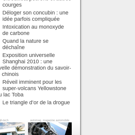
courges
Déloger son concubin : une
idée parfois compliquée
Intoxication au monoxyde
de carbone
Quand la nature se
déchaîne
Exposition universelle
Shanghai 2010 : une
elle démonstration du savoir-
e chinois
Réveil imminent pour les
super-volcans Yellowstone
u lac Toba
Le triangle d’or de la drogue
gh-tech
automag, magazine automobile