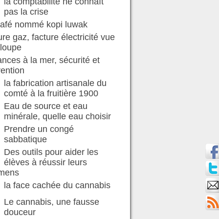
la comptabilité ne connaît
pas la crise
café nommé kopi luwak
ure gaz, facture électricité vue
 loupe
nces à la mer, sécurité et
ention
la fabrication artisanale du
comté à la fruitière 1900
Eau de source et eau
minérale, quelle eau choisir
Prendre un congé
sabbatique
Des outils pour aider les
élèves à réussir leurs
mens
la face cachée du cannabis
Le cannabis, une fausse
douceur