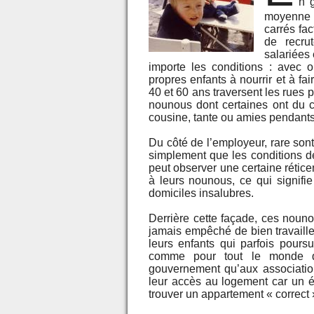
n 
moyenne à
carrés fa
de recru
salariées
importe les conditions : avec 
propres enfants à nourrir et à f
40 et 60 ans traversent les rues p
nounous dont certaines ont du co
cousine, tante ou amies pendant
Du côté de l’employeur, rare sont 
simplement que les conditions de
peut observer une certaine rétic
à leurs nounous, ce qui signifi
domiciles insalubres.
Derrière cette façade, ces nounou
jamais empêché de bien travaill
leurs enfants qui parfois pours
comme pour tout le monde qui
gouvernement qu’aux association
leur accès au logement car un é
trouver un appartement « correct 