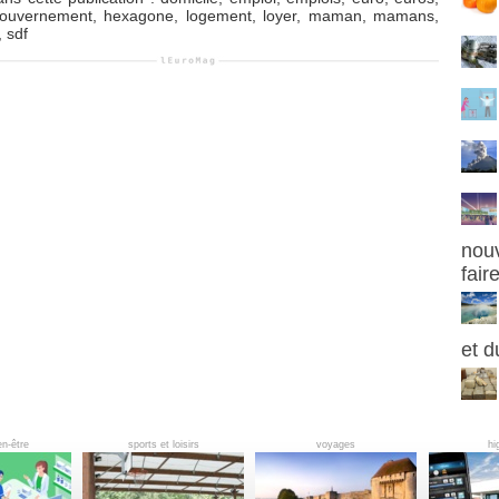
ouvernement
,
hexagone
,
logement
,
loyer
,
maman
,
mamans
,
,
sdf
nouv
fair
et d
en-être
sports et loisirs
voyages
hi