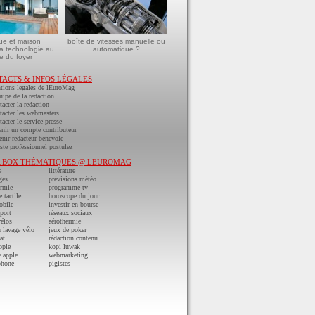
ue et maison
boîte de vitesses manuelle ou
a technologie au
automatique ?
e du foyer
TACTS & INFOS LÉGALES
tions legales de lEuroMag
uipe de la redaction
acter la redaction
acter les webmasters
acter le service presse
nir un compte contributeur
nir redacteur benevole
ste professionnel postulez
LBOX THÉMATIQUES @ LEUROMAG
e
littérature
ges
prévisions météo
ermie
programme tv
e tactile
horoscope du jour
obile
investir en bourse
port
réséaux sociaux
vélos
aérothermie
n lavage vélo
jeux de poker
at
rédaction contenu
pple
kopi luwak
 apple
webmarketing
phone
pigistes