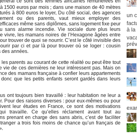
général ce sont des femmes africaines rémunérées en
 1500 euros par mois ; dans une maison de 40 mètres
cturés à 800 euros le loyer, Du côté social, des agences
un 
tement ou des parents, vaut mieux employer des
fact
 efficaces même sans diplômes, sans logement fixe peur
ou sans alarme incendie. Vie sociale dure plus leurs
à la
aire vivre, les mamans noires de l’Hexagone âgées entre
vaca
our trouver de quoi se nourrir. C’est le côté invisible des
prév
urir par ci et par là pour trouver où se loger : cousin
s des années.
les parents au courant de cette réalité ou peut être tout
 vie de ces dernières ne leur intéressent pas. Mais on
ence des mamans française à confier leurs appartements
e donc que les petits enfants seront gardés dans leurs
s ont toujours bien travaillé : leur habitation ne leur a
er. Pour des raisons diverses : pour eux-mêmes ou pour
uivent leur études en France, ce sont des motivations
exa
 travaille. Ce qu’elles réclament avant tout au
s prenant en charge des sans abris, c’est de faciliter
tranger a trois fois moins de chance qu’un français de
».