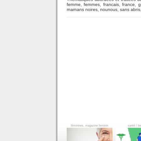
femme
,
femmes
,
francais
,
france
,
g
mamans noires
,
nounous
,
sans abris
féminines, magazine feminin
santé / bi