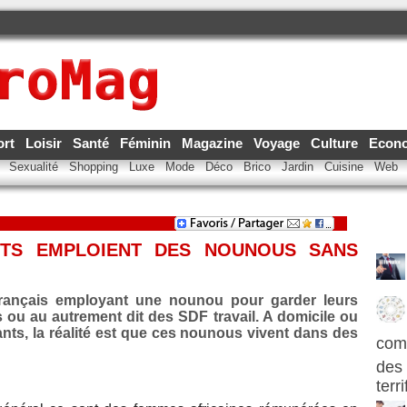
ort
Loisir
Santé
Féminin
Magazine
Voyage
Culture
Econ
e
Sexualité
Shopping
Luxe
Mode
Déco
Brico
Jardin
Cuisine
Web
NTS EMPLOIENT DES NOUNOUS SANS
 Français employant une nounou pour garder leurs
 ou au autrement dit des SDF travail. A domicile ou
nts, la réalité est que ces nounous vivent dans des
com
des 
terr