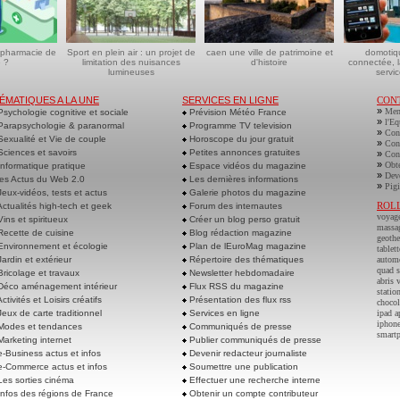
 pharmacie de
Sport en plein air : un projet de
caen une ville de patrimoine et
domotiq
 ?
limitation des nuisances
d'histoire
connectée, l
lumineuses
servic
ÉMATIQUES A LA UNE
SERVICES EN LIGNE
CON
»
Men
sychologie cognitive et sociale
Prévision Météo France
»
l'Eq
arapsychologie & paranormal
Programme TV television
»
Cont
exualité et Vie de couple
Horoscope du jour gratuit
»
Cont
ciences et savoirs
Petites annonces gratuites
»
Cont
»
Obte
nformatique pratique
Espace vidéos du magazine
»
Deve
es Actus du Web 2.0
Les dernières informations
»
Pigi
eux-vidéos, tests et actus
Galerie photos du magazine
ROL
ctualités high-tech et geek
Forum des internautes
voyag
ins et spiritueux
Créer un blog perso gratuit
massa
ecette de cuisine
Blog rédaction magazine
geoth
nvironnement et écologie
Plan de lEuroMag magazine
tablett
ardin et extérieur
Répertoire des thématiques
autom
quad s
ricolage et travaux
Newsletter hebdomadaire
abris 
éco aménagement intérieur
Flux RSS du magazine
statio
ctivités et Loisirs créatifs
Présentation des flux rss
chocol
eux de carte traditionnel
Services en ligne
ipad a
iphone
odes et tendances
Communiqués de presse
smart
arketing internet
Publier communiqués de presse
-Business actus et infos
Devenir redacteur journaliste
-Commerce actus et infos
Soumettre une publication
es sorties cinéma
Effectuer une recherche interne
nfos des régions de France
Obtenir un compte contributeur