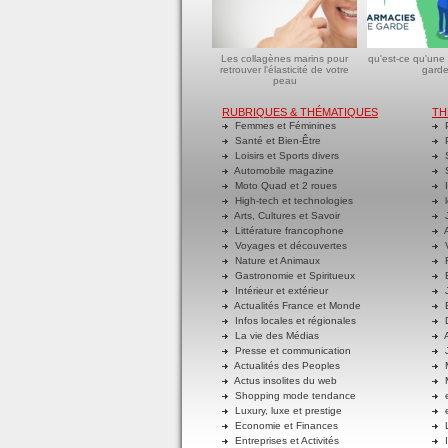
Les collagènes marins pour
qu'est-ce qu'une
retrouver l'élasticité de votre
garde
peau
RUBRIQUES & THÉMATIQUES
TH
Femmes et Féminines
P
Santé et Bien-Être
P
Loisirs et Sports divers
S
Automobile magazine
S
Moto Quad et 2 roues
I
High-tech et technologies
l
Arts, Cultures et Savoir
J
Littérature francophone
A
Voyages et découvertes
V
Nature et Animaux
R
Gastronomie et Spiritueux
E
Intérieur et extérieur
J
Actualités France et Monde
B
Infos locales et régionales
D
La vie des Médias
A
Presse et communication
J
Actualités des Peoples
M
Actus insolites du web
M
Shopping mode tendance
e
Luxury, luxe et prestige
e
Economie et Finances
L
Entreprises et Activités
I