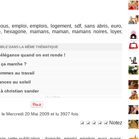
nous, emploi, emplois, logement, sdf, sans abris, euro,
e, hexagone, mamans, maman, mamans noires, loyer,
IBLE DANS LA MÊME THÉMATIQUE
c élégance quand on est ronde !
 ça marche ?
emmes au travail
ances au soleil
à christian sander
 le Mercredi 20 Mai 2009 et lu 3927 fois.
Notez
ns cette publication
:
domicile
,
emploi
,
emplois
,
euro
,
euros
,