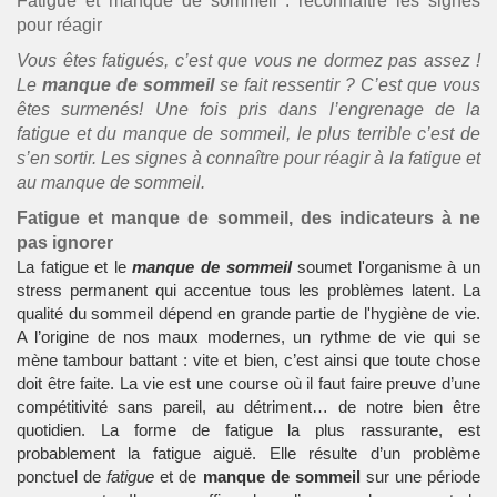
Fatigue et manque de sommeil : reconnaître les signes
pour réagir
Vous êtes fatigués, c’est que vous ne dormez pas assez !
Le
manque de sommeil
se fait ressentir ? C’est que vous
êtes surmenés! Une fois pris dans l’engrenage de la
fatigue et du
manque de sommeil
, le plus terrible c’est de
s’en sortir. Les signes à connaître pour réagir à la fatigue et
au manque de sommeil.
Fatigue et manque de sommeil, des indicateurs à ne
pas ignorer
La
fatigue
et le
manque de sommeil
soumet l'organisme à un
stress permanent qui accentue tous les problèmes latent. La
qualité du sommeil dépend en grande partie de l'hygiène de vie.
A l’origine de nos maux modernes, un rythme de vie qui se
mène tambour battant : vite et bien, c’est ainsi que toute chose
doit être faite. La vie est une course où il faut faire preuve d’une
compétitivité sans pareil, au détriment… de notre bien être
quotidien. La forme de fatigue la plus rassurante, est
probablement la fatigue aiguë. Elle résulte d’un problème
ponctuel de
fatigue
et de
manque de sommeil
sur une période