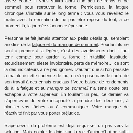
assez courte. Il vous suffira alors d’un peu de repos et de
sommeil
pour retrouver la forme. Pernicieuse, la fatigue
chronique s’installe sur le long terme : vous vous réveillez le
matin avec la sensation de ne pas être reposé du tout, à ce
moment là, la journée s’annonce épuisante.
Personne ne fait jamais attention aux petits détails qui semblent
anodins de la
fatigue et du manque de sommeil
. Pourtant ils ne
sont à prendre à la légère, c'est des avertisseurs dont il faut
tenir compte pour garder la forme : irritabilité, lassitude,
étourdissement, sieste involontaire, perte de mémoire… ce sont
là des indicateurs à ne pas ignorer. D’autant que si l’on persiste
à maintenir cette cadence de fou, on s’expose dans le cadre de
son travail à des ennuis cruciaux ! Votre baisse de rendements
du à la fatigue et au
manque de sommeil
n’a sans doute pas
échappé à votre supérieur. En fouillant un peu, ce dernier va
s’apercevoir de votre incapacité à prendre des décisions, à
planifier vos tâches ou à communiquer. Votre manque de
réactivité finit par vous porter préjudice.
S’apercevoir du problème est déjà esquisser un pas vers la
solution. Mais pointer le doigt sur la vie d’aujourd’hui ne suffit