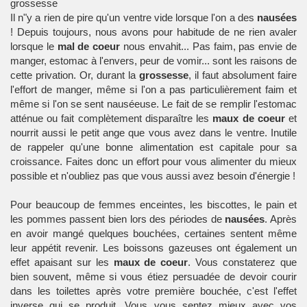
grossesse
Il n"y a rien de pire qu'un ventre vide lorsque l'on a des
nausées
! Depuis toujours, nous avons pour habitude de ne rien avaler
lorsque le
mal de coeur
nous envahit... Pas faim, pas envie de
manger, estomac à l'envers, peur de vomir... sont les raisons de
cette privation. Or, durant la
grossesse
, il faut absolument faire
l'effort de manger, même si l'on a pas particulièrement faim et
même si l'on se sent nauséeuse. Le fait de se remplir l'estomac
atténue ou fait complètement disparaître les
maux de coeur
et
nourrit aussi le petit ange que vous avez dans le ventre. Inutile
de rappeler qu'une bonne alimentation est capitale pour sa
croissance. Faites donc un effort pour vous alimenter du mieux
possible et n'oubliez pas que vous aussi avez besoin d'énergie !
Pour beaucoup de
femmes enceintes
, les biscottes, le pain et
les pommes passent bien lors des périodes de
nausées
. Après
en avoir mangé quelques bouchées, certaines sentent même
leur appétit revenir. Les boissons gazeuses ont également un
effet apaisant sur les
maux de coeur
. Vous constaterez que
bien souvent, même si vous étiez persuadée de devoir courir
dans les toilettes après votre première bouchée, c'est l'effet
inverse qui se produit. Vous vous sentez mieux avec vos