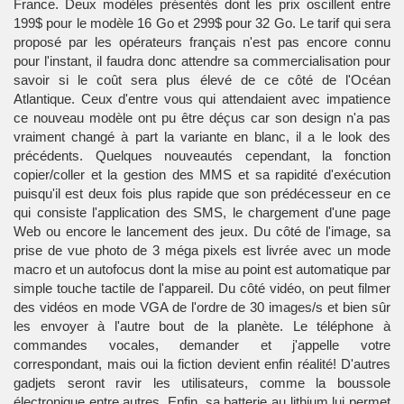
France. Deux modèles présentés dont les prix oscillent entre
199$ pour le modèle 16 Go et 299$ pour 32 Go. Le tarif qui sera
proposé par les opérateurs français n'est pas encore connu
pour l'instant, il faudra donc attendre sa commercialisation pour
savoir si le coût sera plus élevé de ce côté de l'Océan
Atlantique. Ceux d'entre vous qui attendaient avec impatience
ce nouveau modèle ont pu être déçus car son design n'a pas
vraiment changé à part la variante en blanc, il a le look des
précédents. Quelques nouveautés cependant, la fonction
copier/coller et la gestion des MMS et sa rapidité d'exécution
puisqu'il est deux fois plus rapide que son prédécesseur en ce
qui consiste l'application des SMS, le chargement d'une page
Web ou encore le lancement des jeux. Du côté de l'image, sa
prise de vue photo de 3 méga pixels est livrée avec un mode
macro et un autofocus dont la mise au point est automatique par
simple touche tactile de l'appareil. Du côté vidéo, on peut filmer
des vidéos en mode VGA de l'ordre de 30 images/s et bien sûr
les envoyer à l'autre bout de la planète. Le téléphone à
commandes vocales, demander et j'appelle votre
correspondant, mais oui la fiction devient enfin réalité! D'autres
gadjets seront ravir les utilisateurs, comme la boussole
électronique entre autres. Enfin, sa batterie au lithium lui permet