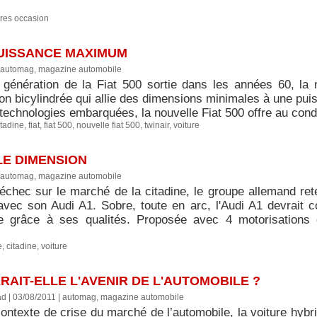
ures occasion
PUISSANCE MAXIMUM
automag, magazine automobile
 génération de la Fiat 500 sortie dans les années 60, la
ion bicylindrée qui allie des dimensions minimales à une pu
technologies embarquées, la nouvelle Fiat 500 offre au condu
itadine
,
fiat
,
fiat 500
,
nouvelle fiat 500
,
twinair
,
voiture
LE DIMENSION
automag, magazine automobile
échec sur le marché de la citadine, le groupe allemand rete
vec son Audi A1. Sobre, toute en arc, l'Audi A1 devrait 
e grâce à ses qualités. Proposée avec 4 motorisations di
e
,
citadine
,
voiture
RAIT-ELLE L'AVENIR DE L'AUTOMOBILE ?
ad | 03/08/2011
|
automag, magazine automobile
ntexte de crise du marché de l’automobile, la voiture hybri