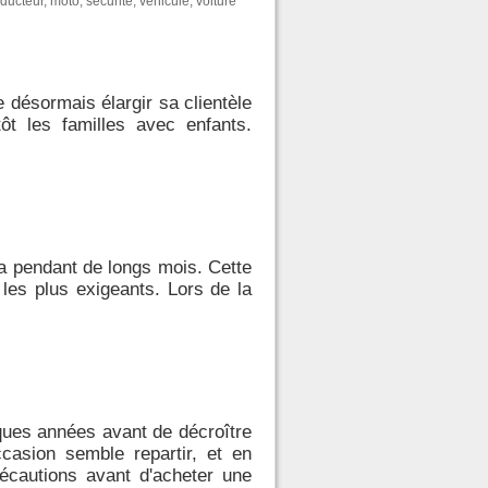
ducteur
,
moto
,
sécurité
,
véhicule
,
voiture
 désormais élargir sa clientèle
ôt les familles avec enfants.
a pendant de longs mois. Cette
 les plus exigeants. Lors de la
ques années avant de décroître
casion semble repartir, et en
récautions avant d'acheter une