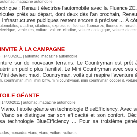
automag, magazine automobile
ectrique : Renault électrise l'automobile avec la Fluence ZE
icules prêts au départ, dont deux dès l'an prochain, Renault 
 infrastructures publiques restent encore à préciser ... À côté 
utomobiles
,
citadine
,
citadines
,
express ze
,
fluence
,
fluence ze
,
fluence ze renault
lectrique
,
vehicules
,
voiture
,
voiture citadine
,
voiture ecologique
,
voiture eleect
'INVITE À LA CAMPAGNE
e | 14/03/2011
|
automag, magazine automobile
enture sur de nouveaux terrains. Le Countryman est prêt 
uérir un public plus familial. Le Mini Countryman avec ses 
 Mini devient maxi. Countryman, voilà qui respire l'aventure 
ni
,
countryman
,
mini
,
mini bmw
,
mini countryman
,
mini countryman cooper d
,
voitur
TOILE GÉANTE
 | 14/03/2011
|
automag, magazine automobile
iano, l’étoile géante en technologie BlueEfficiency. Avec sa
Viano se distingue par son efficacité et son confort. D
sa technologie BlueEfficiency ... Pour sa troisième géné
cedes
,
mercedes viano
,
viano
,
voiture
,
voitures