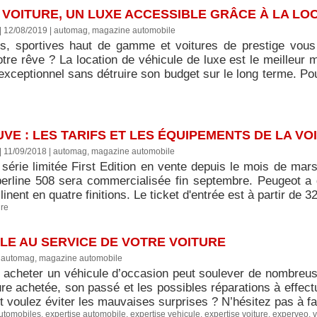
VOITURE, UN LUXE ACCESSIBLE GRÂCE À LA LO
| 12/08/2019
|
automag, magazine automobile
s, sportives haut de gamme et voitures de prestige vous
otre rêve ? La location de véhicule de luxe est le meilleur
 exceptionnel sans détruire son budget sur le long terme. P
UVE : LES TARIFS ET LES ÉQUIPEMENTS DE LA VO
| 11/09/2018
|
automag, magazine automobile
 série limitée First Edition en vente depuis le mois de mar
berline 508 sera commercialisée fin septembre. Peugeot a dé
linent en quatre finitions. Le ticket d'entrée est à partir de 3
ure
LE AU SERVICE DE VOTRE VOITURE
|
automag, magazine automobile
 acheter un véhicule d’occasion peut soulever de nombreuse
ure achetée, son passé et les possibles réparations à effect
t voulez éviter les mauvaises surprises ? N’hésitez pas à fa
utomobiles
,
expertise automobile
,
expertise vehicule
,
expertise voiture
,
experveo
,
v