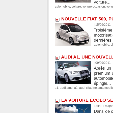
voiture...
automobile
,
voiture
,
voiture occasion
,
voit
NOUVELLE FIAT 500, 
| 15/09/2011
|
Troisième
motorisat
dernières 
automobile
,
c
AUDI A1, UNE NOUVEL
| 09/09/2011
|
Après un 
premium a
automobil
épingle...
a1
,
audi
,
audi a1
,
audi citadine
,
automobil
LA VOITURE ÉCOLO SE
Laila El Majh
Dans ce co