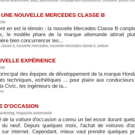
rance automobile
,
auto
,
automobile
,
compagnies d'assurance
,
conduire
,
jeune con
 UNE NOUVELLE MERCEDES CLASSE B
ile
ent en est le témoin : la nouvelle Mercedes Classe B compte
rs, le modèle phare de la marque allemande attirait plut
ère bien concurrencer les...
 classe b
,
nouvelle mercedes
,
nouvelle mercedes classe b
,
voiture
OUVELLE EXPÉRIENCE
ile
t principal des équipes de développement de la marque Hond
uts techniques, esthétiques ... pour plaire aux conducteurs
 Civic, les ingénieurs de la...
ure
E D'OCCASION
automag, magazine automobile
 de la voiture d'occasion a connu un bel essor durant quel
 du neuf. Depuis quelques mois, l'achat de voitures d'oc
er sur internet. Cependant, mieux vaut prendre quelques p