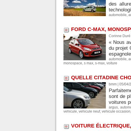
des allur
technologi
automobile
,
a
FORD C-MAX, MONOSP
Corinne Duré 
« Nous av
du projet
espagnole 
automobile
,
a
monospace
,
s max
,
s-max
,
voiture
QUELLE CITADINE CHO
bmm | 05/04/
Parfaiteme
sont de p
voitures p
argus
,
automo
vehicule
,
vehicule neuf
,
vehicule occasion
VOITURE ÉLECTRIQUE,