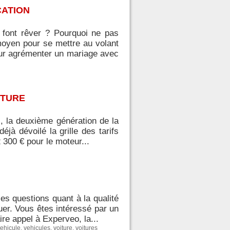
CATION
 font rêver ? Pourquoi ne pas
 moyen pour se mettre au volant
our agrémenter un mariage avec
ITURE
s, la deuxième génération de la
jà dévoilé la grille des tarifs
2 300 € pour le moteur...
s questions quant à la qualité
uer. Vous êtes intéressé par un
ire appel à Experveo, la...
ehicule
,
vehicules
,
voiture
,
voitures