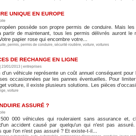
IRE UNIQUE EN EUROPE
ile
ropéen possède son propre permis de conduire. Mais les 
 partir de maintenant, tous les permis délivrés auront le
otre papier rose qui encombre votre...
uite
,
permis
,
permis de conduire
,
sécurité routière
,
voiture
,
voitures
ES DE RECHANGE EN LIGNE
| 23/01/2013
|
entreprises
n d’un véhicule représente un coût annuel conséquent pour l’
ses occasionnées par les pannes éventuelles. Pour limiter l
get voiture, il existe plusieurs solutions. Les pièces d’occa
nge
,
voiture
ONDUIRE ASSURÉ ?
ile
500 000 véhicules qui rouleraient sans assurance et, 
d'un accident causé par quelqu'un qui n'est pas assuré. 
que l'on n'est pas assuré ? Et existe-t-il...