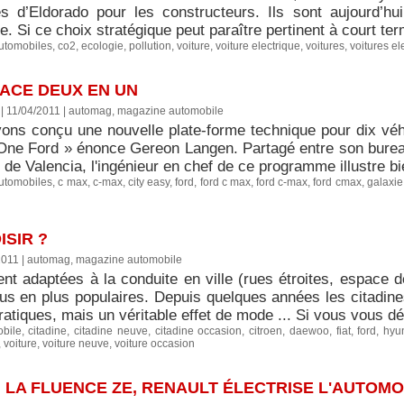
es d’Eldorado pour les constructeurs. Ils sont aujourd’h
e. Si ce choix stratégique peut paraître pertinent à court ter
utomobiles
,
co2
,
ecologie
,
pollution
,
voiture
,
voiture electrique
,
voitures
,
voitures el
ACE DEUX EN UN
| 11/04/2011
|
automag, magazine automobile
ons conçu une nouvelle plate-forme technique pour dix véhi
 One Ford » énonce Gereon Langen. Partagé entre son bureau
de Valencia, l'ingénieur en chef de ce programme illustre b
utomobiles
,
c max
,
c-max
,
city easy
,
ford
,
ford c max
,
ford c-max
,
ford cmax
,
galaxie
ISIR ?
2011
|
automag, magazine automobile
nt adaptées à la conduite en ville (rues étroites, espace d
lus en plus populaires. Depuis quelques années les citadin
ratiques, mais un véritable effet de mode ... Si vous vous dé
bile
,
citadine
,
citadine neuve
,
citadine occasion
,
citroen
,
daewoo
,
fiat
,
ford
,
hyu
,
voiture
,
voiture neuve
,
voiture occasion
 LA FLUENCE ZE, RENAULT ÉLECTRISE L'AUTOMO