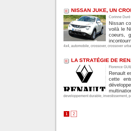
NISSAN JUKE, UN CRO
Corinne Duré 
Nissan co
voilà le N
coeurs, 
incontourn
4x4
,
automobile
,
crossover
,
crossover urba
LA STRATÉGIE DE RE
Florence GUI
Renault es
cette en
développ
multinatio
developpement durable
,
investissement
,
p
1
2