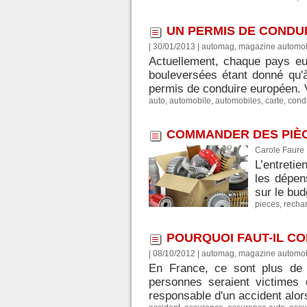
UN PERMIS DE CONDU
| 30/01/2013
|
automag, magazine automob
Actuellement, chaque pays eu
bouleversées étant donné qu'à
permis de conduire européen. V
auto
,
automobile
,
automobiles
,
carte
,
cond
COMMANDER DES PIÈC
Carole Faure
L’entretie
les dépen
sur le bud
pieces
,
recha
POURQUOI FAUT-IL C
| 08/10/2012
|
automag, magazine automob
En France, ce sont plus de 
personnes seraient victimes 
responsable d'un accident alors 