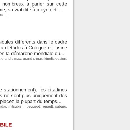
ui nombreux à parier sur cette
me, sa viabilité à moyen et...
ectrique
cules différents dans le cadre
 d'études à Cologne et l'usine
ien la démarche mondiale du...
,
grand c max
,
grand c-max
,
kinetic design
,
e stationnement), les citadines
es ne sont plus uniquement des
placez la plupart du temps...
ndai
,
mitsubishi
,
peugeot
,
renault
,
subaru
,
BILE