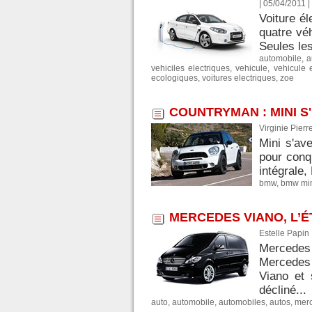
| 05/04/2011
|
Voiture él
quatre véh
Seules les
automobile
,
a
vehiciles electriques
,
vehicule
,
vehicule e
ecologiques
,
voitures electriques
,
zoe
COUNTRYMAN : MINI S
Virginie Pierr
Mini s'av
pour conq
intégrale,
bmw
,
bmw mi
MERCEDES VIANO, L’É
Estelle Papin
Mercedes V
Mercedes 
Viano et 
décliné...
auto
,
automobile
,
automobiles
,
autos
,
mer