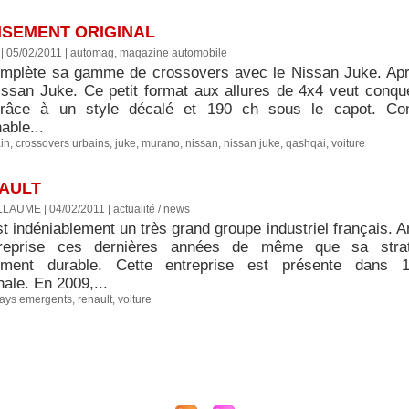
ISEMENT ORIGINAL
| 05/02/2011
|
automag, magazine automobile
mplète sa gamme de crossovers avec le Nissan Juke. Apr
issan Juke. Ce petit format aux allures de 4x4 veut conquér
grâce à un style décalé et 190 ch sous le capot. Co
able...
in
,
crossovers urbains
,
juke
,
murano
,
nissan
,
nissan juke
,
qashqai
,
voiture
NAULT
LLAUME | 04/02/2011
|
actualité / news
t indéniablement un très grand groupe industriel français. A
treprise ces dernières années de même que sa strat
ement durable. Cette entreprise est présente dans 
nale. En 2009,...
ays emergents
,
renault
,
voiture