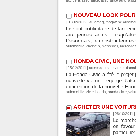
accident
,
assurance
,
assurance auto
,
assu
NOUVEAU LOOK POUR
| 01/02/2012
|
automag, magazine automob
Le spot publicitaire de lancem
aux jeunes actifs. Jusqu’alo
Désormais, le constructeur esp
automobile
,
classe b
,
mercedes
,
mercedes
HONDA CIVIC, UNE N
| 15/12/2011
|
automag, magazine automob
La Honda Civic a été le proje
nouvelle voiture regorge d'ato
conception de la nouvelle Honda
automobile
,
civic
,
honda
,
honda civic
,
voit
ACHETER UNE VOITUR
| 26/10/2011
|
Le marché
en faveur
particuli