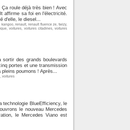
. Ça roule déjà très bien ! Avec
affirme sa foi en l'électricité.
d'elle, le diesel...
,
kangoo
,
renault
,
renault fluence ze
,
twizy
,
rique
,
voitures
,
voitures citadines
,
voitures
à sortir des grands boulevards
cinq portes et une transmission
à pleins poumons ! Après...
e
,
voitures
 technologie BlueEfficiency, le
écouvrons le nouveau Mercedes
ration, le Mercedes Viano est