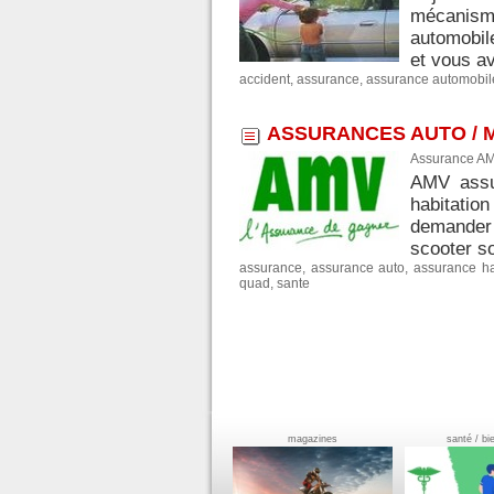
mécanisme
automobil
et vous av
accident
,
assurance
,
assurance automobil
ASSURANCES AUTO / MO
Assurance AMV
AMV assur
habitation
demander 
scooter so
assurance
,
assurance auto
,
assurance ha
quad
,
sante
magazines
santé / bi