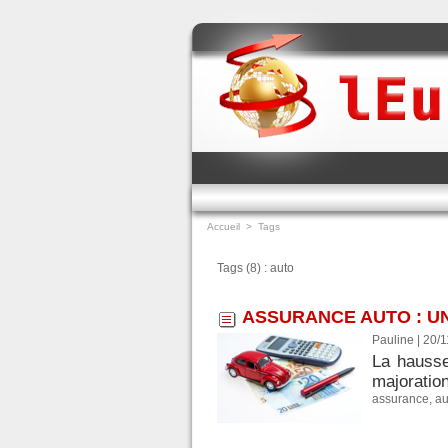
Accueil
>
Tags
Tags (8) : auto
ASSURANCE AUTO : U
Pauline | 20/
La hausse
majoratio
assurance
,
au