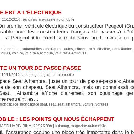
E EST À L'ÉLECTRIQUE
| 11/12/2010
|
automag, magazine automobile
n premier véhicule électrique du constructeur Peugeot iOn. L
sable pour les constructeurs français de passer à côt
e. La Peugeot iOn prend la route sans bruit, mais à un pr
automobiles
,
automobiles electriques
,
autos
,
citroen
,
mini citadine
,
minicitadine
icules
,
voiture
,
voiture electrique
,
voitures electriques
STE UN TOUR DE PASSE-PASSE
| 16/11/2010
|
automag, magazine automobile
ace Seat Alhambra, juste un tour de passe-passe « Abrac
 de son chapeau, Seat Alhambra, mais on connaissait dé
 Seat, l’Alhambra affiche clairement son cousinage g
 restreint les...
monospace
,
monospace seat
,
seat
,
seat alhambra
,
voiture
,
voitures
BILE : LES POINTS QUI NOUS ÉCHAPPENT
RAFIDIHARINIRINA | 20/02/2008
|
automag, magazine automobile
ui, l’assurance occupe une place très importante dans le