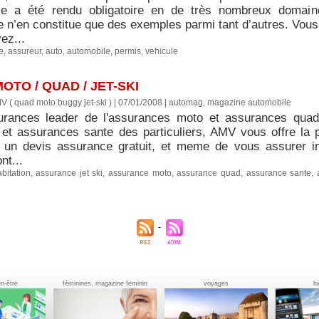
 a été rendu obligatoire en de très nombreux domaines
e n’en constitue que des exemples parmi tant d’autres. Vous
ez...
e
,
assureur
,
auto
,
automobile
,
permis
,
vehicule
TO / QUAD / JET-SKI
 ( quad moto buggy jet-ski ) | 07/01/2008
|
automag, magazine automobile
ances leader de l'assurances moto et assurances quad e
 et assurances sante des particuliers, AMV vous offre la pos
un devis assurance gratuit, et meme de vous assurer i
nt...
bitation
,
assurance jet ski
,
assurance moto
,
assurance quad
,
assurance sante
,
en-être
féminines, magazine feminin
voyages
h