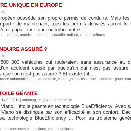
IRE UNIQUE EN EUROPE
ile
ropéen possède son propre permis de conduire. Mais les 
 partir de maintenant, tous les permis délivrés auront le
otre papier rose qui encombre votre...
uite
,
permis
,
permis de conduire
,
sécurité routière
,
voiture
,
voitures
ONDUIRE ASSURÉ ?
ile
500 000 véhicules qui rouleraient sans assurance et, 
d'un accident causé par quelqu'un qui n'est pas assuré. 
que l'on n'est pas assuré ? Et existe-t-il...
rance automobile
,
auto
,
automobile
,
compagnies d'assurance
,
conduire
,
jeune con
TOILE GÉANTE
 | 14/03/2011
|
automag, magazine automobile
iano, l’étoile géante en technologie BlueEfficiency. Avec sa
Viano se distingue par son efficacité et son confort. D
sa technologie BlueEfficiency ... Pour sa troisième géné
cedes
,
mercedes viano
,
viano
,
voiture
,
voitures