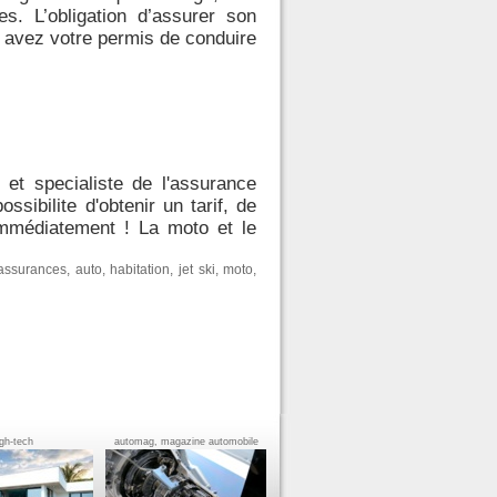
. L’obligation d’assurer son
 avez votre permis de conduire
t specialiste de l'assurance
sibilite d'obtenir un tarif, de
mmédiatement ! La moto et le
assurances
,
auto
,
habitation
,
jet ski
,
moto
,
igh-tech
automag, magazine automobile