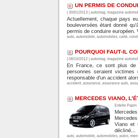
UN PERMIS DE CONDU
| 30/01/2013
|
automag, magazine automob
Actuellement, chaque pays eu
bouleversées étant donné qu'à
permis de conduire européen. V
auto
,
automobile
,
automobiles
,
carte
,
cond
POURQUOI FAUT-IL C
| 08/10/2012
|
automag, magazine automob
En France, ce sont plus de 
personnes seraient victimes 
responsable d'un accident alors 
accident
,
assurance
,
assurance auto
,
assu
MERCEDES VIANO, L’É
Estelle Papin
Mercedes V
Mercedes 
Viano et 
décliné...
auto
,
automobile
,
automobiles
,
autos
,
mer