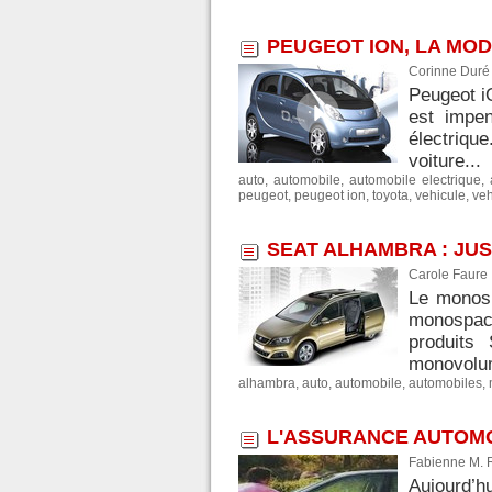
PEUGEOT ION, LA MOD
Corinne Duré 
Peugeot iO
est impen
électriqu
voiture...
auto
,
automobile
,
automobile electrique
,
peugeot
,
peugeot ion
,
toyota
,
vehicule
,
veh
SEAT ALHAMBRA : JU
Carole Faure
Le monosp
monospace
produits
monovolume
alhambra
,
auto
,
automobile
,
automobiles
,
L'ASSURANCE AUTOMO
Fabienne M. 
Aujourd’h