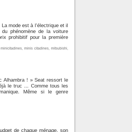
a mode est à l’électrique et il
é du phénomène de la voiture
ix prohibitif pour la première
,
minicitadines
,
minis citadines
,
mitsubishi
,
 Alhambra ! » Seat ressort le
jà le truc ... Comme tous les
ermanique. Même si le genre
 budget de chaque ménage, son