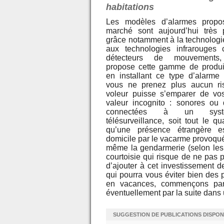
habitations
Les modèles d’alarmes propo
marché sont aujourd’hui très 
grâce notamment à la technologie
aux technologies infrarouges
détecteurs de mouvement
propose cette gamme de produit
en installant ce type d’alarme
vous ne prenez plus aucun ri
voleur puisse s’emparer de vo
valeur incognito : sonores ou 
connectées à un sys
télésurveillance, soit tout le qu
qu’une présence étrangère e
domicile par le vacarme provoqué, 
même la gendarmerie (selon les s
courtoisie qui risque de ne pas 
d’ajouter à cet investissement des
qui pourra vous éviter bien des pe
en vacances, commençons par 
éventuellement par la suite dans 
SUGGESTION DE PUBLICATIONS DISPON