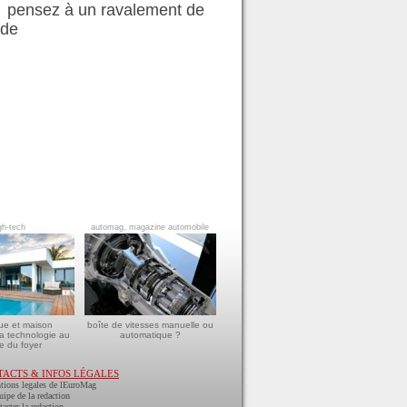
pensez à un ravalement de
ade
gh-tech
automag, magazine automobile
ue et maison
boîte de vitesses manuelle ou
a technologie au
automatique ?
e du foyer
TACTS & INFOS LÉGALES
tions legales de lEuroMag
uipe de la redaction
acter la redaction