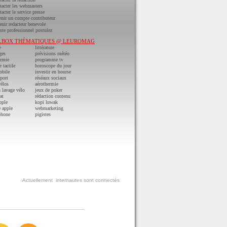
acter les webmasters
acter le service presse
nir un compte contributeur
nir redacteur benevole
ste professionnel postulez
LBOX THÉMATIQUES @ LEUROMAG
e
littérature
ges
prévisions météo
ermie
programme tv
e tactile
horoscope du jour
obile
investir en bourse
port
réséaux sociaux
vélos
aérothermie
n lavage vélo
jeux de poker
at
rédaction contenu
pple
kopi luwak
 apple
webmarketing
phone
pigistes
Actuellement
internautes sont connectés