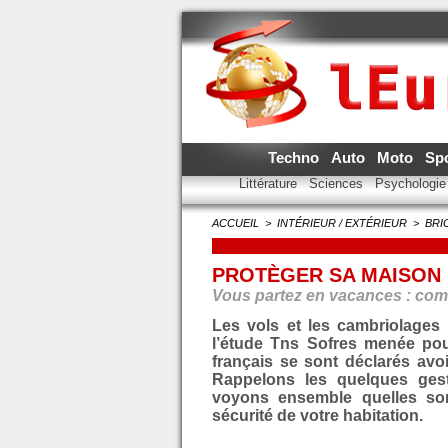
Techno
Auto
Moto
Sp
Littérature
Sciences
Psychologi
ACCUEIL
>
INTÉRIEUR / EXTÉRIEUR
>
BRI
PROTÈGER SA MAISON
Vous partez en vacances : com
Les vols et les cambriolages
l’étude Tns Sofres menée pou
français se sont déclarés avo
Rappelons les quelques ges
voyons ensemble quelles son
sécurité de votre habitation.