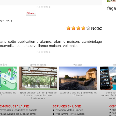
faç
789 fois.
Notez
ans cette publication
:
alarme
,
alarme maison
,
cambriolage
esurveillance
,
telesurveillance maison
,
vol maison
en-être
sports et loisirs
voyages
hi
 pharmacie de
Sport en plein air : un projet de
caen une ville de patrimoine et
domotiq
 ?
limitation des nuisances
d'histoire
connectée, l
lumineuses
servic
ÉMATIQUES A LA UNE
SERVICES EN LIGNE
CON
»
Men
sychologie cognitive et sociale
Prévision Météo France
»
l'Eq
arapsychologie & paranormal
Programme TV television
»
Cont