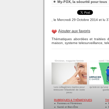
My-FOX, la sécurité pour tous
, le Mercredi 29 Octobre 2014 et lu 3
Ajouter aux favoris
Thèmatiques abordées et traitées d
maison
,
systeme telesurveillance
,
tel
féminines, magazine feminin
santé / bi
Les collagènes marins pour
qu'est-ce qu'une
retrouver l'élasticité de votre
garde
peau
RUBRIQUES & THÉMATIQUES
TH
Femmes et Féminines
P
Santé et Bien-Être
P