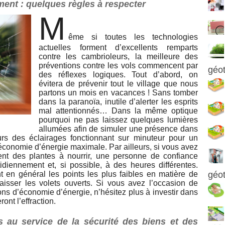
ent : quelques règles à respecter
M
ême si toutes les technologies
actuelles forment d’excellents remparts
contre les cambrioleurs, la meilleure des
préventions contre les vols commencent par
géo
des réflexes logiques. Tout d’abord, on
évitera de prévenir tout le village que nous
partons un mois en vacances ! Sans tomber
dans la paranoïa, inutile d’alerter les esprits
mal attentionnés… Dans la même optique
pourquoi ne pas laissez quelques lumières
allumées afin de simuler une présence dans
eurs des éclairages fonctionnant sur minuteur pour un
 économie d’énergie maximale. Par ailleurs, si vous avez
 des plantes à nourrir, une personne de confiance
idiennement et, si possible, à des heures différentes.
t en général les points les plus faibles en matière de
géo
 laisser les volets ouverts. Si vous avez l’occasion de
ons d’économie d’énergie, n’hésitez plus à investir dans
ont l’effraction.
s au service de la sécurité des biens et des