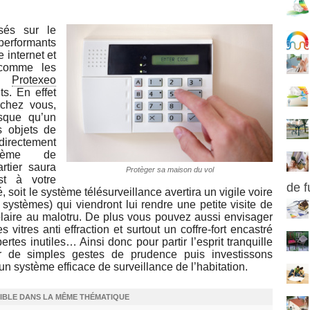
sés sur le
performants
 internet et
 comme les
s,
Protexeo
s. En effet
 chez vous,
sque qu’un
s objets de
directement
tème de
artier saura
Protèger sa maison du vol
st à votre
de 
soit le système télésurveillance avertira un vigile voire
ystèmes) qui viendront lui rendre une petite visite de
plaire au malotru. De plus vous pouvez aussi envisager
 vitres anti effraction et surtout un coffre-fort encastré
rtes inutiles… Ainsi donc pour partir l’esprit tranquille
de simples gestes de prudence puis investissons
un système efficace de surveillance de l’habitation.
IBLE DANS LA MÊME THÉMATIQUE