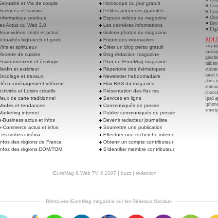
exualité et Vie de couple
Horoscope du jour gratuit
»
Cont
ciences et savoirs
Petites annonces gratuites
»
Cont
»
Obte
nformatique pratique
Espace vidéos du magazine
»
Deve
es Actus du Web 2.0
Les dernières informations
»
Pigi
eux-vidéos, tests et actus
Galerie photos du magazine
ROL
ctualités high-tech et geek
Forum des internautes
voyag
ins et spiritueux
Créer un blog perso gratuit
massa
ecette de cuisine
Blog rédaction magazine
geoth
nvironnement et écologie
Plan de lEuroMag magazine
tablett
ardin et extérieur
Répertoire des thématiques
autom
quad s
ricolage et travaux
Newsletter hebdomadaire
abris 
éco aménagement intérieur
Flux RSS du magazine
statio
ctivités et Loisirs créatifs
Présentation des flux rss
chocol
eux de carte traditionnel
Services en ligne
ipad a
iphone
odes et tendances
Communiqués de presse
smart
arketing internet
Publier communiqués de presse
-Business actus et infos
Devenir redacteur journaliste
-Commerce actus et infos
Soumettre une publication
es sorties cinéma
Effectuer une recherche interne
nfos des régions de France
Obtenir un compte contributeur
nfos des régions DOM/TOM
S'identifier membre contributeur
lEuroMag
&
Web TV
© 2007 |
buzz
|
redaction
Retrouvez lEuroMag magazine sur les Réseaux Sociaux