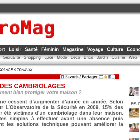
ort
Loisir
Santé
Féminin
Magazine
Voyage
Culture
Econ
e
Sexualité
Shopping
Luxe
Mode
Déco
Brico
Jardin
Cuisine
Web
COLAGE & TRAVAUX
 DES CAMBRIOLAGES
ment bien protéger votre maison ?
 ne cessent d’augmenter d’année en année. Selon
les 
r L’Observatoire de la Sécurité en 2009, 15% des
ir été victimes d’un cambriolage dans leur maison.
tes simples à effectuer avant une absence puis
t les solutions techniques pouvant améliorer la