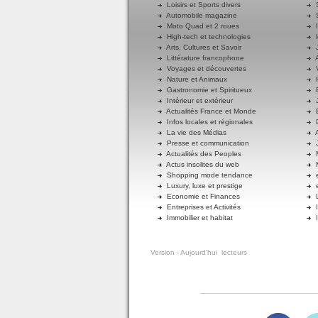
Loisirs et Sports divers
S
Automobile magazine
S
Moto Quad et 2 roues
I
High-tech et technologies
l
Arts, Cultures et Savoir
J
Littérature francophone
A
Voyages et découvertes
V
Nature et Animaux
R
Gastronomie et Spiritueux
E
Intérieur et extérieur
J
Actualités France et Monde
B
Infos locales et régionales
D
La vie des Médias
A
Presse et communication
J
Actualités des Peoples
M
Actus insolites du web
M
Shopping mode tendance
e
Luxury, luxe et prestige
e
Economie et Finances
L
Entreprises et Activités
I
Immobilier et habitat
I
Version
- Aujourd'hui
lecteurs