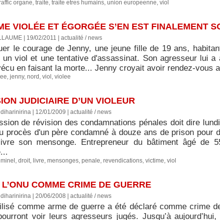
traffic organe
,
traite
,
traite etres humains
,
union europeenne
,
viol
ME VIOLÉE ET ÉGORGÉE S’EN EST FINALEMENT S
LLAUME | 19/02/2011
|
actualité / news
luer le courage de Jenny, une jeune fille de 19 ans, habita
 un viol et une tentative d'assassinat. Son agresseur lui 
vécu en faisant la morte... Jenny croyait avoir rendez-vous a
gee
,
jenny
,
nord
,
viol
,
violee
ION JUDICIAIRE D’UN VIOLEUR
diharinirina | 12/01/2009
|
actualité / news
sion de révision des condamnations pénales doit dire lundi
du procès d'un père condamné à douze ans de prison pour des
livre son mensonge. Entrepreneur du bâtiment âgé de 5
..
iminel
,
droit
,
livre
,
mensonges
,
penale
,
revendications
,
victime
,
viol
R L’ONU COMME CRIME DE GUERRE
diharinirina | 20/06/2008
|
actualité / news
utilisé comme arme de guerre a été déclaré comme crime de
pourront voir leurs agresseurs jugés. Jusqu’à aujourd’hui, 