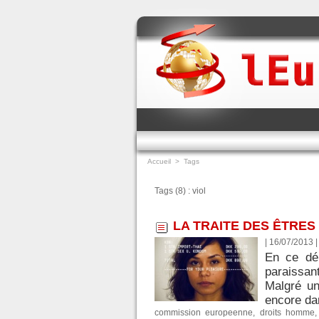
Accueil
>
Tags
Tags (8) : viol
LA TRAITE DES ÊTRE
| 16/07/2013
En ce déb
paraissan
Malgré un
encore da
commission europeenne
,
droits homme