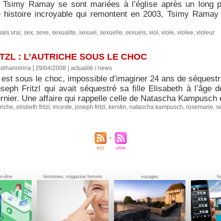
t Tsimy Ramay se sont mariées à l’église après un long p
 histoire incroyable qui remontent en 2003, Tsimy Ramay 
ais vrai
,
sex
,
sexe
,
sexualite
,
sexuel
,
sexuelle
,
sexuels
,
viol
,
viole
,
violee
,
violeur
ITZL : L’AUTRICHE SOUS LE CHOC
diharinirina | 29/04/2008
|
actualité / news
 est sous le choc, impossible d’imaginer 24 ans de séquestra
eph Fritzl qui avait séquestré sa fille Elisabeth à l’âge d
rnier. Une affaire qui rappelle celle de Natascha Kampusch 
riche
,
elisbeth fritzl
,
inceste
,
joseph fritzl
,
kerstin
,
natascha kampusch
,
rosemarie
,
s
en-être
féminines, magazine feminin
voyages
h