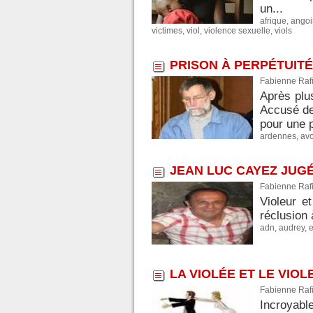
un...
afrique
,
angoi
victimes
,
viol
,
violence sexuelle
,
viols
PRISON À PERPÉTUIT
Fabienne Rafi
Après plu
Accusé de 
pour une p
ardennes
,
avo
JEAN LUC CAYEZ JUGÉ
Fabienne Rafi
Violeur e
réclusion
adn
,
audrey
,
LA VIOLÉE ET LE VIO
Fabienne Rafi
Incroyable