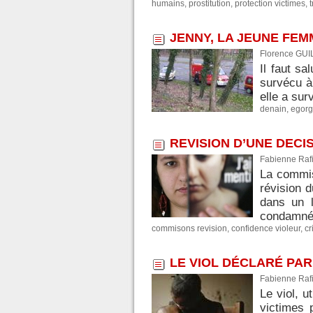
humains
,
prostitution
,
protection victimes
,
JENNY, LA JEUNE FEM
Florence GUI
Il faut sa
survécu à
elle a sur
denain
,
egor
REVISION D’UNE DECIS
Fabienne Rafi
La commis
révision 
dans un 
condamné.
commisons revision
,
confidence violeur
,
cr
LE VIOL DÉCLARÉ PA
Fabienne Rafi
Le viol, 
victimes 