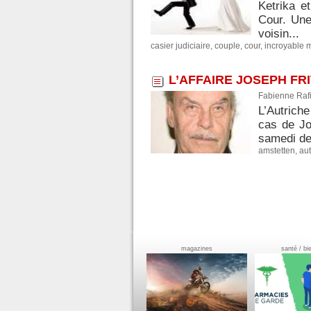
Ketrika e
Cour. Une
voisin...
casier judiciaire
,
couple
,
cour
,
incroyable m
L’AFFAIRE JOSEPH FR
Fabienne Rafi
L’Autriche
cas de Jos
samedi de
amstetten
,
aut
magazines
santé / bi