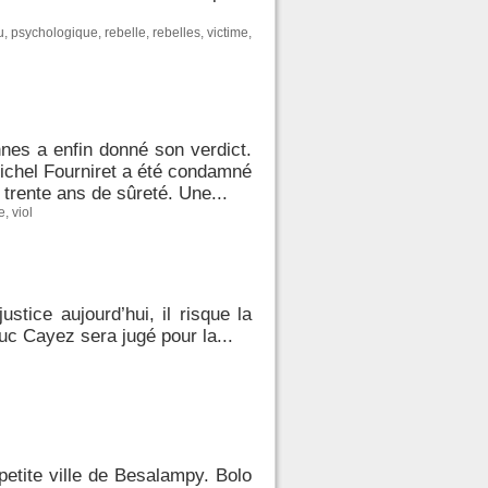
u
,
psychologique
,
rebelle
,
rebelles
,
victime
,
nes a enfin donné son verdict.
Michel Fourniret a été condamné
trente ans de sûreté. Une...
e
,
viol
stice aujourd’hui, il risque la
uc Cayez sera jugé pour la...
petite ville de Besalampy. Bolo