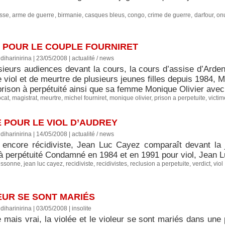
sse
,
arme de guerre
,
birmanie
,
casques bleus
,
congo
,
crime de guerre
,
darfour
,
on
É POUR LE COUPLE FOURNIRET
diharinirina | 23/05/2008
|
actualité / news
sieurs audiences devant la cours, la cours d’assise d’Arden
viol et de meurtre de plusieurs jeunes filles depuis 1984, 
rison à perpétuité ainsi que sa femme Monique Olivier avec 
cat
,
magistrat
,
meurtre
,
michel fourniret
,
monique olivier
,
prison a perpetuite
,
victim
 POUR LE VIOL D’AUDREY
diharinirina | 14/05/2008
|
actualité / news
t encore récidiviste, Jean Luc Cayez comparaît devant la ju
 à perpétuité Condamné en 1984 et en 1991 pour viol, Jean L
essonne
,
jean luc cayez
,
recidiviste
,
recidivistes
,
reclusion a perpetuite
,
verdict
,
viol
LEUR SE SONT MARIÉS
diharinirina | 03/05/2008
|
insolite
 mais vrai, la violée et le violeur se sont mariés dans une 