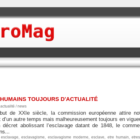
S HUMAINS TOUJOURS D'ACTUALITÉ
|
actualité / news
ut de XXIe siècle, la commission européenne attire not
t d’un autre temps mais malheureusement toujours en vigueur
 décret abolissant l’esclavage datant de 1848, le comme
ns...
,
esclavage
,
esclavagisme
,
esclavagisme moderne
,
esclave
,
etre humain
,
etre