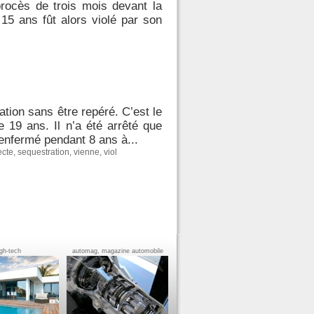
rocès de trois mois devant la
15 ans fût alors violé par son
tion sans être repéré. C’est le
e 19 ans. Il n’a été arrêté que
enfermé pendant 8 ans à...
ecte
,
sequestration
,
vienne
,
viol
igh-tech
automag, magazine automobile