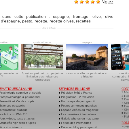
Notez
 dans cette publication
:
espagne
,
fromage
,
olive
,
olive
s d'espagne
,
pesto
,
recette
,
recette olives
,
recettes
en-être
sports et loisirs
voyages
hi
 pharmacie de
Sport en plein air : un projet de
caen une ville de patrimoine et
domotiq
 ?
limitation des nuisances
d'histoire
connectée, l
lumineuses
servic
ÉMATIQUES A LA UNE
SERVICES EN LIGNE
CON
»
Men
sychologie cognitive et sociale
Prévision Météo France
»
l'Eq
arapsychologie & paranormal
Programme TV television
»
Cont
exualité et Vie de couple
Horoscope du jour gratuit
»
Cont
ciences et savoirs
Petites annonces gratuites
»
Cont
»
Obte
nformatique pratique
Espace vidéos du magazine
»
Deve
es Actus du Web 2.0
Les dernières informations
»
Pigi
eux-vidéos, tests et actus
Galerie photos du magazine
ROL
ctualités high-tech et geek
Forum des internautes
voyag
ins et spiritueux
Créer un blog perso gratuit