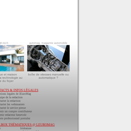
gh-tech
automag, magazine automobile
ue et maison
boîte de vitesses manuelle ou
a technologie au
automatique ?
e du foyer
TACTS & INFOS LÉGALES
tions legales de lEuroMag
uipe de la redaction
acter la redaction
acter les webmasters
acter le service presse
nir un compte contributeur
nir redacteur benevole
ste professionnel postulez
LBOX THÉMATIQUES @ LEUROMAG
e
littérature