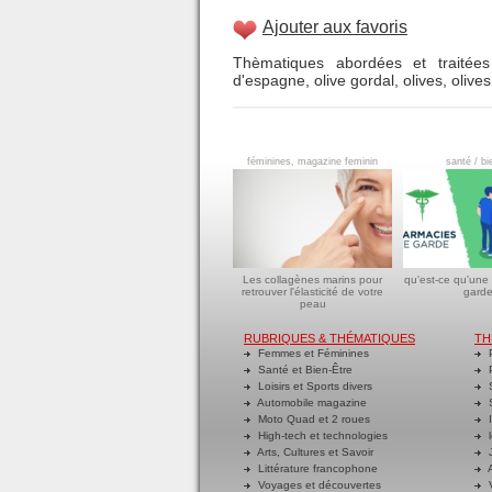
Ajouter aux favoris
Thèmatiques abordées et traitées
d'espagne
,
olive gordal
,
olives
,
olive
féminines, magazine feminin
santé / bi
Les collagènes marins pour
qu'est-ce qu'une
retrouver l'élasticité de votre
garde
peau
RUBRIQUES & THÉMATIQUES
TH
Femmes et Féminines
P
Santé et Bien-Être
P
Loisirs et Sports divers
S
Automobile magazine
S
Moto Quad et 2 roues
I
High-tech et technologies
l
Arts, Cultures et Savoir
J
Littérature francophone
A
Voyages et découvertes
V