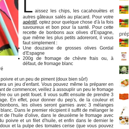
L
aissez les chips, les cacahouètes et
autres gâteaux salés au placard. Pour votre
apéritif
, optez pour quelque chose d'à la fois
savoureux et bon pour la santé. Pour cette
recette de bonbons aux olives d'Espagne,
pré
que même les plus petits adoreront, il vous
faut simplement :
Une douzaine de grosses olives Gordal
d'Espagne
200g de fromage de chèvre frais ou, à
défaut, de fromage blanc
ré
u poivre et un peu de piment (doux bien sûr!)
 sera un jeu d'enfant. Vous pouvez même la préparer en
Avant de commencer, veillez à assouplir un peu le fromage
e ou un petit fouet. Il vous suffit ensuite de prendre 3
omage. En effet, pour donner du pep's, de la couleur et
 bonbons, les olives seront garnies avec 3 mélanges
n blanc. Dans le premier récipient il suffit de mélanger le
t de l'huile d'olive, dans le deuxième le fromage avec
 poivre et un filet d'huile, et enfin dans le dernier le
doux et la pulpe des tomates cerise (que vous pouvez