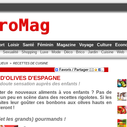
ort
Loisir
Santé
Féminin
Magazine
Voyage
Culture
Econ
e
Sexualité
Shopping
Luxe
Mode
Déco
Brico
Jardin
Cuisine
Web
TUEUX
>
RECETTES DE CUISINE
D'OLIVES D'ESPAGNE
n doute sensation auprès des enfants !
ter de nouveaux aliments à vos enfants ? Pas de
re un peu en scène dans des recettes rigolotes. Si les
faites leur goûter ces bonbons aux olives hauts en
eront !
 (et les grands) gourmands !