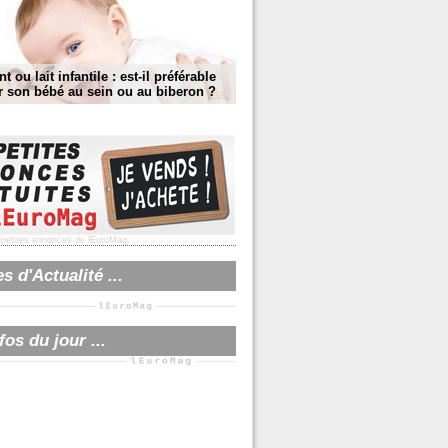
t ou lait infantile : est-il préférable
r son bébé au sein ou au biberon ?
s
petites annonces
de lEuroMag.
 d'Actualité ...
fos du jour ...