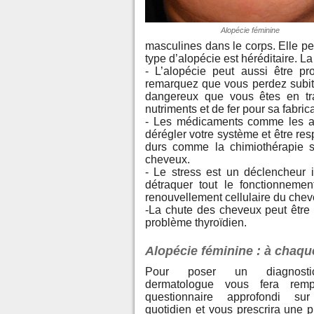
Alopécie féminine
masculines dans le corps. Elle 
type d’alopécie est héréditaire. La
- L’alopécie peut aussi être p
remarquez que vous perdez subit
dangereux que vous êtes en tr
nutriments et de fer pour sa fabrica
- Les médicaments comme les ant
dérégler votre système et être r
durs comme la chimiothérapie s
cheveux.
- Le stress est un déclencheur 
détraquer tout le fonctionnemen
renouvellement cellulaire du chev
-La chute des cheveux peut êtr
problème thyroïdien.
Alopécie féminine : à chaqu
Pour poser un diagnosti
dermatologue vous fera remp
questionnaire approfondi sur
quotidien et vous prescrira une p