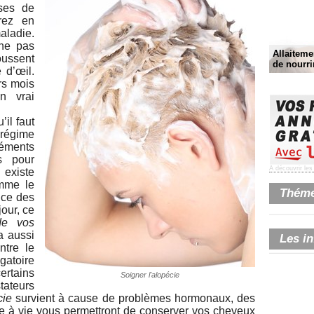
ses de
rez en
ladie.
ne pas
Allaitemen
oussent
de nourri
 d’œil.
rs mois
n vrai
’il faut
 régime
ments
es pour
A découvrir le
 existe
omme le
Thémes
nce des
our, ce
de vos
a aussi
Les in
ntre le
gatoire
rtains
Soigner l'alopécie
ateurs
cie
survient à cause de problèmes hormonaux, des
e à vie vous permettront de conserver vos cheveux