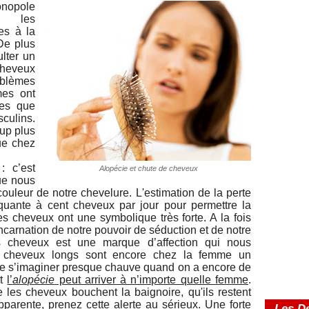
onopole
s, les
es à la
De plus
lter un
cheveux
blèmes
mes ont
mes que
lins.
up plus
ue chez
: c’est
Alopécie et chute de cheveux
ue nous
couleur de notre chevelure. L'estimation de la perte
uante à cent cheveux par jour pour permettre la
 cheveux ont une symbolique très forte. A la fois
incarnation de notre pouvoir de séduction et de notre
es cheveux est une marque d’affection qui nous
s cheveux longs sont encore chez la femme un
 de s’imaginer presque chauve quand on a encore de
nt
l’
alopécie
peut arriver à n’importe quelle femme
.
 les cheveux bouchent la baignoire, qu'ils restent
pparente, prenez cette alerte au sérieux. Une forte
Les De