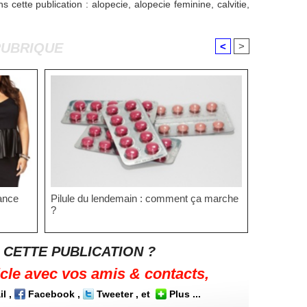
s cette publication
:
alopecie
,
alopecie feminine
,
calvitie
,
RUBRIQUE
<
>
gance
Pilule du lendemain : comment ça marche
?
 CETTE PUBLICATION ?
icle avec vos amis & contacts,
il
,
Facebook
,
Tweeter
, et
Plus
...