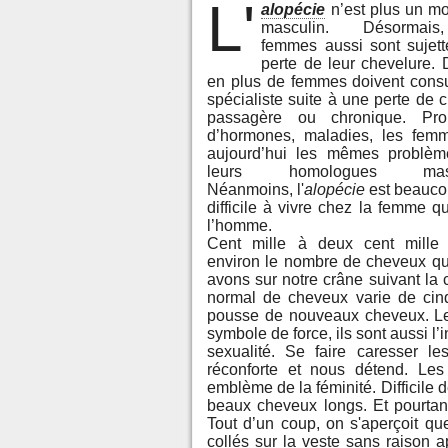
L'
alopécie
n’est plus un m
masculin. Désormai
femmes aussi sont sujett
perte de leur chevelure. 
en plus de femmes doivent consu
spécialiste suite à une perte de 
passagère ou chronique. Pro
d’hormones, maladies, les fem
aujourd’hui les mêmes problè
leurs homologues mascu
Néanmoins, l'
alopécie
est beauco
difficile à vivre chez la femme q
l’homme.
Cent mille à deux cent mille 
environ le nombre de cheveux q
avons sur notre crâne suivant la 
normal de cheveux varie de cinq
pousse de nouveaux cheveux. Les
symbole de force, ils sont aussi l’
sexualité. Se faire caresser l
réconforte et nous détend. Le
emblème de la féminité. Difficile
beaux cheveux longs. Et pourta
Tout d’un coup, on s'aperçoit que
collés sur la veste sans raison a