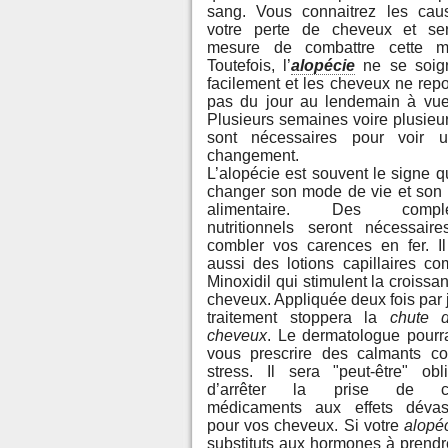
sang. Vous connaitrez les cau
votre perte de cheveux et se
mesure de combattre cette ma
Toutefois, l’
alopécie
ne se soig
facilement et les cheveux ne rep
pas du jour au lendemain à vue
Plusieurs semaines voire plusieu
sont nécessaires pour voir u
changement.
L’alopécie est souvent le signe qu
changer son mode de vie et son
alimentaire. Des complé
nutritionnels seront nécessair
combler vos carences en fer. Il
aussi des lotions capillaires c
Minoxidil qui stimulent la croissa
cheveux. Appliquée deux fois par j
traitement stoppera la
chute 
cheveux
. Le dermatologue pourr
vous prescrire des calmants co
stress. Il sera "peut-être" obli
d’arrêter la prise de ce
médicaments aux effets dévast
pour vos cheveux. Si votre
alopé
substituts aux hormones à prendr