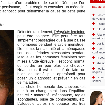
vélatrice d’un problème de santé. Dès que l’on
x
persistante, il faut réagir et consulter un médecin.
RÉCENTE
iagnostic pour déterminer la cause de cette perte
Les co
de votre 
3 sacs
te
offrir
Détectée rapidement,
l’
alopécie
féminine
Allait
peut être soignée. Elle peut être tout
nourrir s
simplement passagère due à une baisse
Les fe
d’hormones pendant le cycle menstruel.
De même, la maternité et la ménopause
les 
sont des périodes stressantes pendant
confiance
lesquelles les hormones féminines sont
la voy
mises à rude épreuve. Il est donc normal
shampo
de perdre un peu plus de cheveux.
épila
Néanmoins, il est conseillé de faire un
risques
bilan de santé plus approfondi pour
comp
poser un diagnostic et prévenir en cas
sander
de maladies.
- La chute hormonale des cheveux est
due à un changement dans l’équilibre
naturel : maternité, ménopause, règles
abondantes, prise de contraceptifs, etc.
L’alopécie après
ménopause
est très