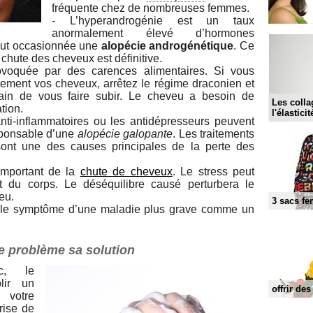
fréquente chez de nombreuses femmes.
- L’hyperandrogénie est un taux
anormalement élevé d’hormones
peut occasionnée une
alopécie androgénétique
. Ce
 chute des cheveux est définitive.
rovoquée par des carences alimentaires. Si vous
ement vos cheveux, arrêtez le régime draconien et
ain de vous faire subir. Le cheveu a besoin de
Les colla
tion.
l'élastici
i-inflammatoires ou les antidépresseurs peuvent
esponsable d’une
alopécie galopante
. Les traitements
ont une des causes principales de la perte des
important de la
chute de cheveux
. Le stress peut
t du corps. Le déséquilibre causé perturbera le
eu.
3 sacs fe
e le symptôme d’une maladie plus grave comme un
e problème sa solution
c, le
lir un
offrir de
 votre
rise de