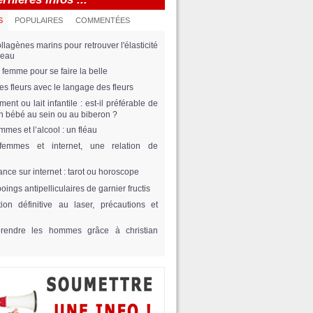
S
POPULAIRES
COMMENTÉES
llagènes marins pour retrouver l'élasticité
peau
 femme pour se faire la belle
 des fleurs avec le langage des fleurs
ement ou lait infantile : est-il préférable de
on bébé au sein ou au biberon ?
mmes et l’alcool : un fléau
femmes et internet, une relation de
ance sur internet : tarot ou horoscope
ings antipelliculaires de garnier fructis
tion définitive au laser, précautions et
rendre les hommes grâce à christian