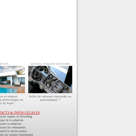
gh-tech
automag, magazine automobile
ue et maison
boîte de vitesses manuelle ou
a technologie au
automatique ?
e du foyer
TACTS & INFOS LÉGALES
tions legales de lEuroMag
uipe de la redaction
acter la redaction
acter les webmasters
acter le service presse
nir un compte contributeur