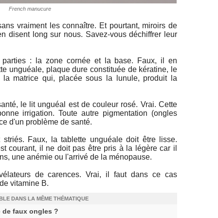
French manucure
s vraiment les connaître. Et pourtant, miroirs de
n disent long sur nous. Savez-vous déchiffrer leur
parties : la zone cornée et la base. Faux, il en
ette unguéale, plaque dure constituée de kératine, le
t la matrice qui, placée sous la lunule, produit la
té, le lit unguéal est de couleur rosé. Vrai. Cette
bonne irrigation. Toute autre pigmentation (ongles
ice d'un problème de santé.
striés. Faux, la tablette unguéale doit être lisse.
courant, il ne doit pas être pris à la légère car il
iens, une anémie ou l'arrivé de la ménopause.
élateurs de carences. Vrai, il faut dans ce cas
 de vitamine B.
IBLE DANS LA MÊME THÉMATIQUE
 de faux ongles ?