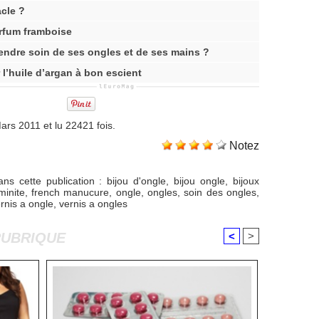
acle ?
arfum framboise
endre soin de ses ongles et de ses mains ?
 l’huile d’argan à bon escient
ars 2011 et lu 22421 fois.
Notez
ns cette publication
:
bijou d'ongle
,
bijou ongle
,
bijoux
minite
,
french manucure
,
ongle
,
ongles
,
soin des ongles
,
rnis a ongle
,
vernis a ongles
RUBRIQUE
<
>