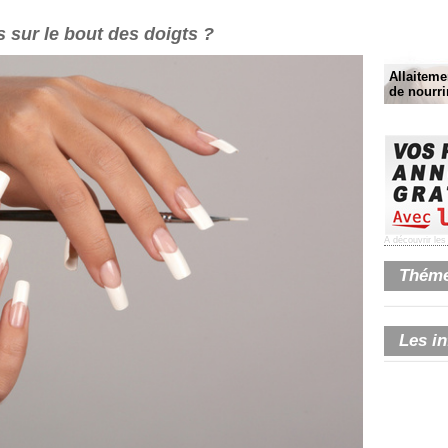
sur le bout des doigts ?
Allaitemen
de nourri
A découvrir le
Thémes
Les in