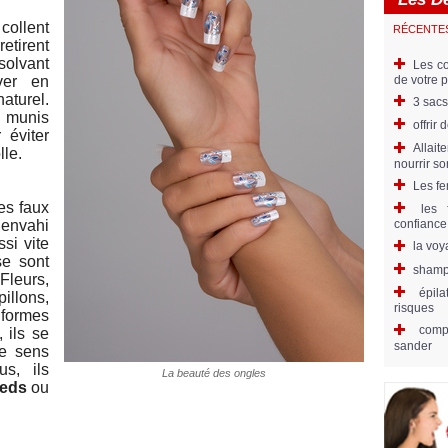
 collent
RÉCENTE
retirent
solvant
Les co
de votre 
ver en
aturel.
3 sacs
 munis
offrir
 éviter
Allait
lle.
nourrir s
Les fe
es faux
les 
 envahi
confiance
si vite
la voy
e sont
shampo
leurs,
épila
illons,
risques
s formes
comp
 ils se
sander
le sens
us, ils
La beauté des ongles
ieds
ou