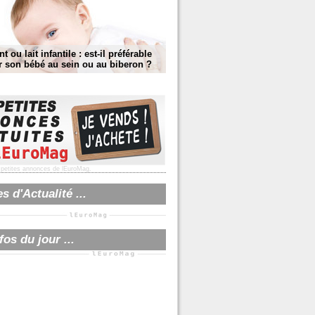
t ou lait infantile : est-il préférable
r son bébé au sein ou au biberon ?
s
petites annonces
de lEuroMag.
 d'Actualité ...
fos du jour ...