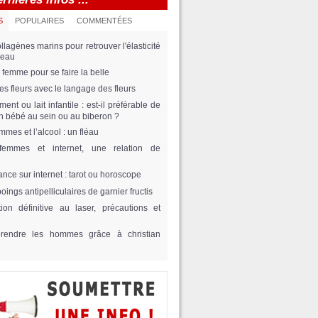
S
POPULAIRES
COMMENTÉES
llagènes marins pour retrouver l'élasticité
peau
 femme pour se faire la belle
 des fleurs avec le langage des fleurs
ement ou lait infantile : est-il préférable de
on bébé au sein ou au biberon ?
mmes et l’alcool : un fléau
femmes et internet, une relation de
ance sur internet : tarot ou horoscope
ings antipelliculaires de garnier fructis
tion définitive au laser, précautions et
rendre les hommes grâce à christian