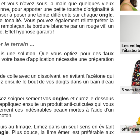
on et vous n'avez sous la main que quelques vieux
nne, pour apporter une petite touche d'originalité à
er à poser une teinte différente sur chaque
ongle
,
e tonalité. Vous pouvez également réinterpréter la
remplaçant la bordure blanche par un rouge vif, un
e. Effet hypnose garanti !
le terrain ...
Les colla
l'élastici
ais une solution. Que vous optiez pour des
faux
, votre base d'application nécessite une préparation
de colle avec un dissolvant, en évitant l'acétone qui
z ensuite le bout de vos doigts dans un bain d'eau
3 sacs fe
rossez soigneusement vos
ongles
et curez le dessous
appliquez ensuite un produit anti-cuticules qui vous
lement ces indésirables peaux mortes à l'aide d'un
coton.
uis au limage. Limez dans un seul sens en évitant
offrir de
ngle
. Plus douce, la lime émeri est préférable aux