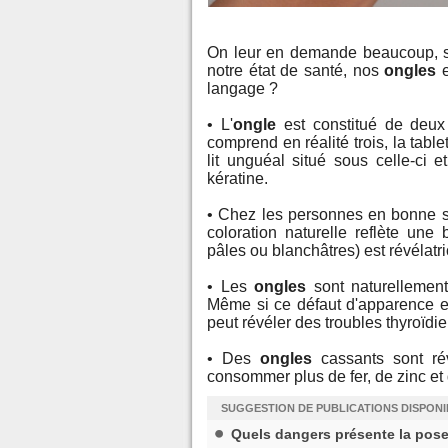
On leur en demande beaucoup, san
notre état de santé, nos
ongles
e
langage ?
• L'
ongle
est constitué de deux 
comprend en réalité trois, la tabl
lit unguéal situé sous celle-ci e
kératine.
• Chez les personnes en bonne san
coloration naturelle reflète une 
pâles ou blanchâtres) est révélatr
• Les
ongles
sont naturellement 
Même si ce défaut d'apparence est 
peut révéler des troubles thyroïd
• Des
ongles
cassants sont rév
consommer plus de fer, de zinc et
SUGGESTION DE PUBLICATIONS DISPON
Quels dangers présente la pose