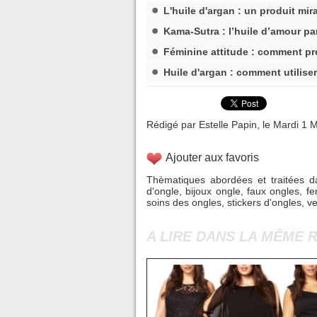
L'huile d'argan : un produit mir
Kama-Sutra : l’huile d’amour p
Féminine attitude : comment pr
Huile d'argan : comment utiliser
Rédigé par Estelle Papin, le Mardi 1 M
Ajouter aux favoris
Thèmatiques abordées et traitées da
d'ongle
,
bijoux ongle
,
faux ongles
,
fe
soins des ongles
,
stickers d'ongles
,
ve
A LIRE DANS LA MÊME 