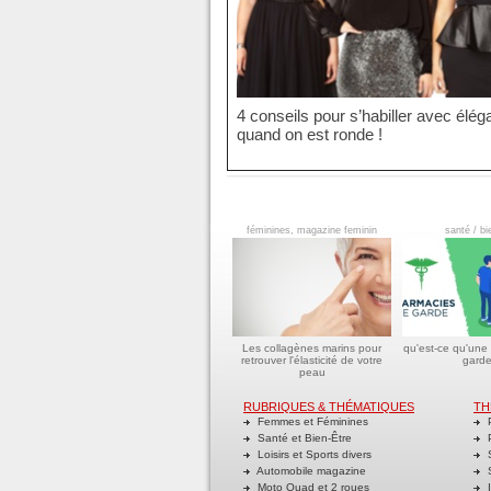
4 conseils pour s’habiller avec élé
quand on est ronde !
féminines, magazine feminin
santé / bi
Les collagènes marins pour
qu'est-ce qu'une
retrouver l'élasticité de votre
garde
peau
RUBRIQUES & THÉMATIQUES
TH
Femmes et Féminines
P
Santé et Bien-Être
P
Loisirs et Sports divers
S
Automobile magazine
S
Moto Quad et 2 roues
I