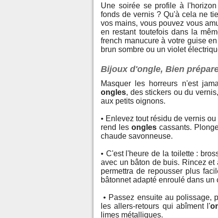
Une soirée se profile à l'horiz
fonds de vernis ? Qu'à cela ne tie
vos mains, vous pouvez vous amus
en restant toutefois dans la mêm
french manucure à votre guise en 
brun sombre ou un violet électriqu
Bijoux d'ongle, Bien préparer 
Masquer les horreurs n'est jam
ongles
, des stickers ou du vernis
aux petits oignons.
• Enlevez tout résidu de vernis ou 
rend les
ongles
cassants. Plonge
chaude savonneuse.
• C'est l'heure de la toilette : b
avec un bâton de buis. Rincez et 
permettra de repousser plus faci
bâtonnet adapté enroulé dans un 
• Passez ensuite au polissage, p
les allers-retours qui abîment l'
o
limes métalliques.