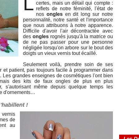
L
certes, mais un détail qui compte :
reflets de notre féminité, l'état de
nos
ongles
en dit long sur notre
personnalité, notre santé et l'importance
que nous attribuons à notre apparence.
Difficile d'avoir l'air décontractée avec
des
ongles
rognés jusqu'à la matrice ou
de ne pas passer pour une personne
négligée lorsqu'on arbore sur le bout des
doigts un vieux vernis tout écaillé.
Seulement voilà, prendre soin de ses
r et patient, pas toujours facile à programmer dans
. Les grandes enseignes de cosmétiques l'ont bien
mais des kits de faux ongles de plus en plus
er, s'autorisant même depuis quelque temps les
ière d'ornements…
habillent !
ernis
mmes de
ent au
Les De