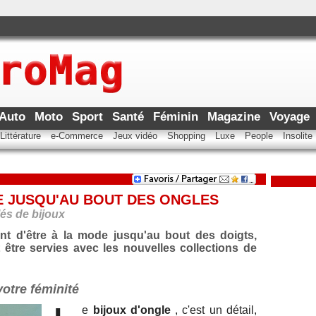
Auto
Moto
Sport
Santé
Féminin
Magazine
Voyage
Littérature
e-Commerce
Jeux vidéo
Shopping
Luxe
People
Insolite
E JUSQU'AU BOUT DES ONGLES
lés de bijoux
ent d'être à la mode jusqu'au bout des doigts,
être servies avec les nouvelles collections de
votre féminité
e
bijoux d'ongle
, c'est un détail,