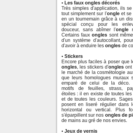
•
Les faux ongles décorés
Très simples d'application, ils se
tout simplement sur l'
ongle
et se 
en un tournemain grâce à un dis
spécial conçu pour les enle
douceur, sans abîmer l'
ongle
n
Certains faux
ongles
sont même
d'un système d'autocollant, pour
d'avoir à enduire les
ongles
de co
•
Stickers
Encore plus faciles à poser que l
ongles
, les stickers d'
ongles
ont
le marché de la cosmétologie aus
que leurs homologues muraux s
emparé de celui de la déco. F
motifs de feuilles, strass, pap
étoiles : il en existe de toutes le
et de toutes les couleurs. Sages,
posent en liseré régulier dans 
horizontal ou vertical. Plus fo
s'éparpillent sur nos
ongles de p
de mains au gré de nos envies.
•
Jeux de vernis