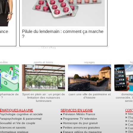
gance
Pilule du lendemain : comment ça marche
?
en-être
sports et loisirs
voyages
hi
 pharmacie de
Sport en plein air : un projet de
caen une ville de patrimoine et
domotiq
 ?
limitation des nuisances
d'histoire
connectée, l
lumineuses
servic
ÉMATIQUES A LA UNE
SERVICES EN LIGNE
CON
»
Men
sychologie cognitive et sociale
Prévision Météo France
»
l'Eq
arapsychologie & paranormal
Programme TV television
»
Cont
exualité et Vie de couple
Horoscope du jour gratuit
»
Cont
ciences et savoirs
Petites annonces gratuites
»
Cont
»
Obte
nformatique pratique
Espace vidéos du magazine