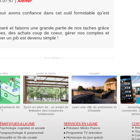
6 07:57
|
Alerter
s avons confiance dans cet outil formidable qu'est
ré et faisons une grande partie de nos taches grâce
ses, des achats coup de coeur, gèrer nos comptes et
er un job est devenu simple !
en-être
sports et loisirs
voyages
hi
 pharmacie de
Sport en plein air : un projet de
caen une ville de patrimoine et
domotiq
 ?
limitation des nuisances
d'histoire
connectée, l
lumineuses
servic
ÉMATIQUES A LA UNE
SERVICES EN LIGNE
CON
»
Men
sychologie cognitive et sociale
Prévision Météo France
»
l'Eq
arapsychologie & paranormal
Programme TV television
»
Cont
exualité et Vie de couple
Horoscope du jour gratuit
»
Cont