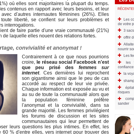
%) où elles sont majoritaires la plupart du temps.
 des contenus en rapport avec leurs besoins, et leur
RÉCENTE
n avec d'autres internautes féminines (26%). Elles
oute liberté, se confient sur leurs problèmes et
Les co
de votre 
s interrogations.
ient de faire partie d'une vraie communauté (21%)
3 sacs
in de laquelle elles nouent des relations fortes.
offrir
Allait
tage, convivialité et anonymat !
nourrir s
Les fe
Contrairement à ce que nous pourrions
croire,
le réseau social Facebook n'est
les 
que peu prisé des
femmes sur
confiance
internet
. Ces dernières lui reprochent
la voy
son gigantisme ainsi que le peu de cas
shampo
accordé au respect de leur vie privée.
épila
Chaque information est exposée au vu et
risques
au su de toute la communauté alors que
comp
la population féminine préfère
sander
l'anonymat et la convivialité, dans sa
grande majorité. Les femmes privilégient
les forums de discussion et les sites
communautaires qui leur permettent de
er leurs questions les plus intimes. En effet, les
60 % d'entre elles, vers internet pour trouver des