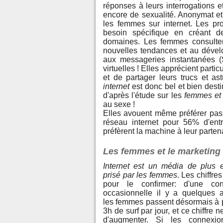
réponses à leurs interrogations 
encore de sexualité. Anonymat et 
les femmes sur internet. Les p
besoin spécifique en créant d
domaines. Les femmes consulten
nouvelles tendances et au dével
aux messageries instantanées 
virtuelles ! Elles apprécient part
et de partager leurs trucs et ast
internet
est donc bel et bien destin
d'après l'étude sur les
femmes et 
au sexe !
Elles avouent même préférer pass
réseau internet pour 56% d'en
préfèrent la machine à leur parte
Les femmes et le marketing 
Internet est un média de plus 
prisé par les femmes
. Les chiffres
pour le confirmer: d'une con
occasionnelle il y a quelques 
les femmes passent désormais à 
3h de surf par jour, et ce chiffre 
d'augmenter. Si les connexio