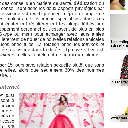
et des conseils en matière de
santé
, d'éducation ou
conseil sont donc les deux aspects privilégiés par
rofessionnels du web prennent déjà en compte ce
es moteurs de recherche spécialisés dans ces
t également régulièrement les blogs dédiés aux
oppement personnel et s'essayent de plus en plus
(Skype ou msn) pour échanger avec leurs amies
iculièrement de nouer de nouvelles relations amicales
Les colla
uces entre filles. La relation entre les
femmes et
l'élastici
ée à s'inscrire dans la durée. Et preuve s'il en est:
internet
, celles-ci préfèrent de beaucoup internet…
er 15 jours sans relation sexuelle plutôt que sans
tre elles, alors que seulement 30% des hommes
naire…
3 sacs fe
internet
en plus
 sont là
nexion
années,
près de
offrir de
ne cesse
ns ont