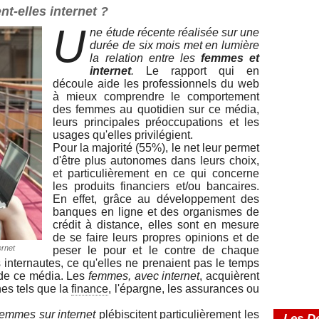
t-elles internet ?
U
ne étude récente réalisée sur une
durée de six mois met en lumière
la relation entre les
femmes et
internet
.
Le rapport qui en
découle aide les professionnels du web
à mieux comprendre le comportement
des femmes au quotidien sur ce média,
leurs principales préoccupations et les
usages qu'elles privilégient.
Pour la majorité (55%), le net leur permet
d'être plus autonomes dans leurs choix,
et particulièrement en ce qui concerne
les produits financiers et/ou bancaires.
En effet, grâce au développement des
banques en ligne et des organismes de
crédit à distance, elles sont en mesure
de se faire leurs propres opinions et de
ernet
peser le pour et le contre de chaque
s internautes, ce qu'elles ne prenaient pas le temps
 de ce média. Les
femmes, avec internet
, acquièrent
es tels que la
finance
, l'épargne, les assurances ou
femmes sur internet
plébiscitent particulièrement les
Les De