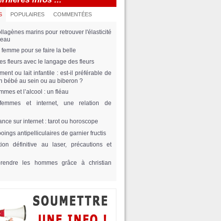
S
POPULAIRES
COMMENTÉES
llagènes marins pour retrouver l'élasticité
peau
 femme pour se faire la belle
 des fleurs avec le langage des fleurs
ement ou lait infantile : est-il préférable de
on bébé au sein ou au biberon ?
mmes et l’alcool : un fléau
femmes et internet, une relation de
ance sur internet : tarot ou horoscope
ings antipelliculaires de garnier fructis
tion définitive au laser, précautions et
rendre les hommes grâce à christian