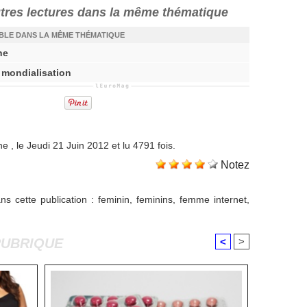
utres lectures dans la même thématique
IBLE DANS LA MÊME THÉMATIQUE
ne
 mondialisation
ne
, le Jeudi 21 Juin 2012 et lu 4791 fois.
Notez
s cette publication
:
feminin
,
feminins
,
femme internet
,
RUBRIQUE
<
>