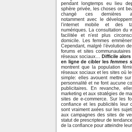
pendant longtemps eu lieu de
sphère privée, les choses ont b
changé ces dernières an
notamment avec le développem
l'internet mobile et des tab
numériques. La consultation du 
facilitée et n'est plus circonsc
domicile. Les femmes emmènent l
Cependant, malgré l'évolution des
forums et sites communautaires
réseaux sociaux…
Difficile alo
en ligne de cibler les
femmes su
montrent que la population fémin
réseaux sociaux et les sites où l
simple: elles avouent mettre sur
personnalité et ne font aucune con
publicitaires. En revanche, e
marketing et aux stratégies de ma
sites de e-commerce. Sur les fo
confiance et les publicités leur 
sont vraiment axées sur les sujet
aux campagnes des sites de vent
statut de prescripteur de tendanc
de la confiance pour atteindre leur