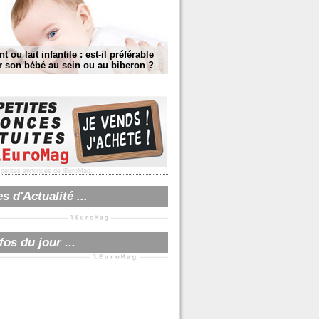
t ou lait infantile : est-il préférable
r son bébé au sein ou au biberon ?
s
petites annonces
de lEuroMag.
 d'Actualité ...
fos du jour ...