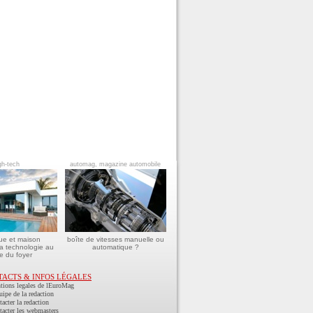
gh-tech
automag, magazine automobile
ue et maison
boîte de vitesses manuelle ou
a technologie au
automatique ?
e du foyer
TACTS & INFOS LÉGALES
tions legales de lEuroMag
uipe de la redaction
acter la redaction
acter les webmasters