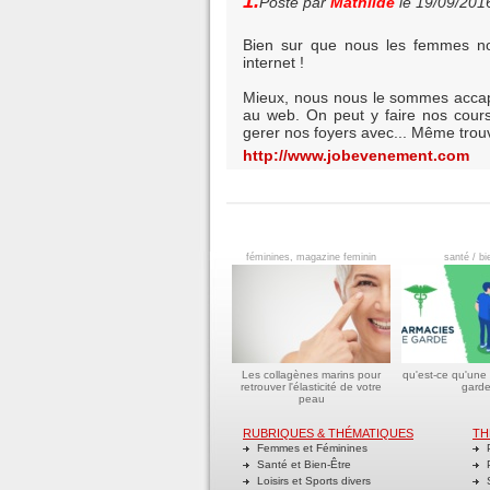
1.
Posté par
Mathilde
le 19/09/201
Bien sur que nous les femmes nou
internet !
Mieux, nous nous le sommes accapa
au web. On peut y faire nos cour
gerer nos foyers avec... Même trouv
http://www.jobevenement.com
féminines, magazine feminin
santé / bi
Les collagènes marins pour
qu'est-ce qu'une
retrouver l'élasticité de votre
garde
peau
RUBRIQUES & THÉMATIQUES
TH
Femmes et Féminines
P
Santé et Bien-Être
P
Loisirs et Sports divers
S