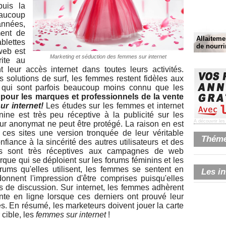
puis la
eaucoup
nées,
ent de
Allaitemen
lettes
de nourri
web est
Marketing et séduction des femmes sur internet
rite au
eur accès internet dans toutes leurs activités.
 solutions de surf, les femmes restent fidèles aux
 qui sont parfois beaucoup moins connu que les
rs pour les marques et professionnels de la vente
r internet!
Les études sur les femmes et internet
ine est très peu réceptive à la publicité sur les
A découvrir le
eur anonymat ne peut être protégé. La raison en est
 ces sites une version tronquée de leur véritable
Thémes
fiance à la sincérité des autres utilisateurs et des
lles sont très réceptives aux campagnes de web
rque qui se déploient sur les forums féminins et les
rums qu'elles utilisent, les femmes se sentent en
Les in
donnent l'impression d'être comprises puisqu'elles
s de discussion. Sur internet, les femmes adhèrent
e en ligne lorsque ces derniers ont prouvé leur
es. En résumé, les marketeurs doivent jouer la carte
 cible, les
femmes sur internet
!