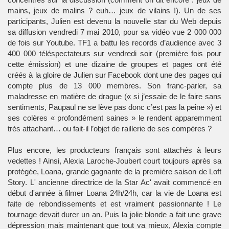
mains, jeux de malins ? euh… jeux de vilains !). Un de ses
participants, Julien est devenu la nouvelle star du Web depuis
sa diffusion vendredi 7 mai 2010, pour sa vidéo vue 2 000 000
de fois sur Youtube. TF1 a battu les records d’audience avec 3
400 000 téléspectateurs sur vendredi soir (première fois pour
cette émission) et une dizaine de groupes et pages ont été
créés à la gloire de Julien sur Facebook dont une des pages qui
compte plus de 13 000 membres. Son franc-parler, sa
maladresse en matière de drague (« si j’essaie de le faire sans
sentiments, Paupaul ne se lève pas donc c’est pas la peine ») et
ses colères « profondément saines » le rendent apparemment
très attachant… ou fait-il l’objet de raillerie de ses compères ?
Plus encore, les producteurs français sont attachés à leurs
vedettes ! Ainsi, Alexia Laroche-Joubert court toujours après sa
protégée, Loana, grande gagnante de la première saison de Loft
Story. L' ancienne directrice de la Star Ac' avait commencé en
début d'année à filmer Loana 24h/24h, car la vie de Loana est
faite de rebondissements et est vraiment passionnante ! Le
tournage devait durer un an. Puis la jolie blonde a fait une grave
dépression mais maintenant que tout va mieux, Alexia compte