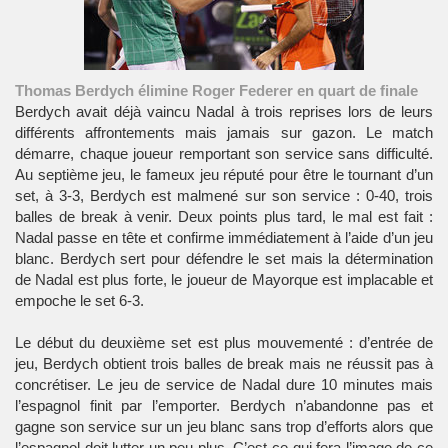
Thomas Berdych élimine Roger Federer en quart de finale
Berdych avait déjà vaincu Nadal à trois reprises lors de leurs
différents affrontements mais jamais sur gazon. Le match
démarre, chaque joueur remportant son service sans difficulté.
Au septième jeu, le fameux jeu réputé pour être le tournant d’un
set, à 3-3, Berdych est malmené sur son service : 0-40, trois
balles de break à venir. Deux points plus tard, le mal est fait :
Nadal passe en tête et confirme immédiatement à l’aide d’un jeu
blanc. Berdych sert pour défendre le set mais la détermination
de Nadal est plus forte, le joueur de Mayorque est implacable et
empoche le set 6-3.
Le début du deuxième set est plus mouvementé : d’entrée de
jeu, Berdych obtient trois balles de break mais ne réussit pas à
concrétiser. Le jeu de service de Nadal dure 10 minutes mais
l’espagnol finit par l’emporter. Berdych n’abandonne pas et
gagne son service sur un jeu blanc sans trop d’efforts alors que
l’espagnol doit lutter un peu plus. C’est ce qui fera l’image de ce