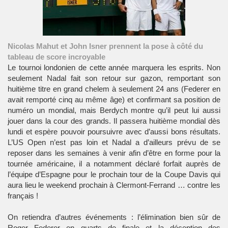
Nicolas Mahut et John Isner prennent la pose à côté du
tableau de score incroyable
Le tournoi londonien de cette année marquera les esprits. Non
seulement Nadal fait son retour sur gazon, remportant son
huitième titre en grand chelem à seulement 24 ans (Federer en
avait remporté cinq au même âge) et confirmant sa position de
numéro un mondial, mais Berdych montre qu’il peut lui aussi
jouer dans la cour des grands. Il passera huitième mondial dès
lundi et espère pouvoir poursuivre avec d’aussi bons résultats.
L’US Open n’est pas loin et Nadal a d’ailleurs prévu de se
reposer dans les semaines à venir afin d’être en forme pour la
tournée américaine, il a notamment déclaré forfait auprès de
l’équipe d’Espagne pour le prochain tour de la Coupe Davis qui
aura lieu le weekend prochain à Clermont-Ferrand … contre les
français !
On retiendra d’autres événements : l’élimination bien sûr de
Roger Federer en quarts de finale et la déception des