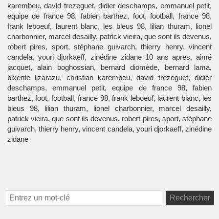
karembeu, david trezeguet, didier deschamps, emmanuel petit,
equipe de france 98, fabien barthez, foot, football, france 98,
frank leboeuf, laurent blanc, les bleus 98, lilian thuram, lionel
charbonnier, marcel desailly, patrick vieira, que sont ils devenus,
robert pires, sport, stéphane guivarch, thierry henry, vincent
candela, youri djorkaeff, zinédine zidane 10 ans apres, aimé
jacquet, alain boghossian, bernard diomède, bernard lama,
bixente lizarazu, christian karembeu, david trezeguet, didier
deschamps, emmanuel petit, equipe de france 98, fabien
barthez, foot, football, france 98, frank leboeuf, laurent blanc, les
bleus 98, lilian thuram, lionel charbonnier, marcel desailly,
patrick vieira, que sont ils devenus, robert pires, sport, stéphane
guivarch, thierry henry, vincent candela, youri djorkaeff, zinédine
zidane
Rechercher