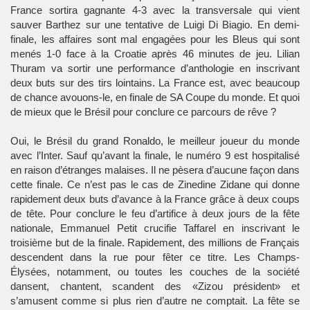
France sortira gagnante 4-3 avec la transversale qui vient
sauver Barthez sur une tentative de Luigi Di Biagio. En demi-
finale, les affaires sont mal engagées pour les Bleus qui sont
menés 1-0 face à la Croatie après 46 minutes de jeu. Lilian
Thuram va sortir une performance d’anthologie en inscrivant
deux buts sur des tirs lointains. La France est, avec beaucoup
de chance avouons-le, en finale de SA Coupe du monde. Et quoi
de mieux que le Brésil pour conclure ce parcours de rêve ?
Oui, le Brésil du grand Ronaldo, le meilleur joueur du monde
avec l’Inter. Sauf qu’avant la finale, le numéro 9 est hospitalisé
en raison d’étranges malaises. Il ne pèsera d’aucune façon dans
cette finale. Ce n’est pas le cas de Zinedine Zidane qui donne
rapidement deux buts d’avance à la France grâce à deux coups
de tête. Pour conclure le feu d’artifice à deux jours de la fête
nationale, Emmanuel Petit crucifie Taffarel en inscrivant le
troisième but de la finale. Rapidement, des millions de Français
descendent dans la rue pour fêter ce titre. Les Champs-
Élysées, notamment, ou toutes les couches de la société
dansent, chantent, scandent des «Zizou président» et
s’amusent comme si plus rien d’autre ne comptait. La fête se