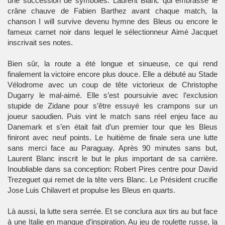
une succession de symboles: Laurent Blanc qui embrasse le
crâne chauve de Fabien Barthez avant chaque match, la
chanson I will survive devenu hymne des Bleus ou encore le
fameux carnet noir dans lequel le sélectionneur Aimé Jacquet
inscrivait ses notes.
Bien sûr, la route a été longue et sinueuse, ce qui rend
finalement la victoire encore plus douce. Elle a débuté au Stade
Vélodrome avec un coup de tête victorieux de Christophe
Dugarry le mal-aimé. Elle s’est poursuivie avec l’exclusion
stupide de Zidane pour s’être essuyé les crampons sur un
joueur saoudien. Puis vint le match sans réel enjeu face au
Danemark et s’en était fait d’un premier tour que les Bleus
finiront avec neuf points. Le huitième de finale sera une lutte
sans merci face au Paraguay. Après 90 minutes sans but,
Laurent Blanc inscrit le but le plus important de sa carrière.
Inoubliable dans sa conception: Robert Pires centre pour David
Trezeguet qui remet de la tête vers Blanc. Le Président crucifie
Jose Luis Chilavert et propulse les Bleus en quarts.
Là aussi, la lutte sera serrée. Et se conclura aux tirs au but face
à une Italie en manque d’inspiration. Au jeu de roulette russe, la