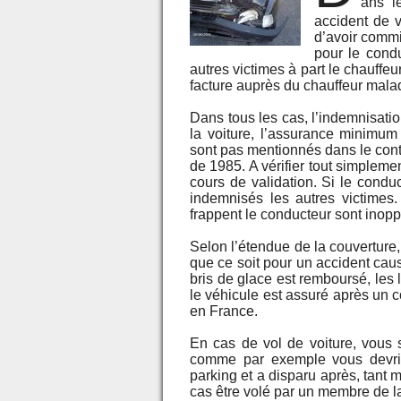
ans le
accident de v
d’avoir commi
pour le condu
autres victimes à part le chauffeu
facture auprès du chauffeur malad
Dans tous les cas, l’indemnisati
la voiture, l’assurance minimu
sont pas mentionnés dans le contra
de 1985. A vérifier tout simpleme
cours de validation. Si le conduc
indemnisés les autres victimes.
frappent le conducteur sont inop
Selon l’étendue de la couverture,
que ce soit pour un accident caus
bris de glace est remboursé, les l
le véhicule est assuré après un c
en France.
En cas de vol de voiture, vous s
comme par exemple vous devrie
parking et a disparu après, tant m
cas être volé par un membre de la