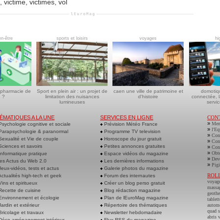
,
victime
,
victimes
,
vol
en-être
sports et loisirs
voyages
hi
 pharmacie de
Sport en plein air : un projet de
caen une ville de patrimoine et
domotiq
 ?
limitation des nuisances
d'histoire
connectée, l
lumineuses
servic
ÉMATIQUES A LA UNE
SERVICES EN LIGNE
CON
»
Men
sychologie cognitive et sociale
Prévision Météo France
»
l'Eq
arapsychologie & paranormal
Programme TV television
»
Cont
exualité et Vie de couple
Horoscope du jour gratuit
»
Cont
ciences et savoirs
Petites annonces gratuites
»
Cont
»
Obte
nformatique pratique
Espace vidéos du magazine
»
Deve
es Actus du Web 2.0
Les dernières informations
»
Pigi
eux-vidéos, tests et actus
Galerie photos du magazine
ROL
ctualités high-tech et geek
Forum des internautes
voyag
ins et spiritueux
Créer un blog perso gratuit
massa
ecette de cuisine
Blog rédaction magazine
geoth
nvironnement et écologie
Plan de lEuroMag magazine
tablett
ardin et extérieur
Répertoire des thématiques
autom
quad s
ricolage et travaux
Newsletter hebdomadaire
abris 
éco aménagement intérieur
Flux RSS du magazine