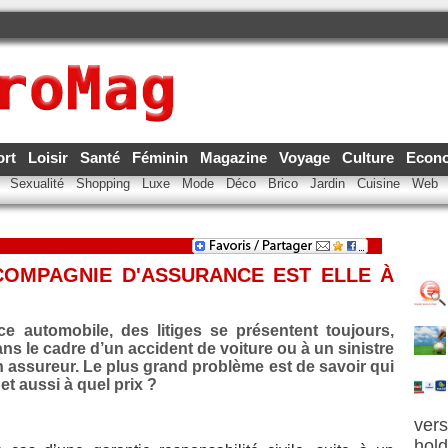
ort
Loisir
Santé
Féminin
Magazine
Voyage
Culture
Econ
e
Sexualité
Shopping
Luxe
Mode
Déco
Brico
Jardin
Cuisine
Web
COMPAGNIE D'ASSURANCE EST ELLE À
e automobile, des litiges se présentent toujours,
ans le cadre d’un accident de voiture ou à un sinistre
 assureur. Le plus grand problème est de savoir qui
et aussi à quel prix ?
vers
hold