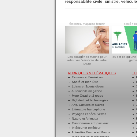
responsabilite civile
,
sinistre
,
vehicule
féminines, magazine feminin
santé / bi
Les collagènes marins pour
qu'est-ce qu'une
retrouver l'élasticité de votre
garde
peau
RUBRIQUES & THÉMATIQUES
TH
Femmes et Féminines
P
Santé et Bien-Être
P
Loisirs et Sports divers
S
Automobile magazine
S
Moto Quad et 2 roues
I
High-tech et technologies
l
Arts, Cultures et Savoir
J
Littérature francophone
A
Voyages et découvertes
V
Nature et Animaux
R
Gastronomie et Spiritueux
E
Intérieur et extérieur
J
Actualités France et Monde
B
Infos locales et régionales
D