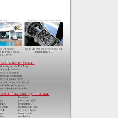
gh-tech
automag, magazine automobile
ue et maison
boîte de vitesses manuelle ou
a technologie au
automatique ?
e du foyer
TACTS & INFOS LÉGALES
tions legales de lEuroMag
uipe de la redaction
acter la redaction
acter les webmasters
acter le service presse
nir un compte contributeur
nir redacteur benevole
ste professionnel postulez
LBOX THÉMATIQUES @ LEUROMAG
e
littérature
ges
prévisions météo
ermie
programme tv
e tactile
horoscope du jour
obile
investir en bourse
port
réséaux sociaux
vélos
aérothermie