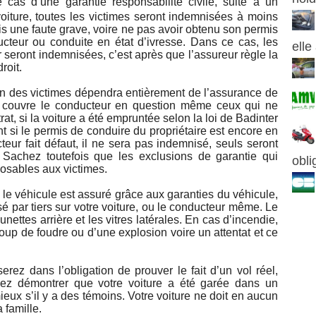
 cas d’une garantie responsabilité civile, suite à un
oiture, toutes les victimes seront indemnisées à moins
s une faute grave, voire ne pas avoir obtenu son permis
cteur ou conduite en état d’ivresse. Dans ce cas, les
elle
r seront indemnisées, c’est après que l’assureur règle la
roit.
on des victimes dépendra entièrement de l’assurance de
m couvre le conducteur en question même ceux qui ne
t, si la voiture a été empruntée selon la loi de Badinter
nt si le permis de conduire du propriétaire est encore en
teur fait défaut, il ne sera pas indemnisé, seuls seront
 Sachez toutefois que les exclusions de garantie qui
obli
posables aux victimes.
 le véhicule est assuré grâce aux garanties du véhicule,
é par tiers sur votre voiture, ou le conducteur même. Le
unettes arrière et les vitres latérales. En cas d’incendie,
oup de foudre ou d’une explosion voire un attentat et ce
erez dans l’obligation de prouver le fait d’un vol réel,
z démontrer que votre voiture a été garée dans un
ieux s’il y a des témoins. Votre voiture ne doit en aucun
 famille.