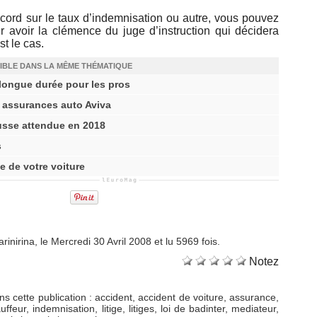
ccord sur le taux d’indemnisation ou autre, vous pouvez
r avoir la clémence du juge d’instruction qui décidera
st le cas.
IBLE DANS LA MÊME THÉMATIQUE
 longue durée pour les pros
s assurances auto Aviva
usse attendue en 2018
s
e de votre voiture
nirina, le Mercredi 30 Avril 2008 et lu 5969 fois.
Notez
s cette publication
:
accident
,
accident de voiture
,
assurance
,
uffeur
,
indemnisation
,
litige
,
litiges
,
loi de badinter
,
mediateur
,