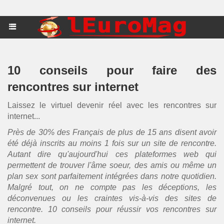
10 conseils pour faire des
rencontres sur internet
Laissez le virtuel devenir réel avec les rencontres sur
internet...
Près de 30% des Français de plus de 15 ans disent avoir
été déjà inscrits au moins 1 fois sur un site de rencontre.
Autant dire qu'aujourd'hui ces plateformes web qui
permettent de trouver l'âme soeur, des amis ou même un
plan sex sont parfaitement intégrées dans notre quotidien.
Malgré tout, on ne compte pas les déceptions, les
déconvenues ou les craintes vis-à-vis des sites de
rencontre. 10 conseils pour réussir vos rencontres sur
internet.