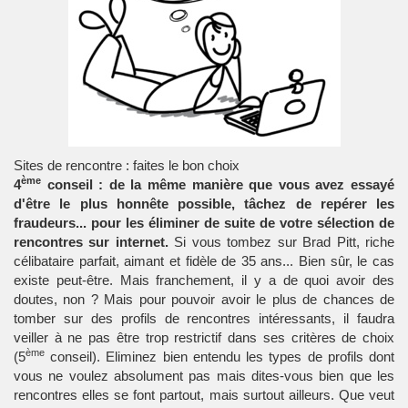
Sites de rencontre : faites le bon choix
ème
4
conseil : de la même manière que vous avez essayé
d'être le plus honnête possible, tâchez de repérer les
fraudeurs... pour les éliminer de suite de votre sélection de
rencontres sur internet.
Si vous tombez sur Brad Pitt, riche
célibataire parfait, aimant et fidèle de 35 ans... Bien sûr, le cas
existe peut-être. Mais franchement, il y a de quoi avoir des
doutes, non ? Mais pour pouvoir avoir le plus de chances de
tomber sur des profils de rencontres intéressants, il faudra
veiller à ne pas être trop restrictif dans ses critères de choix
ème
(5
conseil). Eliminez bien entendu les types de profils dont
vous ne voulez absolument pas mais dites-vous bien que les
rencontres elles se font partout, mais surtout ailleurs. Que veut