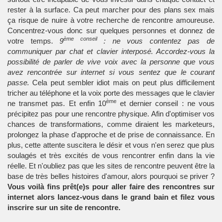
rester à la surface. Ca peut marcher pour des plans sex mais
ça risque de nuire à votre recherche de rencontre amoureuse.
Concentrez-vous donc sur quelques personnes et donnez de
ème conseil
votre temps.
9
: ne vous contentez pas de
communiquer par chat et clavier interposé. Accordez-vous la
possibilité de parler de vive voix avec la personne que vous
avez rencontrée sur internet si vous sentez que le courant
passe.
Cela peut sembler idiot mais on peut plus difficilement
tricher au téléphone et la voix porte des messages que le clavier
ème
ne transmet pas. Et enfin 10
et dernier conseil : ne vous
précipitez pas pour une rencontre physique. Afin d'optimiser vos
chances de transformations, comme diraient les marketeurs,
prolongez la phase d'approche et de prise de connaissance. En
plus, cette attente suscitera le désir et vous n'en serez que plus
soulagés et très excités de vous rencontrer enfin dans la vie
réelle. Et n'oubliez pas que les sites de rencontre peuvent être la
base de très belles histoires d'amour, alors pourquoi se priver ?
Vous voilà fins prêt(e)s pour aller faire des rencontres sur
internet alors lancez-vous dans le grand bain et filez vous
inscrire sur un site de rencontre.