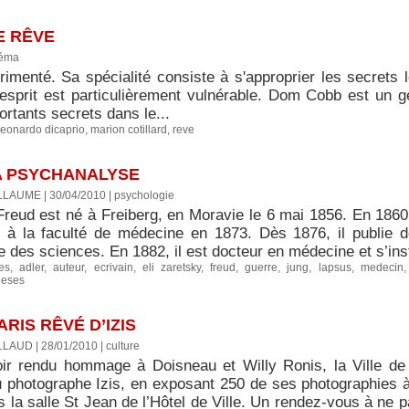
E RÊVE
néma
menté. Sa spécialité consiste à s'approprier les secrets le
 esprit est particulièrement vulnérable. Dom Cobb est un g
ortants secrets dans le...
leonardo dicaprio
,
marion cotillard
,
reve
LA PSYCHANALYSE
LLAUME | 30/04/2010
|
psychologie
reud est né à Freiberg, en Moravie le 6 mai 1856. En 1860, 
rit à la faculté de médecine en 1873. Dès 1876, il publie d
 des sciences. En 1882, il est docteur en médecine et s’ins
es
,
adler
,
auteur
,
ecrivain
,
eli zaretsky
,
freud
,
guerre
,
jung
,
lapsus
,
medecin
heses
RIS RÊVÉ D’IZIS
ILLAUD | 28/01/2010
|
culture
ir rendu hommage à Doisneau et Willy Ronis, la Ville de 
 photographe Izis, en exposant 250 de ses photographies à 
s la salle St Jean de l’Hôtel de Ville. Un rendez-vous à ne