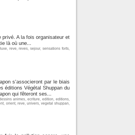
 privé. A la fois organisateur et
ie là où une...
 luxe
,
reve
,
reves
,
sejour
,
sensations forts
,
Japon s’associeront par le biais
es éditions Végétal Shuppan du
apon qui fêteront ses...
dessins animes
,
ecriture
,
edition
,
editions
,
ent
,
orient
,
reve
,
univers
,
vegetal shuppan
,