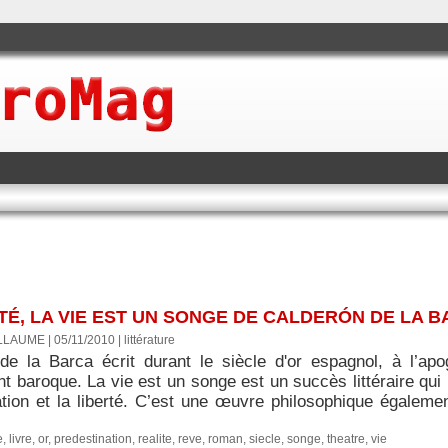
TÉ, LA VIE EST UN SONGE DE CALDERÓN DE LA 
LLAUME | 05/11/2010
|
littérature
de la Barca écrit durant le siècle d'or espagnol, à l’apo
baroque. La vie est un songe est un succès littéraire qui n
ation et la liberté. C’est une œuvre philosophique égalemen
e
,
livre
,
or
,
predestination
,
realite
,
reve
,
roman
,
siecle
,
songe
,
theatre
,
vie