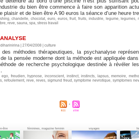
e détendre au bord d’une piscine n’est plus suffisant pour
industrie du bien être commence à faire son apparition act
e plaisir et de bien être A 90 euros la séance d’une heure tre
shing
,
chandelle
,
chocolat
,
euro
,
euros
,
fruit
,
fruits
,
industrie
,
legume
,
legumes
,
ibre
,
reve
,
sauna
,
spa
,
stress travail
HANALYSE
diharinirina | 27/04/2008
|
culture
 des méthodes thérapeutiques, la psychanalyse représent
s de la pensée moderne dont la méthode est appliquée dan
éthode de recherche psychologique destinée à révéler les
.
,
ego
,
freudien
,
hypnose
,
inconscient
,
instinct
,
instincts
,
lapsus
,
memoire
,
metho
ns
,
refoulement
,
reve
,
reves
,
sigmund freud
,
symptome nevrotique
,
symptomes nev
en-être
féminines, magazine feminin
voyages
h