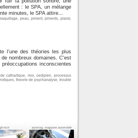
 fuir la pollution sonore, une
uellement : le SPA, un mélange
nte minutes, le SPA attire...
maquillage
,
peau
,
piment
,
piments
,
plaisir
,
e l’une des théories les plus
s de nombreux domaines. C’est
 préoccupations inconscientes
de cathartique
,
moi
,
oedipien
,
processus
rotiques
,
theorie de psychanalyse
,
trouble
igh-tech
automag, magazine automobile