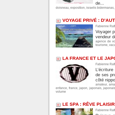
de...
doisneau
,
exposition
,
israelis bidermanas
VOYAGE PRIVÉ : D’A
Fabienne Rafi
Voyager pl
vendeur de
agence de v
tourisme
,
vac
LA FRANCE ET LE JAP
Fabienne Rafi
L’écriture
de ses pr
côté nippo
amateur
,
ama
enfance
,
france
,
japon
,
japonais
,
japonai
volume
LE SPA : RÊVE PLAISI
Fabienne Rafi