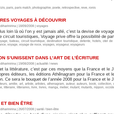
,
izis
,
paris
,
paris match
,
photographie
,
poete
,
retrospective
,
reve
,
ronis
UTRES VOYAGES À DÉCOUVRIR
diharinirina | 18/09/2008
|
voyages
us loin là où l’on y est jamais allé, c’est la devise de voyage
 circuit touristiques, Voyage prive offre la possibilité de part
oyage
,
bateau
,
circuit touristique
,
destination touristique
,
detente
,
hotels
,
otel de
ance
,
voyage
,
voyage de noce
,
voyages
,
voyageur
,
voyageurs
ON S’UNISSENT DANS L’ART DE L’ÉCRITURE
diharinirina | 19/08/2008
|
actualité / news
 et la littérature, c’est par ces moyens que la France et le 
opres éditeurs, les éditions Athênagram pour la France et l
n. Ce sera le bouquet de l’année 2008 pour la France et le J
teurs
,
amitie
,
art
,
artiste
,
artistes
,
athenagram
,
auteur
,
auteurs
,
book
,
collection
,
se
,
litteraire
,
litteraires
,
livre
,
livres
,
manga
,
metier
,
mutant
,
mutants
,
nippon
,
occid
R ET BIEN ÊTRE
diharinirina | 26/07/2008
|
santé / bien-être