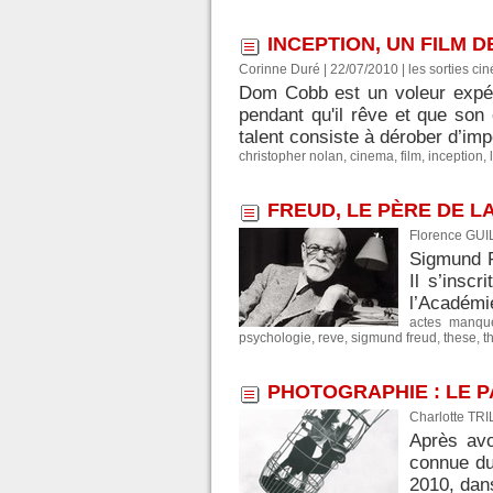
INCEPTION, UN FILM D
Corinne Duré | 22/07/2010
|
les sorties ci
Dom Cobb est un voleur expéri
pendant qu'il rêve et que son
talent consiste à dérober d’imp
christopher nolan
,
cinema
,
film
,
inception
,
FREUD, LE PÈRE DE 
Florence GUI
Sigmund F
Il s’insc
l’Académie
actes manqu
psychologie
,
reve
,
sigmund freud
,
these
,
t
PHOTOGRAPHIE : LE PA
Charlotte TR
Après avo
connue du
2010, dan