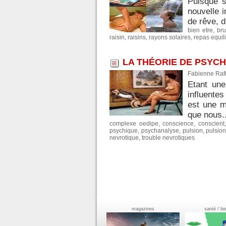
Puisque s
nouvelle 
de rêve, d
bien etre
,
bru
raisin
,
raisins
,
rayons solaires
,
repas equil
LA THÉORIE DE PSYC
Fabienne Rafi
Etant une
influente
est une m
que nous..
complexe oedipe
,
conscience
,
conscient
psychique
,
psychanalyse
,
pulsion
,
pulsio
nevrotique
,
trouble nevrotiques
magazines
santé / bi