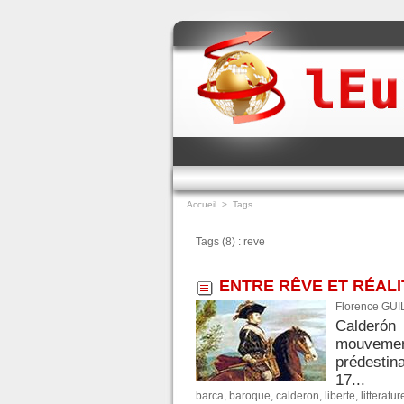
Accueil
>
Tags
Tags (8) : reve
ENTRE RÊVE ET RÉALI
Florence GUI
Calderón 
mouvement 
prédestin
17...
barca
,
baroque
,
calderon
,
liberte
,
litteratur