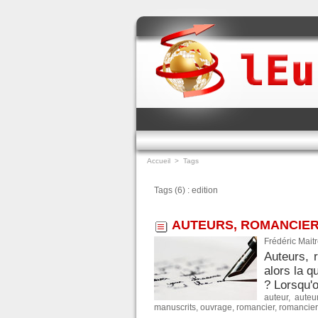
Accueil
>
Tags
Tags (6) : edition
AUTEURS, ROMANCIER
Frédéric Mait
Auteurs, 
alors la q
? Lorsqu'o
auteur
,
auteu
manuscrits
,
ouvrage
,
romancier
,
romancier