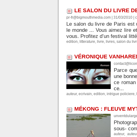
LE SALON DU LIVRE D
pr-fr@bigmouthmedia.com | 31/03/2010
|
c
Le salon du livre de Paris est 
le monde ... Vous aimez lire e
vous. Profitez d’un festival litté
edition
,
litterature
,
livre
,
livres
,
salon du liv
VÉRONIQUE VANHAREN
contact@licor
Parce que
une bonne
ce roman 
ce...
auteur
,
ecrivain
,
edition
,
intrigue policiere
,
MÉKONG : FLEUVE MY
unventdularg
Photograph
sous- cont
auteur
,
auteu