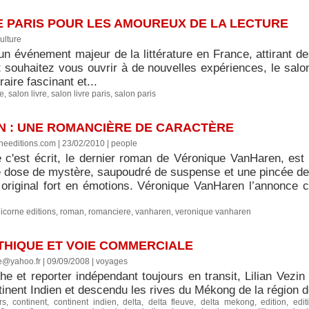
E PARIS POUR LES AMOUREUX DE LA LECTURE
ulture
un événement majeur de la littérature en France, attirant de
t souhaitez vous ouvrir à de nouvelles expériences, le salon 
raire fascinant et...
re
,
salon livre
,
salon livre paris
,
salon paris
 : UNE ROMANCIÈRE DE CARACTÈRE
needitions.com | 23/02/2010
|
people
 c'est écrit, le dernier roman de Véronique VanHaren, est
 dose de mystère, saupoudré de suspense et une pincée de fa
original fort en émotions. Véronique VanHaren l’annonce cl
licorne editions
,
roman
,
romanciere
,
vanharen
,
veronique vanharen
THIQUE ET VOIE COMMERCIALE
e@yahoo.fr | 09/09/2008
|
voyages
e et reporter indépendant toujours en transit, Lilian Vezin 
inent Indien et descendu les rives du Mékong de la région d
rs
,
continent
,
continent indien
,
delta
,
delta fleuve
,
delta mekong
,
edition
,
edit