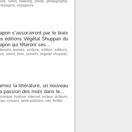
livre
,
livres
,
mekong
,
photo
,
photographe
,
,
voyageur
,
voyageurs
Japon s’associeront par le biais
es éditions Végétal Shuppan du
apon qui fêteront ses...
dessins animes
,
ecriture
,
edition
,
editions
,
ent
,
orient
,
reve
,
univers
,
vegetal shuppan
,
imez la littérature, un nouveau
a passion des mots dans le...
tronique
,
histoire
,
internet
,
lecteur
,
lecteurs
,
man
,
romans
,
serie policiere
,
site
,
thriller