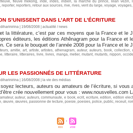
,
fleuve
,
fleuve mekong
,
inde
,
indes
,
indien
,
la marche du prince
,
lilian vezin
,
,
reporter
,
reporters
,
retour aux sources
,
rive
,
rives
,
vent du large
,
voyage
,
voyages
ON S’UNISSENT DANS L’ART DE L’ÉCRITURE
diharinirina | 19/08/2008
|
actualité / news
 et la littérature, c’est par ces moyens que la France et le 
opres éditeurs, les éditions Athênagram pour la France et l
n. Ce sera le bouquet de l’année 2008 pour la France et le J
teurs
,
amitie
,
art
,
artiste
,
artistes
,
athenagram
,
auteur
,
auteurs
,
book
,
collection
,
se
,
litteraire
,
litteraires
,
livre
,
livres
,
manga
,
metier
,
mutant
,
mutants
,
nippon
,
occid
R LES PASSIONNÉS DE LITTÉRATURE
diharinirina | 16/08/2008
|
la vie des médias
oyez lecteurs, auteurs ou amateurs de l’écriture, si vous a
t d’être crée nouvellement pour vous : www.nousvelles.com L
amateur
,
auteur
,
auteurs
,
communaute
,
e book
,
ecrit
,
ecriture
,
edition
,
edition elec
e
,
œuvre
,
œuvres
,
passionne de lecture
,
poesie
,
poesies
,
police
,
public
,
receuil
,
ro