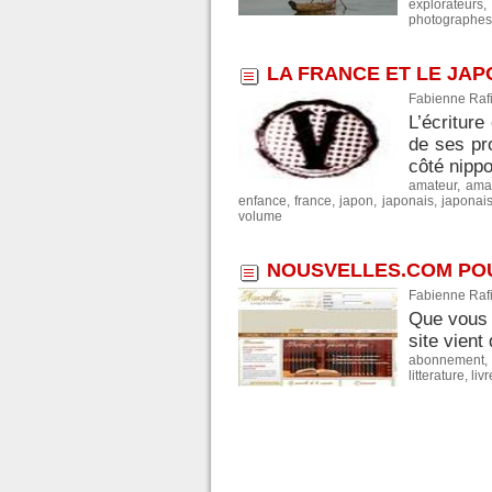
explorateurs
photographes
LA FRANCE ET LE JAP
Fabienne Rafi
L’écriture
de ses pr
côté nippo
amateur
,
ama
enfance
,
france
,
japon
,
japonais
,
japonai
volume
NOUSVELLES.COM POU
Fabienne Rafi
Que vous s
site vien
abonnement
,
litterature
,
livr