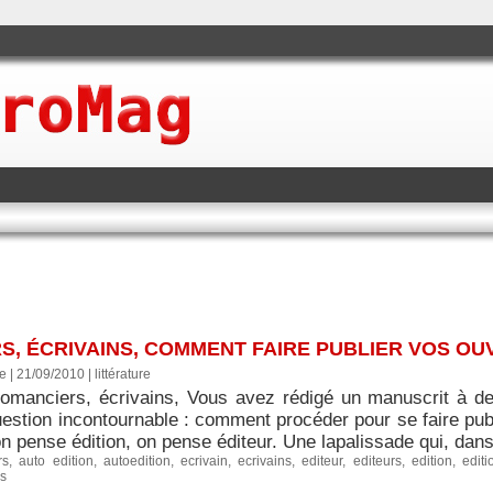
S, ÉCRIVAINS, COMMENT FAIRE PUBLIER VOS OU
re | 21/09/2010
|
littérature
romanciers, écrivains, Vous avez rédigé un manuscrit à de
uestion incontournable : comment procéder pour se faire publ
n pense édition, on pense éditeur. Une lapalissade qui, dans 
rs
,
auto edition
,
autoedition
,
ecrivain
,
ecrivains
,
editeur
,
editeurs
,
edition
,
edit
s