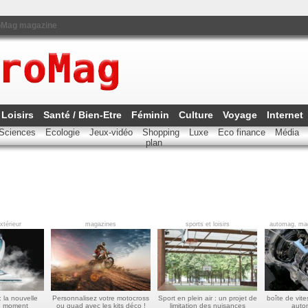
oMag magazine
 Loisirs
Santé / Bien-Etre
Féminin
Culture
Voyage
Internet
Sciences
Ecologie
Jeux-vidéo
Shopping
Luxe
Eco finance
Média
plan
extérieur
magazines
sports et loisirs
automag, mag
: la nouvelle
Personnalisez votre motocross
Sport en plein air : un projet de
boîte de vit
u moment
ou quad avec les kits déco !
limitation des nuisances
auto