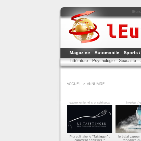
lEur
Magazine
Automobile
Sports /
Littérature
Psychologie
Sexualité
ACCUEIL
>
ANNUAIRE
gastronomie, vins et spiritueux
intérieur / 
Prix culinaire le "Taittinger" :
le balai vapeur 
comment participer ?
tendance d