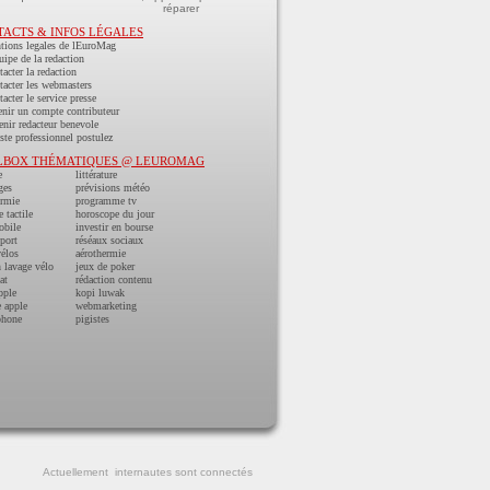
réparer
TACTS & INFOS LÉGALES
tions legales de lEuroMag
uipe de la redaction
acter la redaction
acter les webmasters
acter le service presse
nir un compte contributeur
nir redacteur benevole
ste professionnel postulez
LBOX THÉMATIQUES @ LEUROMAG
e
littérature
ges
prévisions météo
ermie
programme tv
e tactile
horoscope du jour
obile
investir en bourse
port
réséaux sociaux
vélos
aérothermie
n lavage vélo
jeux de poker
at
rédaction contenu
pple
kopi luwak
 apple
webmarketing
phone
pigistes
Actuellement
internautes sont connectés