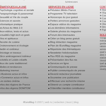
lumineuses
ÉMATIQUES A LA UNE
SERVICES EN LIGNE
CON
»
Men
sychologie cognitive et sociale
Prévision Météo France
»
l'Eq
arapsychologie & paranormal
Programme TV television
»
Cont
exualité et Vie de couple
Horoscope du jour gratuit
»
Cont
ciences et savoirs
Petites annonces gratuites
»
Cont
»
Obte
nformatique pratique
Espace vidéos du magazine
»
Deve
es Actus du Web 2.0
Les dernières informations
»
Pigi
eux-vidéos, tests et actus
Galerie photos du magazine
ROL
ctualités high-tech et geek
Forum des internautes
voyag
ins et spiritueux
Créer un blog perso gratuit
massa
ecette de cuisine
Blog rédaction magazine
geoth
nvironnement et écologie
Plan de lEuroMag magazine
tablett
ardin et extérieur
Répertoire des thématiques
autom
quad s
ricolage et travaux
Newsletter hebdomadaire
abris 
éco aménagement intérieur
Flux RSS du magazine
statio
ctivités et Loisirs créatifs
Présentation des flux rss
chocol
eux de carte traditionnel
Services en ligne
ipad a
iphone
odes et tendances
Communiqués de presse
smart
arketing internet
Publier communiqués de presse
-Business actus et infos
Devenir redacteur journaliste
-Commerce actus et infos
Soumettre une publication
es sorties cinéma
Effectuer une recherche interne
nfos des régions de France
Obtenir un compte contributeur
nfos des régions DOM/TOM
S'identifier membre contributeur
lEuroMag
© 2007 |
web tv
|
redaction
|
buzz
|
blog