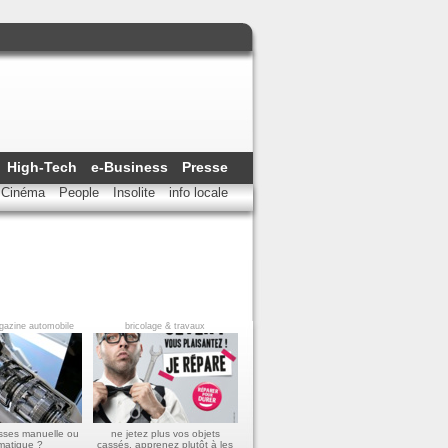
High-Tech
e-Business
Presse
Cinéma
People
Insolite
info locale
azine automobile
bricolage & travaux
esses manuelle ou
ne jetez plus vos objets
matique ?
cassés, apprenez plutôt à les