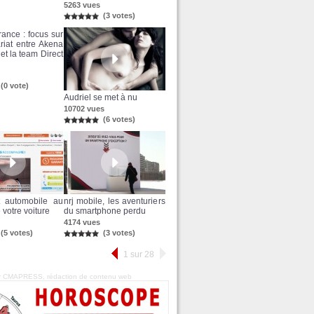
5263 vues
(3 votes)
rance : focus sur
ariat entre Akena
et la team Direct
(0 vote)
Audriel se met à nu
10702 vues
(6 votes)
t automobile au
nrj mobile, les aventuriers
 votre voiture
du smartphone perdu
4174 vues
(5 votes)
(3 votes)
1 sur 28
ar CMAPRESS,
rédaction de contenu web