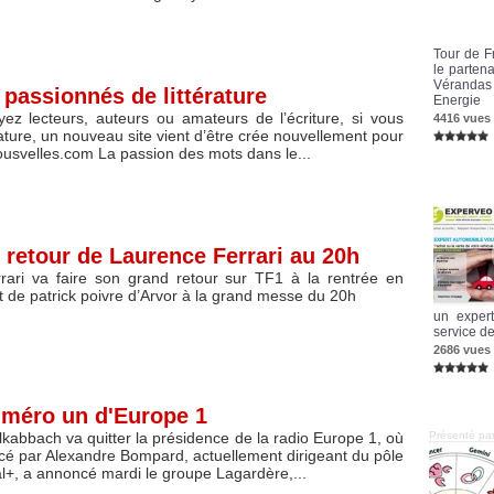
Tour de F
le parten
Vérandas 
passionnés de littérature
Energie
ez lecteurs, auteurs ou amateurs de l’écriture, si vous
4416 vues
rature, un nouveau site vient d’être crée nouvellement pour
usvelles.com La passion des mots dans le...
: retour de Laurence Ferrari au 20h
rari va faire son grand retour sur TF1 à la rentrée en
de patrick poivre d’Arvor à la grand messe du 20h
un exper
service de
2686 vues
uméro un d'Europe 1
Présenté p
lkabbach va quitter la présidence de la radio Europe 1, où
acé par Alexandre Bompard, actuellement dirigeant du pôle
l+, a annoncé mardi le groupe Lagardère,...