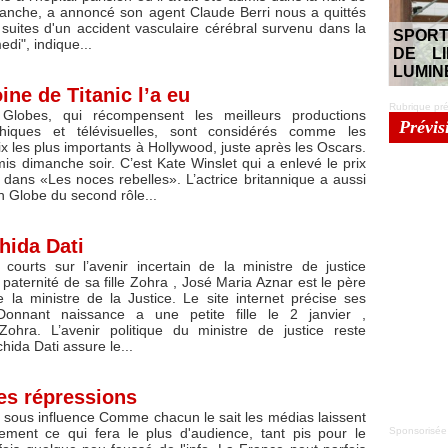
anche, a annoncé son agent Claude Berri nous a quittés
suites d'un accident vasculaire cérébral survenu dans la
SPORT
di", indique...
DE LI
LUMIN
e de Titanic l’a eu
Rubrique pré
Globes, qui récompensent les meilleurs productions
Prévis
hiques et télévisuelles, sont considérés comme les
x les plus importants à Hollywood, juste après les Oscars.
emis dimanche soir. C’est Kate Winslet qui a enlevé le prix
 dans «Les noces rebelles». L’actrice britannique a aussi
n Globe du second rôle...
hida Dati
courts sur l’avenir incertain de la ministre de justice
 paternité de sa fille Zohra , José Maria Aznar est le père
e la ministre de la Justice. Le site internet précise ses
Donnant naissance a une petite fille le 2 janvier ,
hra. L’avenir politique du ministre de justice reste
chida Dati assure le...
es répressions
sous influence Comme chacun le sait les médias laissent
Sponsorisée
ement ce qui fera le plus d'audience, tant pis pour le