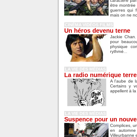
caractère par
être montrée 
guerres qui 
mais on ne no
CINÉMA VIDÉOS FILMS
Un héros devenu terne
Jackie Chan.
pour beaucou
physique co
rythmé...
LA VIE DES MÉDIAS
La radio numérique terres
A l'aube de 
Certains y v
appellent à la
LA VIE DES MÉDIAS
Suspence pour un nouveau
Complices, un
en automne 
Villeurbanne e