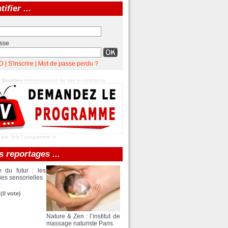
tifier ...
sse
D
|
S'inscrire
|
Mot de passe perdu ?
r
Boosteo
referencement de site e-commerce
 par Tele7
programme tv
s reportages ...
e du futur : les
ies sensorielles
(0 vote)
Nature & Zen : l’institut de
massage naturiste Paris