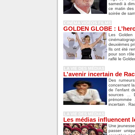
samedi à dim
ce matin des 
soirée de same
CINÉMA VIDÉOS FILMS
GOLDEN GLOBE : L’heroin
Les Golden 
cinématograp
deuxièmes pri
Ils ont été r
pour son rôle
raflé le Golde
LA VIE DES MÉDIAS
L’avenir incertain de Rac
Des rumeurs 
concernant la
de l'enfant d
sources ... 
prénommée Zo
incertain . Ra
LA VIE DES MÉDIAS
Les médias influencent l
Une jeunesse 
passer uniqu