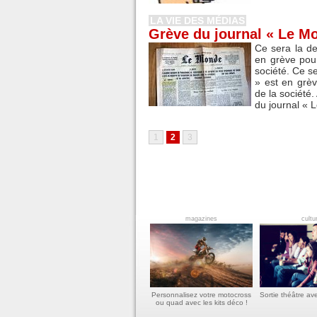
LA VIE DES MÉDIAS
Grève du journal « Le M
Ce sera la de
en grève pour
société. Ce s
» est en grèv
de la société.
du journal « L
1
2
3
magazines
cultu
Personnalisez votre motocross
Sortie théâtre av
ou quad avec les kits déco !