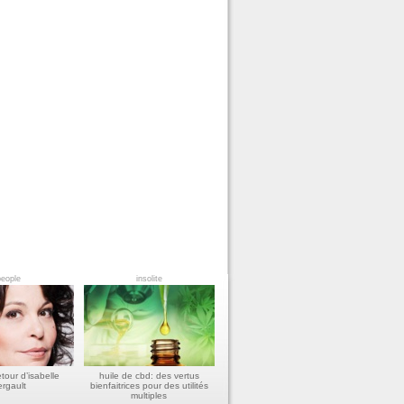
eople
insolite
etour d’isabelle
huile de cbd: des vertus
rgault
bienfaitrices pour des utilités
multiples