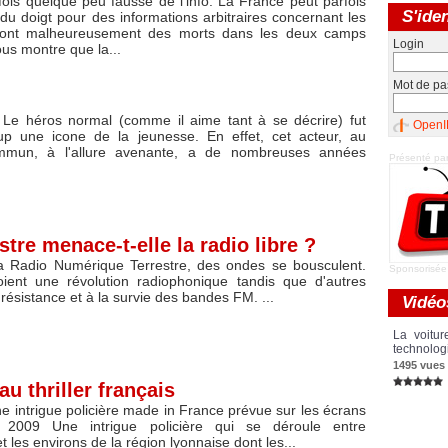
fois quelque peu faussé de l'info. La France peut parfois
S'iden
du doigt pour des informations arbitraires concernant les
font malheureusement des morts dans les deux camps
Login
us montre que la...
Mot de pa
 Le héros normal (comme il aime tant à se décrire) fut
OpenI
p une icone de la jeunesse. En effet, cet acteur, au
mmun, à l'allure avenante, a de nombreuses années
Présenté pa
tre menace-t-elle la radio libre ?
la Radio Numérique Terrestre, des ondes se bousculent.
Sponsorisée
oient une révolution radiophonique tandis que d'autres
 résistance et à la survie des bandes FM. ...
Vidéo
La voitur
technolog
1495 vues
 thriller français
e intrigue policière made in France prévue sur les écrans
2009 Une intrigue policière qui se déroule entre
t les environs de la région lyonnaise dont les...