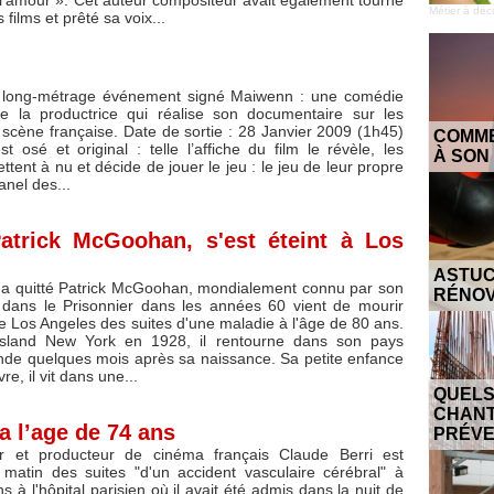
 l'amour ». Cet auteur compositeur avait également tourné
Métier à déc
 films et prêté sa voix...
long-métrage événement signé Maiwenn : une comédie
e la productrice qui réalise son documentaire sur les
a scène française. Date de sortie : 28 Janvier 2009 (1h45)
COMME
t osé et original : telle l’affiche du film le révèle, les
À SON
ttent à nu et décide de jouer le jeu : le jeu de leur propre
anel des...
Patrick McGoohan, s'est éteint à Los
ASTU
 a quitté Patrick McGoohan, mondialement connu par son
RÉNOV
 dans le Prisonnier dans les années 60 vient de mourir
 de Los Angeles des suites d'une maladie à l'âge de 80 ans.
sland New York en 1928, il rentourne dans son pays
rlande quelques mois après sa naissance. Sa petite enfance
re, il vit dans une...
QUELS
CHAN
 a l’age de 74 ans
PRÉVE
ur et producteur de cinéma français Claude Berri est
 matin des suites "d'un accident vasculaire cérébral" à
s à l'hôpital parisien où il avait été admis dans la nuit de