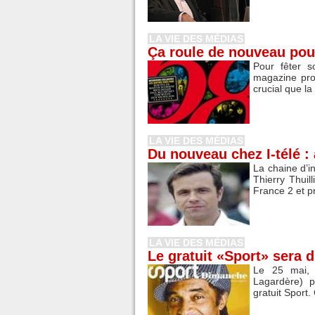
LA VIE DES MÉDIAS
Ça roule de nouveau pou
Pour fêter s
magazine pro
crucial que la
LA VIE DES MÉDIAS
Du nouveau chez I-télé : 
La chaine d’i
Thierry Thuil
France 2 et pr
LA VIE DES MÉDIAS
Le gratuit «Sport» sera 
Le 25 mai, 
Lagardère) p
gratuit Sport. 