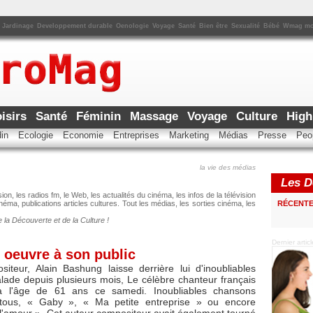
Jardinage
Developpement durable
Oenologie
Voyage
Santé
Bien être
Sexualité
Bébé
Wmag m
oisirs
Santé
Féminin
Massage
Voyage
Culture
High
din
Ecologie
Economie
Entreprises
Marketing
Médias
Presse
Peo
la vie des médias
Les De
ion, les radios fm, le Web, les actualités du cinéma, les infos de la télévision
RÉCENT
néma, publications articles cultures. Tout les médias, les sorties cinéma, les
e la Découverte et de la Culture !
Dernier arti
 oeuvre à son public
iteur, Alain Bashung laisse derrière lui d'inoubliables
ade depuis plusieurs mois, Le célèbre chanteur français
 à l'âge de 61 ans ce samedi. Inoubliables chansons
tous, « Gaby », « Ma petite entreprise » ou encore