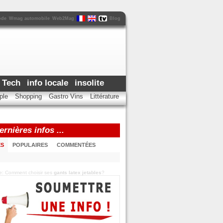
ode
Wmag automobile
Web2Mag
Blog
 Tech
info locale
insolite
ple
Shopping
Gastro Vins
Littérature
rnières infos ...
ES
POPULAIRES
COMMENTÉES
cle: Comment choisir ses
gants latex jetables
?