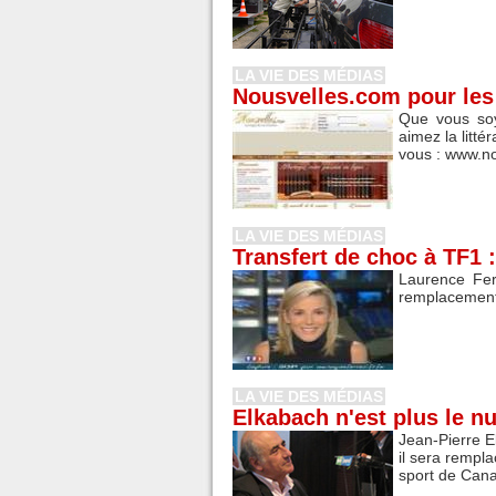
LA VIE DES MÉDIAS
Nousvelles.com pour les 
Que vous soy
aimez la litté
vous : www.no
LA VIE DES MÉDIAS
Transfert de choc à TF1 
Laurence Fer
remplacement 
LA VIE DES MÉDIAS
Elkabach n'est plus le n
Jean-Pierre E
il sera rempl
sport de Cana