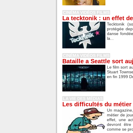
CINÉMA VIDÉOS FILMS
La tecktonik : un effet 
Tecktonik (
protégée depu
danse fondée
la...
CINÉMA VIDÉOS FILMS
Bataille a Seattle sort a
Le film sort a
Stuart Townse
en fin 1999 Du 
LA VIE DES MÉDIAS
Les difficultés du métier
Un magazine, 
métier de jour
effet, une ac
devront êtr
comme se proc