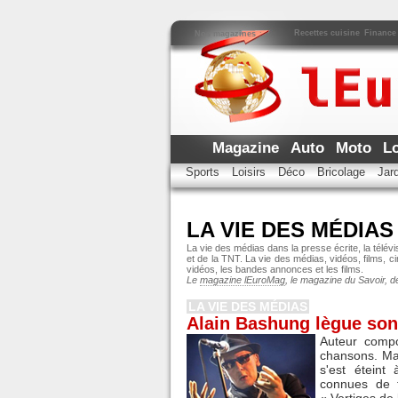
Recettes cuisine
Finance
Nos magazines
:
Magazine
Auto
Moto
L
Sports
Loisirs
Déco
Bricolage
Jar
LA VIE DES MÉDIAS
La vie des médias dans la presse écrite, la télévis
et de la TNT. La vie des médias, vidéos, films, ci
vidéos, les bandes annonces et les films.
Le
magazine lEuroMag
, le magazine du Savoir, d
LA VIE DES MÉDIAS
Alain Bashung lègue son
Auteur compos
chansons. Mal
s'est éteint
connues de 