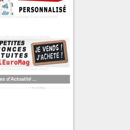
 par Astroo
horoscope du jour
personnalisé
s offre votre
petite annonce gratuite
.
 par Solnea
adresses emails contact
s d'Actualité ...