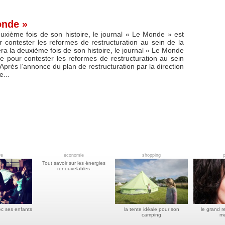
onde »
uxième fois de son histoire, le journal « Le Monde » est
 contester les reformes de restructuration au sein de la
era la deuxième fois de son histoire, le journal « Le Monde
e pour contester les reformes de restructuration au sein
 Après l’annonce du plan de restructuration par la direction
e...
re
économie
shopping
p
Tout savoir sur les énergies
renouvelables
ec ses enfants
la tente idéale pour son
le grand r
camping
me