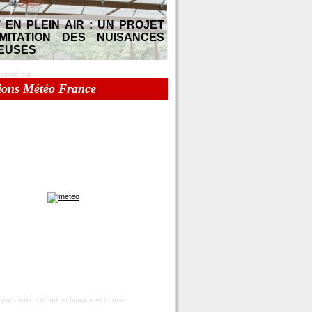
 EN PLEIN AIR : UN PROJET
MITATION DES NUISANCES
EUSES
senté par
ions Météo France
 par
météo
consult et
finance et bourse
.