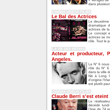
« Vertiges de
dans plusieurs
CINÉMA VIDÉOS FILMS
Le Bal des Actrices
Le deuxième 
dramatique d
actrices de l
Le concept es
actrices se me
rôle. Tout le p
LA VIE DES MÉDIAS
Acteur et producteur, 
Angeles.
Le N° 6 nous
rôle du N° 6
dans la ville
Né à Long I
d'origine l'I
est plutôt pauv
CINÉMA VIDÉOS FILMS
Claude Berri s’est eteint
Le réalisate
décédé lundi
l'âge de 74 an