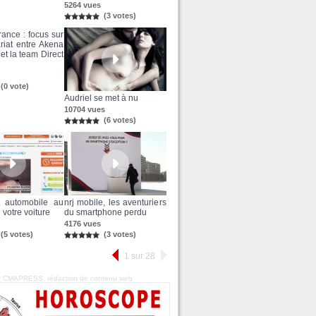
5264 vues
(3 votes)
rance : focus sur
ariat entre Akena
et la team Direct
(0 vote)
Audriel se met à nu
10704 vues
(6 votes)
t automobile au
nrj mobile, les aventuriers
 votre voiture
du smartphone perdu
4176 vues
(5 votes)
(3 votes)
1 sur 28
ar CMAPRESS,
rédaction de contenu web