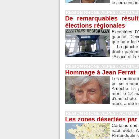
le sera encor
RÉGION RHÔNE-ALPES : ACTUAL
De remarquables résul
élections régionales
Exceptées l'
gauche. D'ex
que pour les
... La gauch
droite parlem
l'Alsace et la 
RÉGION RHÔNE-ALPES : ACTUAL
Hommage à Jean Ferrat
Les nombreux 
en se rendan
Ardèche. Ils
mort le 12 ma
d'une chute.
mars, a été i
RÉGION RHÔNE-ALPES : ACTUAL
Les zones désertées par 
Certains endr
haut débit. 
Rimandoule o