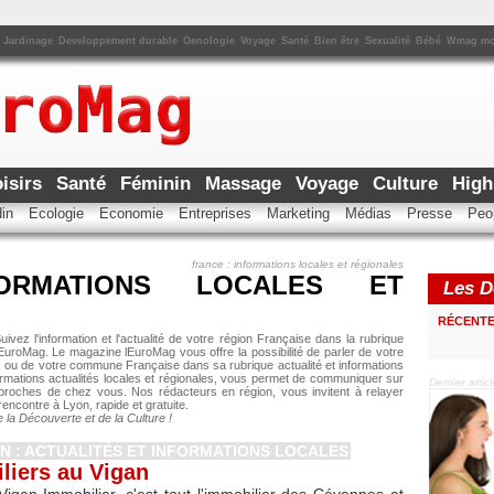
Jardinage
Developpement durable
Oenologie
Voyage
Santé
Bien être
Sexualité
Bébé
Wmag m
oisirs
Santé
Féminin
Massage
Voyage
Culture
High
din
Ecologie
Economie
Entreprises
Marketing
Médias
Presse
Peo
france : informations locales et régionales
ORMATIONS LOCALES ET
Les De
RÉCENT
ivez l'information et l'actualité de votre région Française dans la rubrique
EuroMag. Le magazine lEuroMag vous offre la possibilité de parler de votre
 ou de votre commune Française dans sa rubrique actualité et informations
ormations actualités locales et régionales, vous permet de communiquer sur
Dernier arti
, proches de chez vous. Nos rédacteurs en région, vous invitent à relayer
encontre à Lyon, rapide et gratuite.
e la Découverte et de la Culture !
 : ACTUALITÉS ET INFORMATIONS LOCALES
liers au Vigan