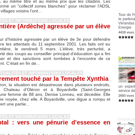
SL au même titre et au même prix que les citadins. Les
formé un "collectif zones blanches" pour réclamer l’ADSL
villages voisins l’ont...
Tour de F
le parten
ITÉS ET INFORMATIONS LOCALES
Vérandas 
tière (Ardèche) agressée par un élève
Energie
4418 vues
ur d’histoire agressée par un élève de 3e pour défendre
re les attentats du 11 septembre 2001. Les faits ont eu
ntière, le vendredi 5 mars. L’élève, très perturbé, a
té des coups au conseiller principal d’éducation qui a fini
iser et des sanctions sont tombées à l’encontre de ce
nt. C’était en fin de...
CTUALITÉS ET INFORMATIONS LOCALES
rement touché par la Tempête Xynthia
éron, la situation est désastreuse dans plusieurs endroits,
un exper
Chateau d'Oléron et à Boyardville (Saint-Georges
service de
 une femme de 88 ans, Denise Lonneu, est décédée. Elle
2693 vues
ée noyée, chez elle. A Boyardville, une digue a rompu et
ert une partie...
ITÉS ET INFORMATIONS LOCALES
Présenté p
otal : vers une pénurie d’essence en