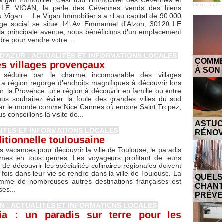
igan Immobilier, c'est tout l'immobilier des Cévennes et
Métier à déc
l. LE VIGAN, la perle des Cévennes vends des biens
 Vigan ... Le Vigan Immobilier s.a.r.l au capital de 90 000
ège social se situe 14 Av Emmanuel d'Alzon, 30120 LE
la principale avenue, nous bénéficions d'un emplacement
dre pour vendre votre...
D'AZUR : ACTUALITÉS ET INFORMATIONS LOCALES
COMME
es villages provençaux
À SON
s séduire par le charme incomparable des villages
a région regorge d’endroits magnifiques à découvrir lors
ur. la Provence, une région à découvrir en famille ou entre
ous souhaitez éviter la foule des grandes villes du sud
ar le monde comme Nice Cannes où encore Saint Tropez,
s conseillons la visite de...
ASTU
LITÉS ET INFORMATIONS LOCALES
RÉNOV
ditionnelle toulousaine
os vacances pour découvrir la ville de Toulouse, le paradis
mes en tous genres. Les voyageurs profitant de leurs
 de découvrir les spécialités culinaires régionales doivent
fois dans leur vie se rendre dans la ville de Toulouse. La
QUELS
comme de nombreuses autres destinations françaises est
CHAN
ses...
PRÉVE
 : ACTUALITÉS ET INFORMATIONS LOCALES
a : un paradis sur terre pour les