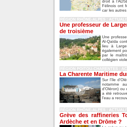
droit à l’AD
Félinois ont 
car les autres 
RÉGION RHÔNE-ALPES : ACTUAL
Une professeur de Largen
de troisième
Une professe
Al-Qaïda cont
lieu à Large
également por
par le maîtr
collégien viole
RÉGION POITOU-CHARENTES : A
La Charente Maritime du
Sur l'île d'Ol
notamme au 
d'Oléron) ou
a été retrouv
l'eau a recouv
RÉGION RHÔNE-ALPES : ACTUAL
Grève des raffineries T
Ardèche et en Drôme ?