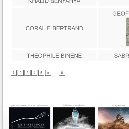
KHALID BENYAHYA
GEOF
CORALIE BERTRAND
THEOPHILE BINENE
SABR
1
2
3
4
5
»
...
8
gastronomie, vins et spiritueux
intérieur / extérieur
magazines