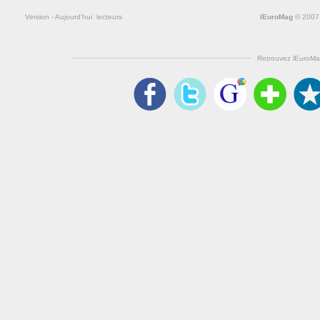
Version
- Aujourd'hui
lecteurs
lEuroMag
© 2007
Retrouvez lEuroMa