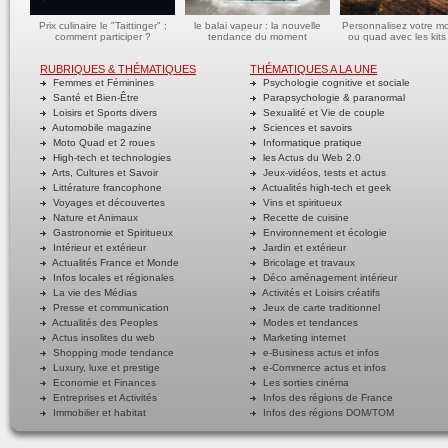
Prix culinaire le "Taittinger" :
le balai vapeur : la nouvelle
Personnalisez votre m
comment participer ?
tendance du moment
ou quad avec les kits
RUBRIQUES & THÉMATIQUES
THÉMATIQUES A LA UNE
Femmes et Féminines
Psychologie cognitive et sociale
Santé et Bien-Être
Parapsychologie & paranormal
Loisirs et Sports divers
Sexualité et Vie de couple
Automobile magazine
Sciences et savoirs
Moto Quad et 2 roues
Informatique pratique
High-tech et technologies
les Actus du Web 2.0
Arts, Cultures et Savoir
Jeux-vidéos, tests et actus
Littérature francophone
Actualités high-tech et geek
Voyages et découvertes
Vins et spiritueux
Nature et Animaux
Recette de cuisine
Gastronomie et Spiritueux
Environnement et écologie
Intérieur et extérieur
Jardin et extérieur
Actualités France et Monde
Bricolage et travaux
Infos locales et régionales
Déco aménagement intérieur
La vie des Médias
Activités et Loisirs créatifs
Presse et communication
Jeux de carte traditionnel
Actualités des Peoples
Modes et tendances
Actus insolites du web
Marketing internet
Shopping mode tendance
e-Business actus et infos
Luxury, luxe et prestige
e-Commerce actus et infos
Economie et Finances
Les sorties cinéma
Entreprises et Activités
Infos des régions de France
Immobilier et habitat
Infos des régions DOM/TOM