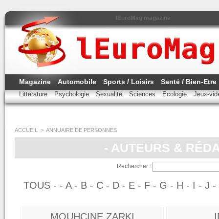
lEuroMag magazine
Magazine
Automobile
Sports / Loisirs
Santé / Bien-Etre
Littérature
Psychologie
Sexualité
Sciences
Ecologie
Jeux-vi
ACCUEIL
>
ANNUAIRE DE PERSONNES
- AUTEURS & RÉD
Rechercher :
TOUS
-
-
A
-
B
-
C
-
D
-
E
-
F
-
G
-
H
-
I
-
J
MOUHCINE ZARKI