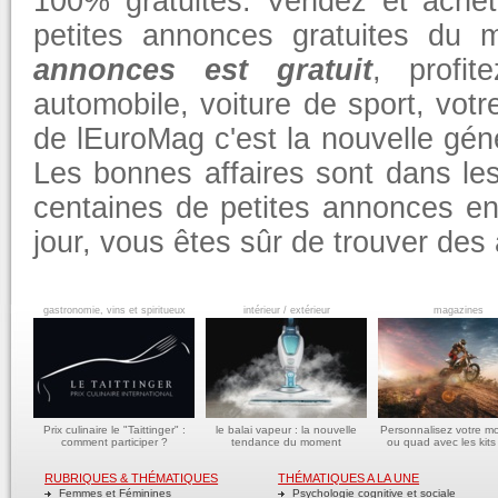
100% gratuites. Vendez et achet
petites annonces gratuites du
annonces est gratuit
, profi
automobile, voiture de sport, vot
de lEuroMag c'est la nouvelle géné
Les bonnes affaires sont dans l
centaines de petites annonces e
jour, vous êtes sûr de trouver de
gastronomie, vins et spiritueux
intérieur / extérieur
magazines
Prix culinaire le "Taittinger" :
le balai vapeur : la nouvelle
Personnalisez votre m
comment participer ?
tendance du moment
ou quad avec les kits
RUBRIQUES & THÉMATIQUES
THÉMATIQUES A LA UNE
Femmes et Féminines
Psychologie cognitive et sociale