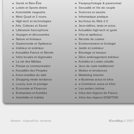
Santé et Bien-Être
Parapsychologie & paranormal
Loisirs et Sports divers
Sexualité et Vie de couple
Automobile magazine
Sciences et savoirs
Moto Quad et 2 roues
Informatique pratique
High-tech et technologies
les Actus du Web 2.0
Arts, Cultures et Savoir
Jeux-vidéos, tests et actus
Littérature francophone
Actualités high-tech et geek
Voyages et découvertes
Vins et spiritueux
Nature et Animaux
Recette de cuisine
Gastronomie et Spiritueux
Environnement et écologie
Intérieur et extérieur
Jardin et extérieur
Actualités France et Monde
Bricolage et travaux
Infos locales et régionales
Déco aménagement intérieur
La vie des Médias
Activités et Loisirs créatifs
Presse et communication
Jeux de carte traditionnel
Actualités des Peoples
Modes et tendances
Actus insolites du web
Marketing internet
Shopping mode tendance
e-Business actus et infos
Luxury, luxe et prestige
e-Commerce actus et infos
Economie et Finances
Les sorties cinéma
Entreprises et Activités
Infos des régions de France
Immobilier et habitat
Infos des régions DOM/TOM
Version
- Aujourd'hui
lecteurs
lEuroMag
© 2007