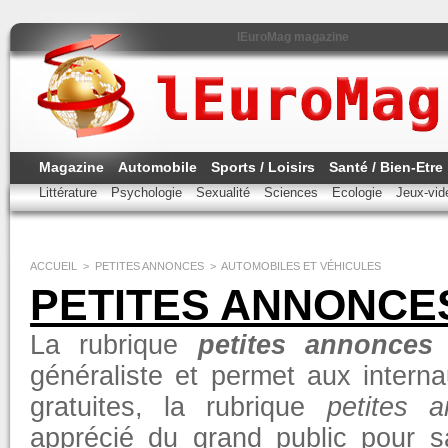
lEuroMag magazine
Magazine
Automobile
Sports / Loisirs
Santé / Bien-Etre
Littérature
Psychologie
Sexualité
Sciences
Ecologie
Jeux-vi
ACCUEIL
>
PETITES ANNONCES
>
AUTOMOBILES ET VÉHICULES
PETITES ANNONCE
La rubrique
petites annonces 
généraliste et permet aux intern
gratuites, la rubrique
petites a
apprécié du grand public pour s