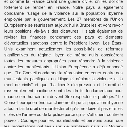
et comme la France craint une guerre civile, on les sollicite
fortement de rentrer en France. Notre pays a également
condamné l’usage de la violence sur la population libyenne
employée par le gouvernement. Les 27 membres de l’Union
Européenne se réunissent aujourd’hui à Bruxelles et vont revoir
leurs positions vis-à-vis des dictatures, il s'agit également de
réviser les finances concernant ces pays et d'émettre
d'éventuelles sanctions contre le Président libyen. Les États-
Unis examinent actuellement les possibilités de réformes
significatives du régime libyen de même qu'ils considèrent
toutes les mesures appropriées pour répondre à la violence
contre les manifestants. L’Union Européenne a déjà annoncé
que : "Le Conseil condamne la répression en cours contre des
manifestants pacifiques en
Libye
et déplore la violence et la
mort de civils" et que "La liberté d'expression et le droit de
rassemblement pacifique sont des droits fondamentaux pour
chaque être humain qui doivent être respectés et protégés." Le
Conseil européen énonce clairement que la population libyenne
a tout à fait le droit de manifester et qu’ils ne doivent pas être les
cibles de l'armée ou de la police parce qu'ils s'affichent contre le
pouvoir. Courage pour les manifestants et pensons aussi que
les protestations ont lieu dans de nombreux pays du Moyen-