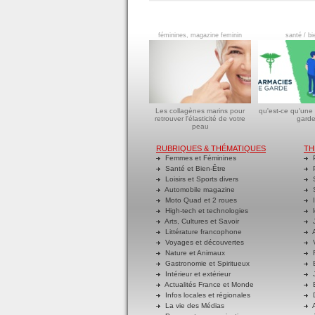
féminines, magazine feminin
santé / bi
Les collagènes marins pour
qu'est-ce qu'une
retrouver l'élasticité de votre
garde
peau
RUBRIQUES & THÉMATIQUES
TH
Femmes et Féminines
P
Santé et Bien-Être
P
Loisirs et Sports divers
S
Automobile magazine
S
Moto Quad et 2 roues
I
High-tech et technologies
l
Arts, Cultures et Savoir
J
Littérature francophone
A
Voyages et découvertes
V
Nature et Animaux
R
Gastronomie et Spiritueux
E
Intérieur et extérieur
J
Actualités France et Monde
B
Infos locales et régionales
D
La vie des Médias
A