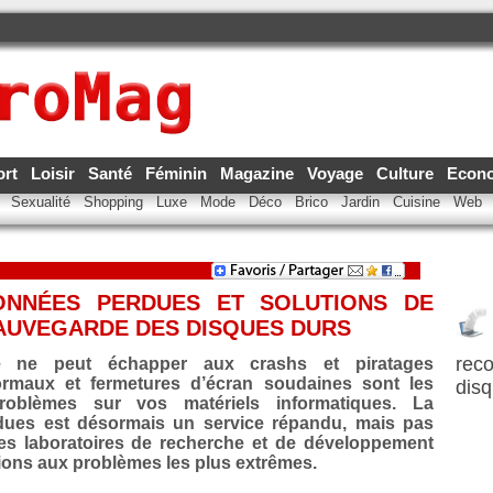
ort
Loisir
Santé
Féminin
Magazine
Voyage
Culture
Econ
e
Sexualité
Shopping
Luxe
Mode
Déco
Brico
Jardin
Cuisine
Web
ONNÉES PERDUES ET SOLUTIONS DE
AUVEGARDE DES DISQUES DURS
reco
ue ne peut échapper aux crashs et piratages
ormaux et fermetures d’écran soudaines sont les
disq
roblèmes sur vos matériels informatiques. La
dues est désormais un service répandu, mais pas
les laboratoires de recherche et de développement
ions aux problèmes les plus extrêmes.