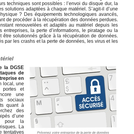
rs techniques sont possibles : l’envoi du disque dur, la
es solutions adaptées à chaque matériel. S’agit-il d’une
hysique ? Des équipements technologiques avancés,
ant de procéder à la récupération des données perdues.
nstant renouvelées et adaptés au matériel depuis les
entreprises, la perte d’informations, le piratage ou la
t être solutionnés grâce à la récupération de données.
 par les crashs et la perte de données, les virus et les
tériel
de la DGSE
ttaques de
treprise en
 local, une
 portes et
encore une
ts sociaux
ts quant à
erchez des
uipés d’une
te pour la
risques. La
 tentatives
Prévenez votre entreprise de la perte de données