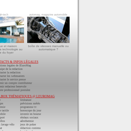
gh-tech
automag, magazine automobile
ue et maison
boîte de vitesses manuelle ou
a technologie au
automatique ?
e du foyer
TACTS & INFOS LÉGALES
tions legales de lEuroMag
uipe de la redaction
acter la redaction
acter les webmasters
acter le service presse
nir un compte contributeur
nir redacteur benevole
ste professionnel postulez
LBOX THÉMATIQUES @ LEUROMAG
e
littérature
ges
prévisions météo
ermie
programme tv
e tactile
horoscope du jour
obile
investir en bourse
port
réséaux sociaux
vélos
aérothermie
n lavage vélo
jeux de poker
at
rédaction contenu