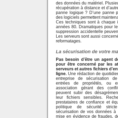
des données du matériel. Plusieu
récupération à distance et d’autr
panne logique ? D’une panne p
des logiciels permettent mainten
Ces techniques sont à chaque i
années 80. Dramatiques pour les 
suppression accidentelle peuven
Les serveurs sont aussi concernés
reformatages.
La sécurisation de votre ma
Pas besoin d’être un agent 
pour être concerné par les a
serveurs et autres fichiers d’en
ligne.
Une rédaction de quotidien
entreprise de sécurisation de
entrées de propriétés, ou 
association gérant des confli
peuvent subir des désagrémen
leur fichiers sensibles. Rech
prestataires de confiance et éq
politique de sécurité stric
sécurisation de vos données à 
mise en évidence de fraudes, de