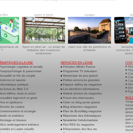
en-être
sports et loisirs
voyages
hi
 pharmacie de
Sport en plein air : un projet de
caen une ville de patrimoine et
domotiq
 ?
limitation des nuisances
d'histoire
connectée, l
lumineuses
servic
ÉMATIQUES A LA UNE
SERVICES EN LIGNE
CON
»
Men
sychologie cognitive et sociale
Prévision Météo France
»
l'Eq
arapsychologie & paranormal
Programme TV television
»
Cont
exualité et Vie de couple
Horoscope du jour gratuit
»
Cont
ciences et savoirs
Petites annonces gratuites
»
Cont
»
Obte
nformatique pratique
Espace vidéos du magazine
»
Deve
es Actus du Web 2.0
Les dernières informations
»
Pigi
eux-vidéos, tests et actus
Galerie photos du magazine
ROL
ctualités high-tech et geek
Forum des internautes
voyag
ins et spiritueux
Créer un blog perso gratuit
massa
ecette de cuisine
Blog rédaction magazine
geoth
nvironnement et écologie
Plan de lEuroMag magazine
tablett
ardin et extérieur
Répertoire des thématiques
autom
quad s
ricolage et travaux
Newsletter hebdomadaire
abris 
éco aménagement intérieur
Flux RSS du magazine
statio
ctivités et Loisirs créatifs
Présentation des flux rss
chocol