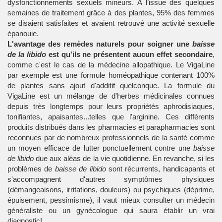
dysfonctionnements sexuels mineurs. A l’issue des quelques
semaines de traitement grâce à des plantes, 95% des femmes
se disaient satisfaites et avaient retrouvé une activité sexuelle
épanouie.
L'avantage des remèdes naturels pour soigner une
baisse
de la libido
est qu'ils ne présentent aucun effet secondaire
,
comme c'est le cas de la médecine allopathique. Le VigaLine
par exemple est une formule homéopathique contenant 100%
de plantes sans ajout d'additif quelconque. La formule du
VigaLine est un mélange de d'herbes médicinales connues
depuis très longtemps pour leurs propriétés aphrodisiaques,
tonifiantes, apaisantes...telles que l'arginine. Ces différents
produits distribués dans les pharmacies et parapharmacies sont
reconnues par de nombreux professionnels de la santé comme
un moyen efficace de lutter ponctuellement contre une
baisse
de libido
due aux aléas de la vie quotidienne. En revanche, si les
problèmes de
baisse de libido
sont récurrents, handicapants et
s'accompagnent d'autres symptômes physiques
(démangeaisons, irritations, douleurs) ou psychiques (déprime,
épuisement, pessimisme), il vaut mieux consulter un médecin
généraliste ou un gynécologue qui saura établir un vrai
diagnostic!