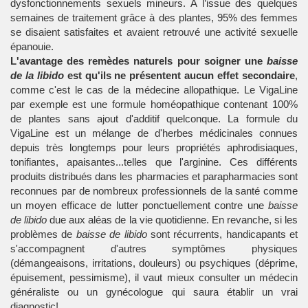
dysfonctionnements sexuels mineurs. A l’issue des quelques
semaines de traitement grâce à des plantes, 95% des femmes
se disaient satisfaites et avaient retrouvé une activité sexuelle
épanouie.
L'avantage des remèdes naturels pour soigner une
baisse
de la libido
est qu'ils ne présentent aucun effet secondaire
,
comme c'est le cas de la médecine allopathique. Le VigaLine
par exemple est une formule homéopathique contenant 100%
de plantes sans ajout d'additif quelconque. La formule du
VigaLine est un mélange de d'herbes médicinales connues
depuis très longtemps pour leurs propriétés aphrodisiaques,
tonifiantes, apaisantes...telles que l'arginine. Ces différents
produits distribués dans les pharmacies et parapharmacies sont
reconnues par de nombreux professionnels de la santé comme
un moyen efficace de lutter ponctuellement contre une
baisse
de libido
due aux aléas de la vie quotidienne. En revanche, si les
problèmes de
baisse de libido
sont récurrents, handicapants et
s'accompagnent d'autres symptômes physiques
(démangeaisons, irritations, douleurs) ou psychiques (déprime,
épuisement, pessimisme), il vaut mieux consulter un médecin
généraliste ou un gynécologue qui saura établir un vrai
diagnostic!