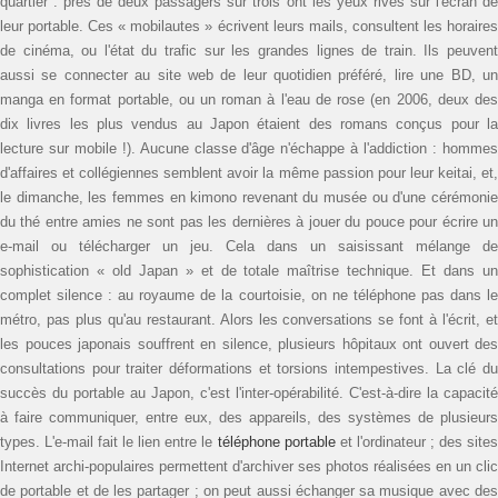
quartier : près de deux passagers sur trois ont les yeux rivés sur l'écran de
leur portable. Ces « mobilautes » écrivent leurs mails, consultent les horaires
de cinéma, ou l'état du trafic sur les grandes lignes de train. Ils peuvent
aussi se connecter au site web de leur quotidien préféré, lire une BD, un
manga en format portable, ou un roman à l'eau de rose (en 2006, deux des
dix livres les plus vendus au Japon étaient des romans conçus pour la
lecture sur mobile !). Aucune classe d'âge n'échappe à l'addiction : hommes
d'affaires et collégiennes semblent avoir la même passion pour leur keitai, et,
le dimanche, les femmes en kimono revenant du musée ou d'une cérémonie
du thé entre amies ne sont pas les dernières à jouer du pouce pour écrire un
e-mail ou télécharger un jeu. Cela dans un saisissant mélange de
sophistication « old Japan » et de totale maîtrise technique. Et dans un
complet silence : au royaume de la courtoisie, on ne téléphone pas dans le
métro, pas plus qu'au restaurant. Alors les conversations se font à l'écrit, et
les pouces japonais souffrent en silence, plusieurs hôpitaux ont ouvert des
consultations pour traiter déformations et torsions intempestives. La clé du
succès du portable au Japon, c'est l'inter-opérabilité. C'est-à-dire la capacité
à faire communiquer, entre eux, des appareils, des systèmes de plusieurs
types. L'e-mail fait le lien entre le
téléphone portable
et l'ordinateur ; des site
Internet archi-populaires permettent d'archiver ses photos réalisées en un clic
de portable et de les partager ; on peut aussi échanger sa musique avec des