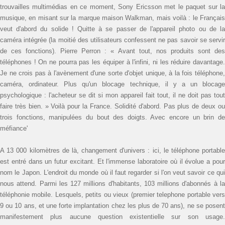
trouvailles multimédias en ce moment, Sony Ericsson met le paquet sur la
musique, en misant sur la marque maison Walkman, mais voilà : le Français
veut d'abord du solide ! Quitte à se passer de l'appareil photo ou de la
caméra intégrée (la moitié des utilisateurs confessent ne pas savoir se servir
de ces fonctions). Pierre Perron : « Avant tout, nos produits sont des
téléphones ! On ne pourra pas les équiper à l'infini, ni les réduire davantage.
Je ne crois pas à l'avènement d'une sorte d'objet unique, à la fois téléphone,
caméra, ordinateur. Plus qu'un blocage technique, il y a un blocage
psychologique : l'acheteur se dit si mon appareil fait tout, il ne doit pas tout
faire très bien. » Voilà pour la France. Solidité d'abord. Pas plus de deux ou
trois fonctions, manipulées du bout des doigts. Avec encore un brin de
méfiance'
A 13 000 kilomètres de là, changement d'univers : ici, le téléphone portable
est entré dans un futur excitant. Et l'immense laboratoire où il évolue a pour
nom le Japon. L'endroit du monde où il faut regarder si l'on veut savoir ce qui
nous attend. Parmi les 127 millions d'habitants, 103 millions d'abonnés à la
téléphonie mobile. Lesquels, petits ou vieux (premier telephone portable vers
9 ou 10 ans, et une forte implantation chez les plus de 70 ans), ne se posent
manifestement plus aucune question existentielle sur son usage.