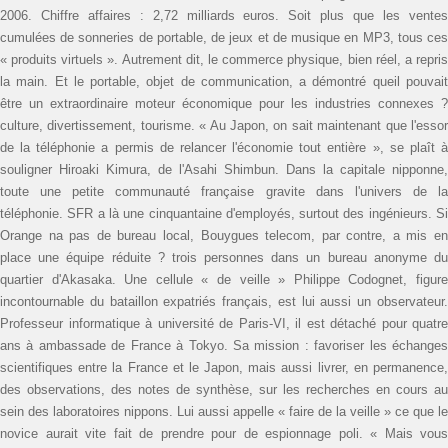
2006. Chiffre affaires : 2,72 milliards euros. Soit plus que les ventes
cumulées de sonneries de portable, de jeux et de musique en MP3, tous ces
« produits virtuels ». Autrement dit, le commerce physique, bien réel, a repris
la main. Et le portable, objet de communication, a démontré queil pouvait
être un extra­ordinaire moteur économique pour les industries connexes ?
culture, divertissement, tourisme. « Au Japon, on sait maintenant que l'essor
de la téléphonie a permis de relancer l'économie tout entière », se plaît à
souligner Hiroaki Kimura, de l'Asahi Shimbun. Dans la capitale nipponne,
toute une petite communauté française gravite dans l'univers de la
téléphonie. SFR a là une cinquantaine d'employés, surtout des ingénieurs. Si
Orange na pas de bureau local, Bouygues telecom, par contre, a mis en
place une équipe réduite ? trois personnes dans un bureau anonyme du
quartier d'Akasaka. Une cellule « de veille » Philippe Codognet, figure
incontournable du bataillon expatriés français, est lui aussi un observateur.
Professeur informatique à université de Paris-VI, il est détaché pour quatre
ans à ambassade de France à Tokyo. Sa mission : favoriser les échanges
scientifiques entre la France et le Japon, mais aussi livrer, en permanence,
des observations, des notes de synthèse, sur les recherches en cours au
sein des laboratoires nippons. Lui aussi appelle « faire de la veille » ce que le
novice aurait vite fait de prendre pour de espionnage poli. « Mais vous