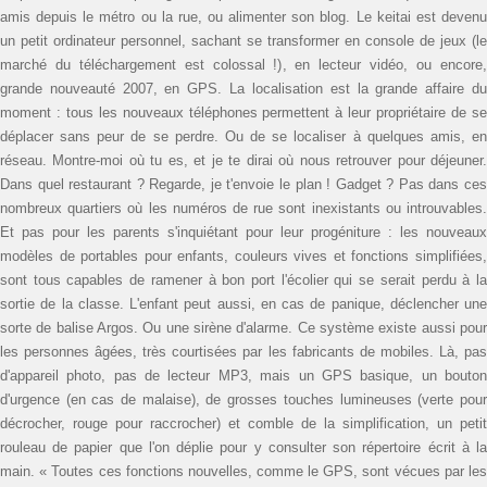
amis depuis le métro ou la rue, ou alimenter son blog. Le keitai est devenu
un petit ordinateur personnel, sachant se transformer en console de jeux (le
marché du téléchargement est colossal !), en lecteur vidéo, ou encore,
grande nouveauté 2007, en GPS. La localisation est la grande affaire du
moment : tous les nouveaux téléphones permettent à leur propriétaire de se
déplacer sans peur de se perdre. Ou de se localiser à quelques amis, en
réseau. Montre-moi où tu es, et je te dirai où nous retrouver pour déjeuner.
Dans quel restaurant ? Regarde, je t'envoie le plan ! Gadget ? Pas dans ces
nombreux quartiers où les numéros de rue sont inexistants ou introuvables.
Et pas pour les parents s'inquiétant pour leur progéniture : les nouveaux
modèles de portables pour enfants, couleurs vives et fonctions simplifiées,
sont tous capables de ramener à bon port l'écolier qui se serait perdu à la
sortie de la classe. L'enfant peut aussi, en cas de panique, déclencher une
sorte de balise Argos. Ou une sirène d'alarme. Ce système existe aussi pour
les personnes âgées, très courtisées par les fabricants de mobiles. Là, pas
d'appareil photo, pas de lecteur MP3, mais un GPS basique, un bouton
d'urgence (en cas de malaise), de grosses touches lumineuses (verte pour
décrocher, rouge pour raccrocher) et comble de la simplification, un petit
rouleau de papier que l'on déplie pour y consulter son répertoire écrit à la
main. « Toutes ces fonctions nouvelles, comme le GPS, sont vécues par les