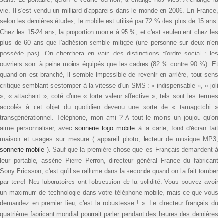
vie. Il s'est vendu un milliard d'appareils dans le monde en 2006. En France,
selon les dernières études, le mobile est utilisé par 72 % des plus de 15 ans.
Chez les 15-24 ans, la proportion monte à 95 %, et c'est seulement chez les
plus de 60 ans que l'adhésion semble mitigée (une personne sur deux n'en
possède pas). On cherchera en vain des distinctions d'ordre social : les
ouvriers sont à peine moins équipés que les cadres (82 % contre 90 %). Et
quand on est branché, il semble impossible de revenir en arrière, tout sens
critique semblant s'estomper à la vitesse d'un SMS : « indispensable », « joli
», « attachant », doté d'une « forte valeur affective », tels sont les termes
accolés à cet objet du quotidien devenu une sorte de « tamagotchi »
transgénérationnel. Téléphone, mon ami ? A tout le moins un joujou qu'on
aime personnaliser, avec
sonnerie logo mobile
à la carte, fond d'écran fai
maison et usages sur mesure ( appareil photo, lecteur de musique MP3,
sonnerie mobile
). Sauf que la première chose que les Français demandent à
leur portable, assène Pierre Perron, directeur général France du fabricant
Sony Ericsson, c'est qu'il se rallume dans la seconde quand on l'a fait tomber
par terre! Nos laboratoires ont l'obsession de la solidité. Vous pouvez avoir
un maximum de technologie dans votre téléphone mobile, mais ce que vous
demandez en premier lieu, c'est la robustesse ! ». Le directeur français du
quatrième fabricant mondial pourrait parler pendant des heures des dernières