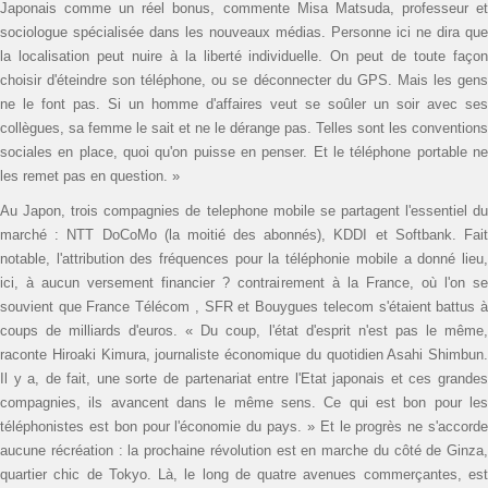
Japonais comme un réel bonus, commente Misa Matsuda, professeur et
sociologue spécialisée dans les nouveaux médias. Personne ici ne dira que
la localisation peut nuire à la liberté individuelle. On peut de toute façon
choisir d'éteindre son téléphone, ou se déconnecter du GPS. Mais les gens
ne le font pas. Si un homme d'affaires veut se soûler un soir avec ses
collègues, sa femme le sait et ne le dérange pas. Telles sont les conventions
sociales en place, quoi qu'on puisse en penser. Et le téléphone portable ne
les remet pas en question. »
Au Japon, trois compagnies de telephone mobile se partagent l'essentiel du
marché : NTT DoCoMo (la moitié des abonnés), KDDI et Softbank. Fait
notable, l'attribution des fréquences pour la téléphonie mobile a donné lieu,
ici, à aucun versement financier ? contrairement à la France, où l'on se
souvient que France Télécom , SFR et Bouygues telecom s'étaient battus à
coups de milliards d'euros. « Du coup, l'état d'esprit n'est pas le même,
raconte Hiroaki Kimura, journaliste économique du quotidien Asahi Shimbun.
Il y a, de fait, une sorte de partenariat entre l'Etat japonais et ces grandes
compagnies, ils avancent dans le même sens. Ce qui est bon pour les
téléphonistes est bon pour l'économie du pays. » Et le progrès ne s'accorde
aucune récréation : la prochaine révolution est en marche du côté de Ginza,
quartier chic de Tokyo. Là, le long de quatre avenues commerçantes, est