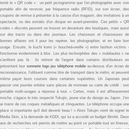
testé le « QR code » : un petit pictogramme que l'on photographie avec son
portable afin de recevoir, par fréquence radio (RFID), sur son écran, des
coupons de remise à présenter à la caisse d'un magasin, des invitations à un
spectacle, ou des extraits d'un disque en avant-première. Ces petits « QR
codes » discrets peuvent se trouver en devanture des boutiques, mais aussi
sur des tracts ou dans des journaux. Les chasseurs et chasseuses de
bonnes affaires ont il pour les repérer, les photographier, et en faire bon
usage. Ensuite, le kuchi komi (« boucheà-oreille ») entre fashion victims ­
fonctionne évidemment à bloc. Les plus technophiles des « mobilautes » ne
s'arrêtent pas là : ils re­tirent de l'argent dans certains ­dis­tributeurs en
présentant leur
sonnerie logo jeu téléphone mobile
au-dessus d'un écran d
reconnaissance, l'utilisent comme titre de transport dans le métro, et peuvent
même payer leurs courses dans certaines supérettes. Un Japonais peut
passer une journée entière sans pièces de monnaie ou carte de crédit : son
portable multi-usages a réponse à tout. « Certes, mais il est affreusement
moche, s'agace le très respecté Tokujin, jeune star du design au Japon. J'en
ai marre de ces coques métalliques et clinquantes. Le téléphone occupe une
place si importante qu'il doit devenir beau ! » Alors Tokujin vient de signer le
Media Skin, à la demande de KDDI, qui lui a accordé un budget illimité. Deux
ans de recherches ont permis de mettre au point ce portable tout en finesse,