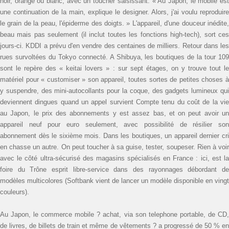
noir, orange ou blanc, avec un toucher saisissant. « Au Japon, le mobile est
une continuation de la main, explique le designer. Alors, j'ai voulu reproduire
le grain de la peau, l'épiderme des doigts. » L'appareil, d'une douceur inédite,
beau mais pas seulement (il inclut toutes les fonctions high-tech), sort ces
jours-ci. KDDI a prévu d'en vendre des centaines de milliers. Retour dans les
rues survoltées du Tokyo connecté. A Shibuya, les boutiques de la tour 109
sont le repère des « keitai lovers » : sur sept étages, on y trouve tout le
matériel pour « customiser » son appareil, toutes sortes de petites choses à
y suspendre, des mini-autocollants pour la coque, des gadgets lumineux qui
deviennent dingues quand un appel survient Compte tenu du coût de la vie
au Japon, le prix des abonnements y est assez bas, et on peut avoir un
appareil neuf pour euro seulement, avec possibilité de résilier son
abonnement dès le sixième mois. Dans les boutiques, un appareil dernier cri
en chasse un autre. On peut toucher à sa guise, tester, soupeser. Rien à voir
avec le côté ultra-sécurisé des magasins spécialisés en France : ici, est la
foire du Trône esprit libre-service dans des rayonnages débordant de
modèles multicolores (Softbank vient de lancer un modèle disponible en vingt
couleurs).
Au Japon, le commerce mobile ? achat, via son telephone portable, de CD,
de livres, de billets de train et même de vêtements ? a progressé de 50 % en