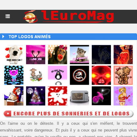
On l'aime ou on le déteste. Il y a ceux qui s'en méfient, le trouvent
envahissant, voire dangereux. Et puis il y a ceux qui ne peuvent plus vivre
sans. Le portable, qu'on le veuille ou non, a changé nos vies. A changé la