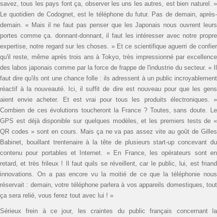
savez, tous les pays font ça, observer les uns les autres, est bien naturel. »
Le quotidien de Codognet, est le téléphone du futur. Pas de demain, après-
demain. « Mais il ne faut pas penser que les Japonais nous ouvrent leurs
portes comme ça. donnant-donnant, il faut les intéresser avec notre propre
expertise, notre regard sur les choses. » Et ce scientifique aguerri de confier
qu'il reste, même après trois ans à Tokyo, très impressionné par excellence
des labos japonais comme par la force de frappe de l'industrie du secteur. « Il
faut dire qu'ils ont une chance folle : ils adressent à un public incroyablement
réactif à la nouveauté. Ici, il suffit de dire est nouveau pour que les gens
aient envie acheter. Et est vrai pour tous les produits électroniques. »
Combien de ces évolutions toucheront la France ? Toutes, sans doute. Le
GPS est déjà disponible sur quelques modèles, et les premiers tests de «
QR codes » sont en cours. Mais ça ne va pas assez vite au goût de Gilles
Babinet, bouillant trentenaire à la tête de plusieurs start-up concevant du
contenu pour portables et Internet. « En France, les opérateurs sont en
retard, et très frileux ! Il faut quils se réveillent, car le public, lui, est friand
innovations. On a pas encore vu la moitié de ce que la téléphonie nous
réservait : demain, votre téléphone parlera à vos appareils ­domestiques, tout
ça sera relié, vous ferez tout avec lui ! »
Sérieux frein à ce jour, les craintes du public français concernant la