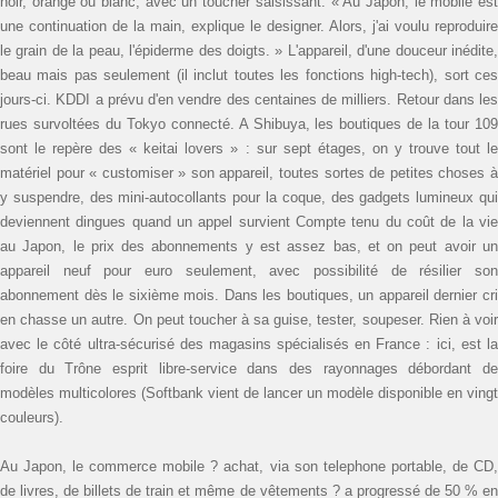
noir, orange ou blanc, avec un toucher saisissant. « Au Japon, le mobile est
une continuation de la main, explique le designer. Alors, j'ai voulu reproduire
le grain de la peau, l'épiderme des doigts. » L'appareil, d'une douceur inédite,
beau mais pas seulement (il inclut toutes les fonctions high-tech), sort ces
jours-ci. KDDI a prévu d'en vendre des centaines de milliers. Retour dans les
rues survoltées du Tokyo connecté. A Shibuya, les boutiques de la tour 109
sont le repère des « keitai lovers » : sur sept étages, on y trouve tout le
matériel pour « customiser » son appareil, toutes sortes de petites choses à
y suspendre, des mini-autocollants pour la coque, des gadgets lumineux qui
deviennent dingues quand un appel survient Compte tenu du coût de la vie
au Japon, le prix des abonnements y est assez bas, et on peut avoir un
appareil neuf pour euro seulement, avec possibilité de résilier son
abonnement dès le sixième mois. Dans les boutiques, un appareil dernier cri
en chasse un autre. On peut toucher à sa guise, tester, soupeser. Rien à voir
avec le côté ultra-sécurisé des magasins spécialisés en France : ici, est la
foire du Trône esprit libre-service dans des rayonnages débordant de
modèles multicolores (Softbank vient de lancer un modèle disponible en vingt
couleurs).
Au Japon, le commerce mobile ? achat, via son telephone portable, de CD,
de livres, de billets de train et même de vêtements ? a progressé de 50 % en