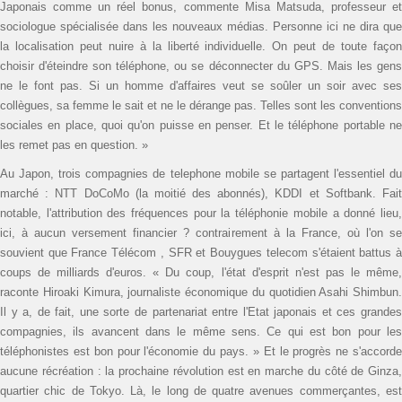
Japonais comme un réel bonus, commente Misa Matsuda, professeur et
sociologue spécialisée dans les nouveaux médias. Personne ici ne dira que
la localisation peut nuire à la liberté individuelle. On peut de toute façon
choisir d'éteindre son téléphone, ou se déconnecter du GPS. Mais les gens
ne le font pas. Si un homme d'affaires veut se soûler un soir avec ses
collègues, sa femme le sait et ne le dérange pas. Telles sont les conventions
sociales en place, quoi qu'on puisse en penser. Et le téléphone portable ne
les remet pas en question. »
Au Japon, trois compagnies de telephone mobile se partagent l'essentiel du
marché : NTT DoCoMo (la moitié des abonnés), KDDI et Softbank. Fait
notable, l'attribution des fréquences pour la téléphonie mobile a donné lieu,
ici, à aucun versement financier ? contrairement à la France, où l'on se
souvient que France Télécom , SFR et Bouygues telecom s'étaient battus à
coups de milliards d'euros. « Du coup, l'état d'esprit n'est pas le même,
raconte Hiroaki Kimura, journaliste économique du quotidien Asahi Shimbun.
Il y a, de fait, une sorte de partenariat entre l'Etat japonais et ces grandes
compagnies, ils avancent dans le même sens. Ce qui est bon pour les
téléphonistes est bon pour l'économie du pays. » Et le progrès ne s'accorde
aucune récréation : la prochaine révolution est en marche du côté de Ginza,
quartier chic de Tokyo. Là, le long de quatre avenues commerçantes, est