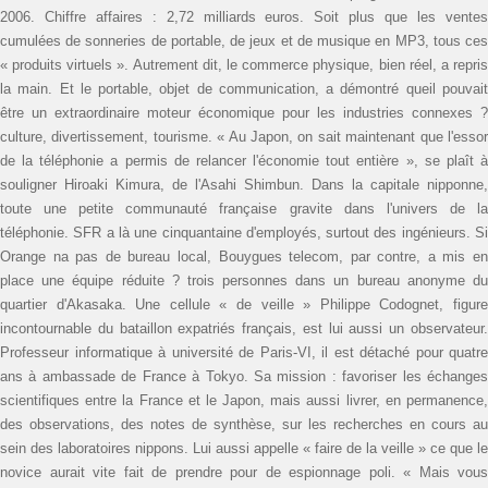
2006. Chiffre affaires : 2,72 milliards euros. Soit plus que les ventes
cumulées de sonneries de portable, de jeux et de musique en MP3, tous ces
« produits virtuels ». Autrement dit, le commerce physique, bien réel, a repris
la main. Et le portable, objet de communication, a démontré queil pouvait
être un extra­ordinaire moteur économique pour les industries connexes ?
culture, divertissement, tourisme. « Au Japon, on sait maintenant que l'essor
de la téléphonie a permis de relancer l'économie tout entière », se plaît à
souligner Hiroaki Kimura, de l'Asahi Shimbun. Dans la capitale nipponne,
toute une petite communauté française gravite dans l'univers de la
téléphonie. SFR a là une cinquantaine d'employés, surtout des ingénieurs. Si
Orange na pas de bureau local, Bouygues telecom, par contre, a mis en
place une équipe réduite ? trois personnes dans un bureau anonyme du
quartier d'Akasaka. Une cellule « de veille » Philippe Codognet, figure
incontournable du bataillon expatriés français, est lui aussi un observateur.
Professeur informatique à université de Paris-VI, il est détaché pour quatre
ans à ambassade de France à Tokyo. Sa mission : favoriser les échanges
scientifiques entre la France et le Japon, mais aussi livrer, en permanence,
des observations, des notes de synthèse, sur les recherches en cours au
sein des laboratoires nippons. Lui aussi appelle « faire de la veille » ce que le
novice aurait vite fait de prendre pour de espionnage poli. « Mais vous