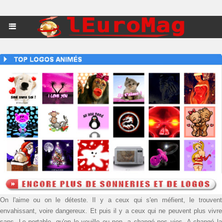
On l'aime ou on le déteste. Il y a ceux qui s'en méfient, le trouvent
envahissant, voire dangereux. Et puis il y a ceux qui ne peuvent plus vivre
sans. Le portable, qu'on le veuille ou non, a changé nos vies. A changé la