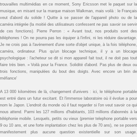
trouvailles multimédias en ce moment, Sony Ericsson met le paquet sur la
musique, en misant sur la marque maison Walkman, mais voilà : le Français
veut d'abord du solide ! Quitte à se passer de l'appareil photo ou de la
caméra intégrée (la moitié des utilisateurs confessent ne pas savoir se servir
de ces fonctions). Pierre Perron : « Avant tout, nos produits sont des
téléphones ! On ne pourra pas les équiper à l'infini, ni les réduire davantage.
Je ne crois pas à l'avènement d'une sorte d'objet unique, à la fois téléphone,
caméra, ordinateur. Plus qu'un blocage technique, il y a un blocage
psychologique : l'acheteur se dit si mon appareil fait tout, il ne doit pas tout
faire très bien. » Voilà pour la France. Solidité d'abord. Pas plus de deux ou
trois fonctions, manipulées du bout des doigts. Avec encore un brin de
méfiance'
A 13 000 kilomètres de là, changement d'univers : ici, le téléphone portable
est entré dans un futur excitant. Et l'immense laboratoire où il évolue a pour
nom le Japon. L'endroit du monde où il faut regarder si l'on veut savoir ce qui
nous attend. Parmi les 127 millions d'habitants, 103 millions d'abonnés à la
téléphonie mobile. Lesquels, petits ou vieux (premier telephone portable vers
9 ou 10 ans, et une forte implantation chez les plus de 70 ans), ne se posent
manifestement plus aucune question existentielle sur son usage.