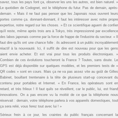
savez, tous les pays font ça, observer les uns les autres, est bien naturel. »
Le quotidien de Codognet, est le téléphone du futur. Pas de demain, après-
demain. « Mais il ne faut pas penser que les Japonais nous ouvrent leurs
portes comme ça. donnant-donnant, il faut les intéresser avec notre propre
expertise, notre regard sur les choses. » Et ce scientifique aguerri de confier
qu'il reste, même après trois ans à Tokyo, très impressionné par excellence
des labos japonais comme par la force de frappe de l'industrie du secteur. « Il
faut dire qu'ils ont une chance folle : ils adressent à un public incroyablement
réactif à la nouveauté. Ici, il suffit de dire est nouveau pour que les gens
aient envie acheter. Et est vrai pour tous les produits électroniques. »
Combien de ces évolutions toucheront la France ? Toutes, sans doute. Le
GPS est déjà disponible sur quelques modèles, et les premiers tests de «
QR codes » sont en cours. Mais ça ne va pas assez vite au goût de Gilles
Babinet, bouillant trentenaire à la tête de plusieurs start-up concevant du
contenu pour portables et Internet. « En France, les opérateurs sont en
retard, et très frileux ! Il faut quils se réveillent, car le public, lui, est friand
innovations. On a pas encore vu la moitié de ce que la téléphonie nous
réservait : demain, votre téléphone parlera à vos appareils ­domestiques, tout
ça sera relié, vous ferez tout avec lui ! »
Sérieux frein à ce jour, les craintes du public français concernant la