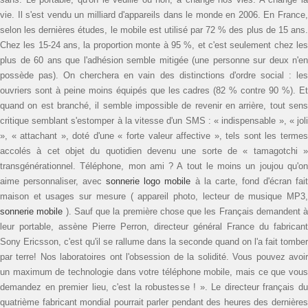
vie. Il s'est vendu un milliard d'appareils dans le monde en 2006. En France,
selon les dernières études, le mobile est utilisé par 72 % des plus de 15 ans.
Chez les 15-24 ans, la proportion monte à 95 %, et c'est seulement chez les
plus de 60 ans que l'adhésion semble mitigée (une personne sur deux n'en
possède pas). On cherchera en vain des distinctions d'ordre social : les
ouvriers sont à peine moins équipés que les cadres (82 % contre 90 %). Et
quand on est branché, il semble impossible de revenir en arrière, tout sens
critique semblant s'estomper à la vitesse d'un SMS : « indispensable », « joli
», « attachant », doté d'une « forte valeur affective », tels sont les termes
accolés à cet objet du quotidien devenu une sorte de « tamagotchi »
transgénérationnel. Téléphone, mon ami ? A tout le moins un joujou qu'on
aime personnaliser, avec
sonnerie logo mobile
à la carte, fond d'écran fai
maison et usages sur mesure ( appareil photo, lecteur de musique MP3,
sonnerie mobile
). Sauf que la première chose que les Français demandent à
leur portable, assène Pierre Perron, directeur général France du fabricant
Sony Ericsson, c'est qu'il se rallume dans la seconde quand on l'a fait tomber
par terre! Nos laboratoires ont l'obsession de la solidité. Vous pouvez avoir
un maximum de technologie dans votre téléphone mobile, mais ce que vous
demandez en premier lieu, c'est la robustesse ! ». Le directeur français du
quatrième fabricant mondial pourrait parler pendant des heures des dernières