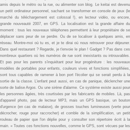
amis depuis le métro ou la rue, ou alimenter son blog. Le keitai est devenu
un petit ordinateur personnel, sachant se transformer en console de jeux (le
marché du téléchargement est colossal !), en lecteur vidéo, ou encore,
grande nouveauté 2007, en GPS. La localisation est la grande affaire du
moment : tous les nouveaux téléphones permettent à leur propriétaire de se
déplacer sans peur de se perdre. Ou de se localiser à quelques amis, en
réseau. Montre-moi où tu es, et je te dirai où nous retrouver pour déjeuner.
Dans quel restaurant ? Regarde, je t'envoie le plan ! Gadget ? Pas dans ces
nombreux quartiers où les numéros de rue sont inexistants ou introuvables.
Et pas pour les parents s'inquiétant pour leur progéniture : les nouveaux
modèles de portables pour enfants, couleurs vives et fonctions simplifiées,
sont tous capables de ramener à bon port l'écolier qui se serait perdu à la
sortie de la classe. L'enfant peut aussi, en cas de panique, déclencher une
sorte de balise Argos. Ou une sirène d'alarme. Ce système existe aussi pour
les personnes âgées, très courtisées par les fabricants de mobiles. Là, pas
d'appareil photo, pas de lecteur MP3, mais un GPS basique, un bouton
d'urgence (en cas de malaise), de grosses touches lumineuses (verte pour
décrocher, rouge pour raccrocher) et comble de la simplification, un petit
rouleau de papier que l'on déplie pour y consulter son répertoire écrit à la
main. « Toutes ces fonctions nouvelles, comme le GPS, sont vécues par les