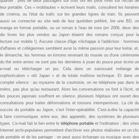
quartier : près de deux passagers sur trois ont les yeux rivés sur l'écran de
leur portable. Ces « mobilautes » écrivent leurs mails, consultent les horaires
de cinéma, ou l'état du trafic sur les grandes lignes de train. Ils peuvent
aussi se connecter au site web de leur quotidien préféré, lire une BD, un
manga en format portable, ou un roman à l'eau de rose (en 2006, deux des
dix livres les plus vendus au Japon étaient des romans conçus pour la
lecture sur mobile !). Aucune classe d'âge n'échappe à l'addiction : hommes
d'affaires et collégiennes semblent avoir la même passion pour leur keitai, et,
le dimanche, les femmes en kimono revenant du musée ou d'une cérémonie
du thé entre amies ne sont pas les dernières à jouer du pouce pour écrire un
e-mail ou télécharger un jeu. Cela dans un saisissant mélange de
sophistication « old Japan » et de totale maîtrise technique. Et dans un
complet silence : au royaume de la courtoisie, on ne téléphone pas dans le
métro, pas plus qu'au restaurant. Alors les conversations se font à l'écrit, et
les pouces japonais souffrent en silence, plusieurs hôpitaux ont ouvert des
consultations pour traiter déformations et torsions intempestives. La clé du
succès du portable au Japon, c'est l'inter-opérabilité. C'est-à-dire la capacité
à faire communiquer, entre eux, des appareils, des systèmes de plusieurs
types. L'e-mail fait le lien entre le
téléphone portable
et l'ordinateur ; des site
Internet archi-populaires permettent d'archiver ses photos réalisées en un clic
de portable et de les partager ; on peut aussi échanger sa musique avec des