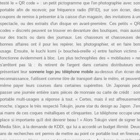
testé le « QR code » : un petit pictogramme que l'on photographie avec son
portable afin de recevoir, par fréquence radio (RFID), sur son écran, des
coupons de remise à présenter à la caisse d'un magasin, des invitations à un
spectacle, ou des extraits d'un disque en avant-première. Ces petits « QR
codes » discrets peuvent se trouver en devanture des boutiques, mais aussi
sur des tracts ou dans des journaux. Les chasseurs et chasseuses de
bonnes affaires ont il pour les repérer, les photographier, et en faire bon
usage. Ensuite, le kuchi komi (« boucheà-oreille ») entre fashion victims ­
fonctionne évidemment à bloc. Les plus technophiles des « mobilautes » ne
s'arrêtent pas là : ils re­tirent de l'argent dans certains ­dis­tributeurs en
présentant leur
sonnerie logo jeu téléphone mobile
au-dessus d'un écran d
reconnaissance, l'utilisent comme titre de transport dans le métro, et peuvent
même payer leurs courses dans certaines supérettes. Un Japonais peut
passer une journée entière sans pièces de monnaie ou carte de crédit : son
portable multi-usages a réponse à tout. « Certes, mais il est affreusement
moche, s'agace le très respecté Tokujin, jeune star du design au Japon. J'en
ai marre de ces coques métalliques et clinquantes. Le téléphone occupe une
place si importante qu'il doit devenir beau ! » Alors Tokujin vient de signer le
Media Skin, à la demande de KDDI, qui lui a accordé un budget illimité. Deux
ans de recherches ont permis de mettre au point ce portable tout en finesse,