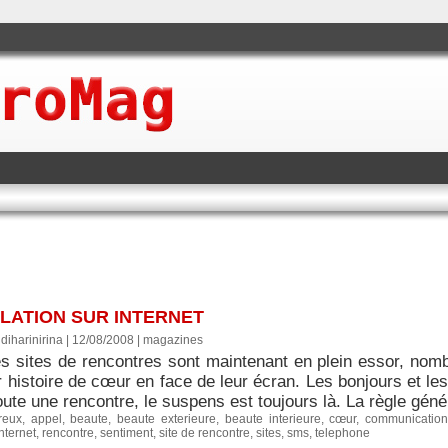
LATION SUR INTERNET
diharinirina | 12/08/2008
|
magazines
 sites de rencontres sont maintenant en plein essor, nomb
r histoire de cœur en face de leur écran. Les bonjours et les
oute une rencontre, le suspens est toujours là. La règle géné
reux
,
appel
,
beaute
,
beaute exterieure
,
beaute interieure
,
cœur
,
communicatio
internet
,
rencontre
,
sentiment
,
site de rencontre
,
sites
,
sms
,
telephone