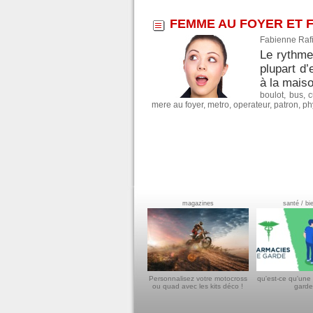
FEMME AU FOYER ET F
Fabienne Rafi
Le rythme 
plupart d’
à la maiso
boulot
,
bus
,
c
mere au foyer
,
metro
,
operateur
,
patron
,
ph
magazines
santé / bi
Personnalisez votre motocross
qu'est-ce qu'une
ou quad avec les kits déco !
garde