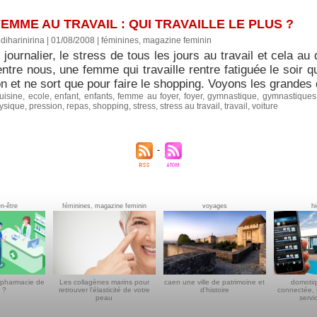
EMME AU TRAVAIL : QUI TRAVAILLE LE PLUS ?
diharinirina | 01/08/2008
|
féminines, magazine feminin
journalier, le stress de tous les jours au travail et cela au 
entre nous, une femme qui travaille rentre fatiguée le soir 
n et ne sort que pour faire le shopping. Voyons les grandes d
uisine
,
ecole
,
enfant
,
enfants
,
femme au foyer
,
foyer
,
gymnastique
,
gymnastiques
ysique
,
pression
,
repas
,
shopping
,
stress
,
stress au travail
,
travail
,
voiture
en-être
féminines, magazine feminin
voyages
h
 pharmacie de
Les collagènes marins pour
caen une ville de patrimoine et
domotiq
 ?
retrouver l'élasticité de votre
d'histoire
connectée, 
peau
servi