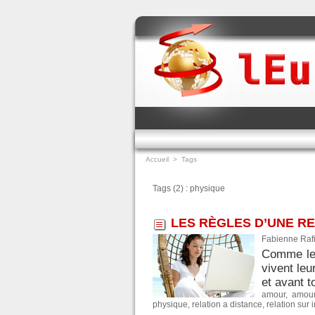
Accueil
>
Tags
Tags (2) : physique
LES RÈGLES D’UNE RE
Fabienne Rafi
Comme les
vivent leu
et avant t
amour
,
amou
physique
,
relation a distance
,
relation sur 