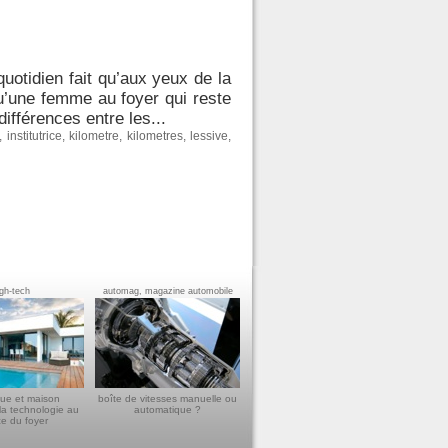
quotidien fait qu’aux yeux de la
qu’une femme au foyer qui reste
ifférences entre les...
,
institutrice
,
kilometre
,
kilometres
,
lessive
,
igh-tech
automag, magazine automobile
ue et maison
boîte de vitesses manuelle ou
la technologie au
automatique ?
ce du foyer