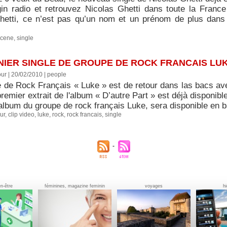
gin radio et retrouvez Nicolas Ghetti dans toute la Franc
hetti, ce n’est pas qu’un nom et un prénom de plus dans 
scene
,
single
RNIER SINGLE DE GROUPE DE ROCK FRANCAIS LU
ur | 20/02/2010
|
people
 de Rock Français « Luke » est de retour dans las bacs avec
remier extrait de l'album « D’autre Part » est déjà disponible 
album du groupe de rock français Luke, sera disponible en ba
ur
,
clip video
,
luke
,
rock
,
rock francais
,
single
en-être
féminines, magazine feminin
voyages
h