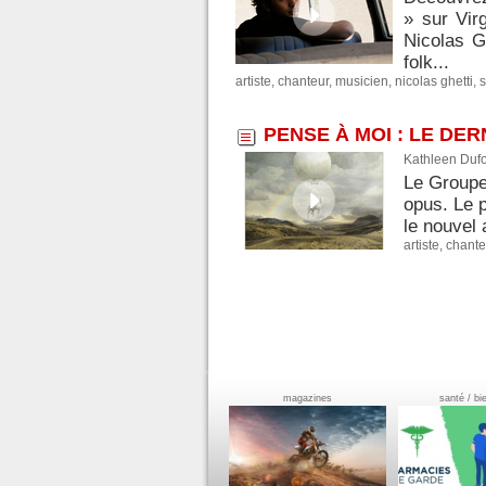
» sur Vir
Nicolas G
folk...
artiste
,
chanteur
,
musicien
,
nicolas ghetti
,
PENSE À MOI : LE DE
Kathleen Dufo
Le Groupe
opus. Le p
le nouvel 
artiste
,
chante
magazines
santé / bi