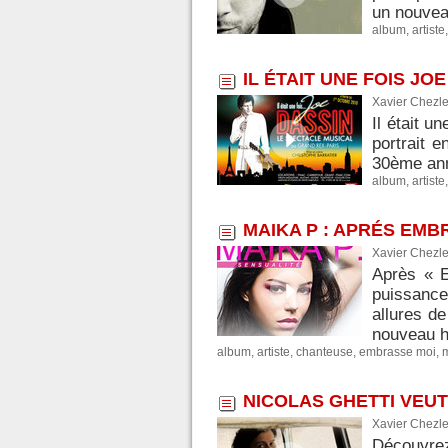
un nouveau
album
,
artiste
IL ÉTAIT UNE FOIS JO
Xavier Chezle
Il était u
portrait 
30ème ann
album
,
artiste
MAIKA P : APRÉS EMB
Xavier Chezle
Après « E
puissance
allures d
nouveau hi
album
,
artiste
,
chanteuse
,
embrasse moi
,
NICOLAS GHETTI VEU
Xavier Chezle
Découvrez