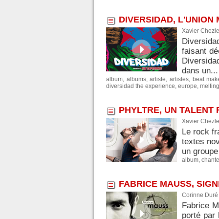
DIVERSIDAD, L'UNION
Xavier Chezle
Diversid
faisant d
Diversida
dans un...
album
,
albums
,
artiste
,
artistes
,
beat mak
diversidad the experience
,
europe
,
melting
PHYLTRE, UN TALENT
Xavier Chezle
Le rock f
textes nov
un groupe 
album
,
chante
FABRICE MAUSS, SIGNE
Corinne Duré 
Fabrice Ma
porté par