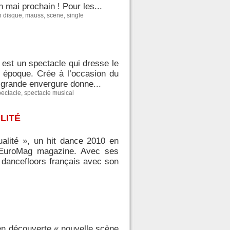
n mai prochain ! Pour les...
 disque
,
mauss
,
scene
,
single
 » est un spectacle qui dresse le
 époque. Crée à l’occasion du
 grande envergure donne...
pectacle
,
spectacle musical
LITÉ
alité », un hit dance 2010 en
 lEuroMag magazine. Avec ses
 dancefloors français avec son
en découverte « nouvelle scène