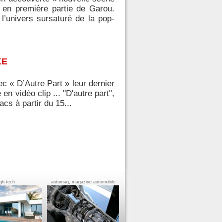
e en première partie de Garou.
l’univers sursaturé de la pop-
KE
 « D’Autre Part » leur dernier
en vidéo clip ... "D'autre part",
cs à partir du 15...
igh-tech
automag, magazine automobile