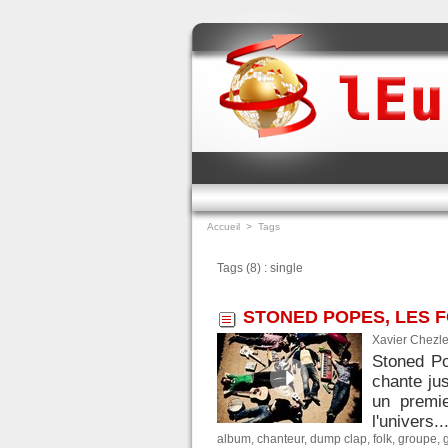
Accueil
>
Tags
Tags (8) : single
STONED POPES, LES 
Xavier Chezle
Stoned Po
chante jus
un premi
l'univers..
album
,
chanteur
,
dump clap
,
folk
,
groupe
,