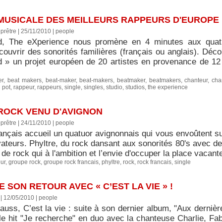
 MUSICALE DES MEILLEURS RAPPEURS D'EUROPE
prêtre | 25/11/2010
|
people
ad, The eXperience nous promène en 4 minutes aux quat
écouvrir des sonorités familières (français ou anglais). Dé
d » un projet européen de 20 artistes en provenance de 12 
er
,
beat makers
,
beat-maker
,
beat-makers
,
beatmaker
,
beatmakers
,
chanteur
,
cha
 pot
,
rappeur
,
rappeurs
,
single
,
singles
,
studio
,
studios
,
the experience
 ROCK VENU D'AVIGNON
prêtre | 24/11/2010
|
people
rançais accueil un quatuor avignonnais qui vous envoûtent s
ateurs. Phyltre, du rock dansant aux sonorités 80's avec des
de rock qui à l'ambition et l’envie d'occuper la place vacan
ur
,
groupe rock
,
groupe rock francais
,
phyltre
,
rock
,
rock francais
,
single
 SON RETOUR AVEC « C’EST LA VIE » !
| 12/05/2010
|
people
uss, C’est la vie : suite à son dernier album, "Aux dernièr
 le hit "Je recherche" en duo avec la chanteuse Charlie, Fa