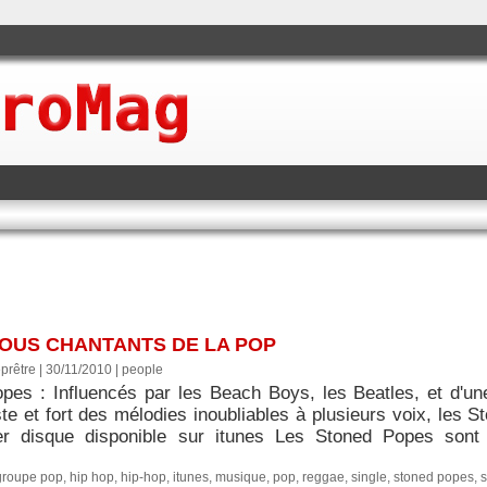
FOUS CHANTANTS DE LA POP
prêtre | 30/11/2010
|
people
pes : Influencés par les Beach Boys, les Beatles, et d'un
te et fort des mélodies inoubliables à plusieurs voix, les S
er disque disponible sur itunes Les Stoned Popes sont
.
groupe pop
,
hip hop
,
hip-hop
,
itunes
,
musique
,
pop
,
reggae
,
single
,
stoned popes
,