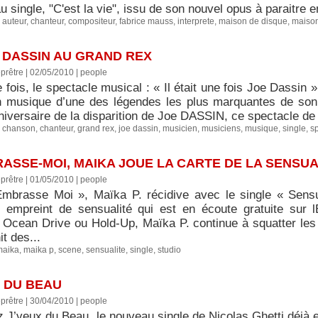
 single, "C'est la vie", issu de son nouvel opus à paraitre e
,
auteur
,
chanteur
,
compositeur
,
fabrice mauss
,
interprete
,
maison de disque
,
maison
E DASSIN AU GRAND REX
prêtre | 02/05/2010
|
people
ne fois, le spectacle musical : « Il était une fois Joe Dassin
en musique d’une des légendes les plus marquantes de son
iversaire de la disparition de Joe DASSIN, ce spectacle de
,
chanson
,
chanteur
,
grand rex
,
joe dassin
,
musicien
,
musiciens
,
musique
,
single
,
s
RASSE-MOI, MAIKA JOUE LA CARTE DE LA SENSUA
prêtre | 01/05/2010
|
people
mbrasse Moi », Maïka P. récidive avec le single « Sensu
 empreint de sensualité qui est en écoute gratuite sur
e Ocean Drive ou Hold-Up, Maïka P. continue à squatter les
t des...
maika
,
maika p
,
scene
,
sensualite
,
single
,
studio
T DU BEAU
prêtre | 30/04/2010
|
people
 J’veux du Beau, le nouveau single de Nicolas Ghetti déjà 