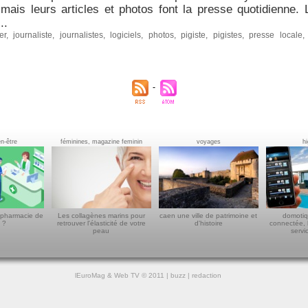
 mais leurs articles et photos font la presse quotidienne. 
..
er
,
journaliste
,
journalistes
,
logiciels
,
photos
,
pigiste
,
pigistes
,
presse locale
en-être
féminines, magazine feminin
voyages
h
 pharmacie de
Les collagènes marins pour
caen une ville de patrimoine et
domotiq
 ?
retrouver l'élasticité de votre
d'histoire
connectée, 
peau
servi
lEuroMag
&
Web TV
© 2011 |
buzz
|
redaction