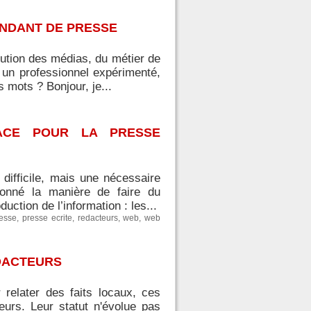
ONDANT DE PRESSE
lution des médias, du métier de
, un professionnel expérimenté,
 mots ? Bonjour, je...
NACE POUR LA PRESSE
difficile, mais une nécessaire
tionné la manière de faire du
ction de l’information : les...
esse
,
presse ecrite
,
redacteurs
,
web
,
web
DACTEURS
relater des faits locaux, ces
eurs. Leur statut n'évolue pas