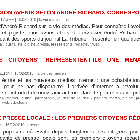
T SON AVENIR SELON ANDRÉ RICHARD, CORRESP
LLAUME | 15/03/2010
|
la vie des médias
d’André Richard sur la vie des médias. Pour connaître l'évo
e et pigiste, nous avons choisi d'interviewer André Richard
ant des sports du journal La Tribune. Présenter en quelques
al
,
journaliste
,
pigiste
,
presse
,
presse ecrite
,
redacteur
,
web
ES CITOYENS" REPRÉSENTENT-ILS UNE ME
ERINI | 16/02/2010
|
la vie des médias
 écrite et les nouveaux médias internet : une cohabitation 
n pour ne pas disparaitre. L’arrivée d’Internet a révolu
e et introduit de nouveaux acteurs dans le processus de produ
ns
,
internet
,
journal
,
journalisme
,
journaliste
,
journaux papiers
,
media
,
pigiste
,
pr
s
,
webredacteurs
PRESSE LOCALE : LES PREMIERS CITOYENS RÉ
r | 16/02/2010
|
presse
 populaire nécessite depuis longtemps des citoyens pour 
dants de presse locale sont les premiers citoyens rédact