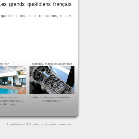
Les grands quotidiens français
,
quotidien
,
redacteur
,
redacteurs
,
relater
,
igh-tech
automag, magazine automobile
ue et maison
boîte de vitesses manuelle ou
la technologie au
automatique ?
ce du foyer
Actuellement 322
internautes sont connectés