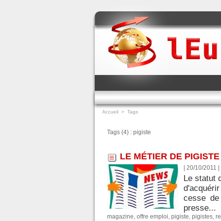
Accueil
>
Tags
Tags (4) : pigiste
LE MÉTIER DE PIGIST
| 20/10/2011
|
Le statut 
d'acquéri
cesse de 
presse...
magazine
,
offre emploi
,
pigiste
,
pigistes
,
r