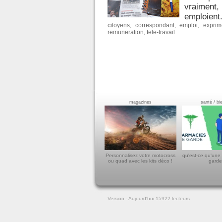
vraiment,
emploient.
citoyens
,
correspondant
,
emploi
,
exprim
remuneration
,
tele-travail
magazines
santé / bi
Personnalisez votre motocross
qu'est-ce qu'une
ou quad avec les kits déco !
garde
Version
- Aujourd'hui 15922
lecteurs