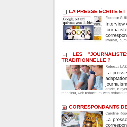
LA PRESSE ÉCRITE E
Florence GUI
Interview 
journalist
correspond
internet
,
journ
LES "JOURNALIST
TRADITIONNELLE ?
Rébecca LAZZ
La presse
adaptatio
journalism
article
,
citoye
redacteur
,
web redacteurs
,
web-redacteur
CORRESPONDANTS DE 
Caroline Roge
La presse
correspon