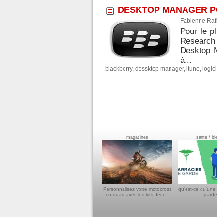
DESKTOP MANAGER P
Fabienne Rafi
Pour le p
Research 
Desktop M
à...
blackberry
,
dessktop manager
,
itune
,
logici
magazines
santé / bi
Personnalisez votre motocross
qu'est-ce qu'une
ou quad avec les kits déco !
garde