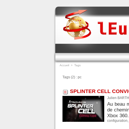
Accueil
>
Tags
Tags (2) : pc
SPLINTER CELL CONVI
Julien BARTH
Au beau m
de chemin,
Xbox 360. 
configuration