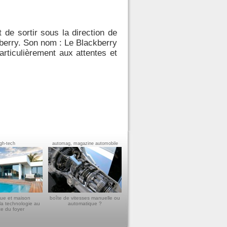
 de sortir sous la direction de
berry. Son nom : Le Blackberry
rticulièrement aux attentes et
igh-tech
automag, magazine automobile
ue et maison
boîte de vitesses manuelle ou
la technologie au
automatique ?
ce du foyer