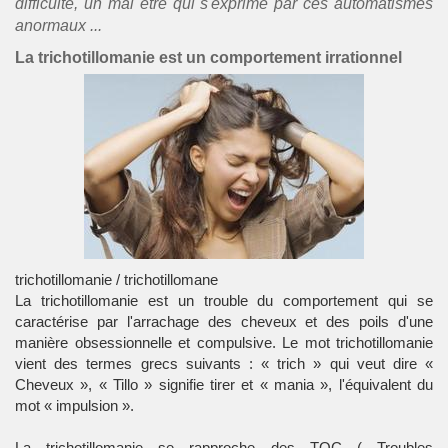
difficulté, un mal être qui s'exprime par ces automatismes
anormaux ...
La
trichotillomanie
est un comportement irrationnel
trichotillomanie / trichotillomane
La
trichotillomanie
est un trouble du comportement qui se
caractérise par l'arrachage des
cheveux
et des
poils
d'une
manière obsessionnelle et compulsive. Le mot
trichotillomanie
vient des termes grecs suivants : « trich » qui veut dire «
Cheveux », « Tillo » signifie tirer et « mania », l'équivalent du
mot « impulsion ».
La trichotillomanie se rapproche des
TOC
(
Troubles