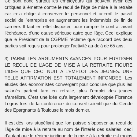
Ce sont donc surtout les employeurs qui peuvent avoir des
critiques à émettre contre le recul de l’âge de mise à la retraite
car cela oblige à conserver le personnel et accroît le passif
social de l’entreprise en augmentant les indemnités de fin de
carrière. Il faut en effet disposer, pour rompre le contrat avant
l’échéance, d’une cause sérieuse autre que l’âge. Ceci explique
que le Président de la CGPME réclame que l’accord des deux
parties soit requis pour prolonger l’activité au-delà de 65 ans.
3) PARMI LES ARGUMENTS AVANCES POUR FUSTIGER
LE RECUL DE L’AGE DE MISE A LA RETRAITE FIGURE
L’IDEE QUE CECI NUIT A L’EMPLOI DES JEUNES. UNE
TELLE AFFIRMATION EST TOTALEMENT INFONDEE. Les
études des économistes convergent pour conclure que plus les
salariés partent tard en retraite, plus l’emploi des jeunes
s’améliore. C’est une idée qu’a largement développée Florence
Legros lors de la conférence du conseil scientifique du Cercle
des Epargnants à Toulouse le mois dernier.
Il est dès lors stupéfiant que l’on puisse s’opposer au recul de
l’âge de mise à la retraite au nom de l’intérêt des salariés, ceci
d’autant que le régime juridique de la mise à la retraite est moins