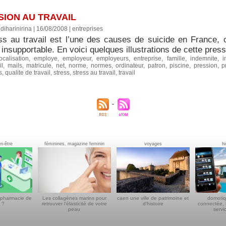
ION AU TRAVAIL
diharinirina | 16/08/2008
|
entreprises
ess au travail est l’une des causes de suicide en France, 
t insupportable. En voici quelques illustrations de cette pres
ocalisation
,
employe
,
employeur
,
employeurs
,
entreprise
,
famille
,
indemnite
,
i
il
,
mails
,
matricule
,
net
,
norme
,
normes
,
ordinateur
,
patron
,
piscine
,
pression
,
p
s
,
qualite de travail
,
stress
,
stress au travail
,
travail
en-être
féminines, magazine feminin
voyages
h
 pharmacie de
Les collagènes marins pour
caen une ville de patrimoine et
domotiq
 ?
retrouver l'élasticité de votre
d'histoire
connectée, 
peau
servi