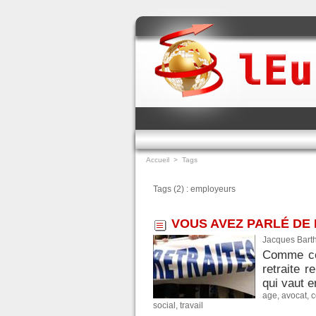
Accueil
>
Tags
Tags (2) : employeurs
VOUS AVEZ PARLÉ DE 
Jacques Bart
Comme ce 
retraite 
qui vaut e
age
,
avocat
,
c
social
,
travail