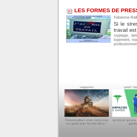
LES FORMES DE PRESS
Fabienne Rafi
Si le str
travail es
cryptage
,
del
logement
,
ma
professionnel
magazines
santé / bi
Personnalisez votre motocross
qu'est-ce qu'une
ou quad avec les kits déco !
garde