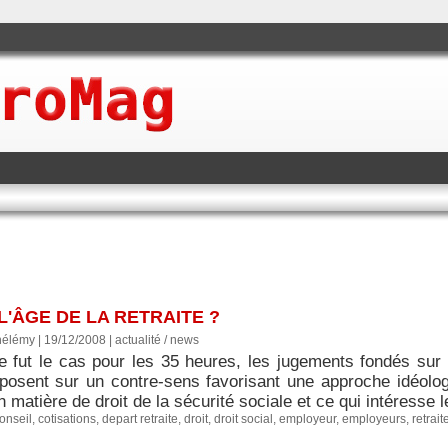
L'ÂGE DE LA RETRAITE ?
hélémy | 19/12/2008
|
actualité / news
fut le cas pour les 35 heures, les jugements fondés sur l
reposent sur un contre-sens favorisant une approche idéolog
n matière de droit de la sécurité sociale et ce qui intéresse le 
onseil
,
cotisations
,
depart retraite
,
droit
,
droit social
,
employeur
,
employeurs
,
retrait