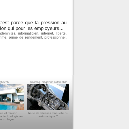
c’est parce que la pression au
sion qui pour les employeurs...
ndemnites
,
informaticien
,
internet
,
liberte
,
rime
,
prime de rendement
,
professionnel
,
igh-tech
automag, magazine automobile
ue et maison
boîte de vitesses manuelle ou
la technologie au
automatique ?
ce du foyer