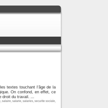
es textes touchant l’âge de la
ique. On confond, en effet, ce
droit du travail. ...
e
,
salaire
,
salarie
,
salaries
,
securite sociale
,