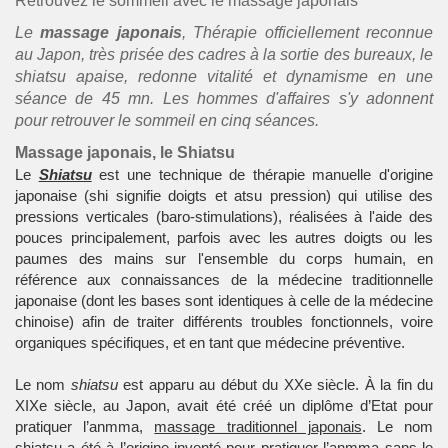
Retrouvez le sommeil avec le massage japonais
Le
massage japonais
, Thérapie officiellement reconnue
au Japon, très prisée des cadres à la sortie des bureaux, le
shiatsu apaise, redonne vitalité et dynamisme en une
séance de 45 mn. Les hommes d'affaires s'y adonnent
pour retrouver le sommeil en cinq séances.
Massage japonais, le Shiatsu
Le
Shiatsu
est une technique de thérapie manuelle d'origine
japonaise (shi signifie doigts et atsu pression) qui utilise des
pressions verticales (baro-stimulations), réalisées à l'aide des
pouces principalement, parfois avec les autres doigts ou les
paumes des mains sur l'ensemble du corps humain, en
référence aux connaissances de la médecine traditionnelle
japonaise (dont les bases sont identiques à celle de la médecine
chinoise) afin de traiter différents troubles fonctionnels, voire
organiques spécifiques, et en tant que médecine préventive.
Le nom
shiatsu
est apparu au début du XXe siècle. À la fin du
XIXe siècle, au Japon, avait été créé un diplôme d’Etat pour
pratiquer l’anmma,
massage traditionnel japonais
. Le nom
shiatsu a été à l’origine inventé pour pratiquer l’anmma sans le