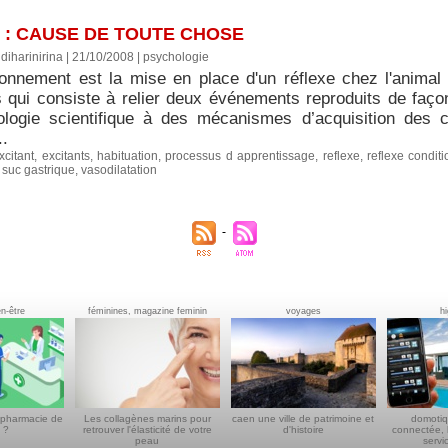
 : CAUSE DE TOUTE CHOSE
diharinirina | 21/10/2008
|
psychologie
ionnement est la mise en place d'un réflexe chez l'animal
 qui consiste à relier deux événements reproduits de faço
logie scientifique à des mécanismes d’acquisition des 
..
xcitant
,
excitants
,
habituation
,
processus d apprentissage
,
reflexe
,
reflexe condit
,
suc gastrique
,
vasodilatation
en-être
féminines, magazine feminin
voyages
h
 pharmacie de
Les collagènes marins pour
caen une ville de patrimoine et
domotiq
 ?
retrouver l'élasticité de votre
d'histoire
connectée, 
peau
servi