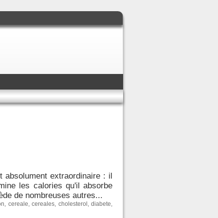
 absolument extraordinaire : il
mine les calories qu'il absorbe
ssède de nombreuses autres...
on
,
cereale
,
cereales
,
cholesterol
,
diabete
,