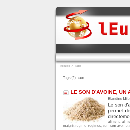
Accueil
>
Tags
Tags (2) : son
LE SON D'AVOINE, UN 
Blandine Mile
Le son d'a
permet de 
directemen
aliment
,
alim
maigrir
,
regime
,
regimes
,
son
,
son avoine
,