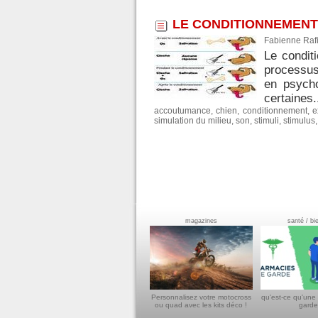
LE CONDITIONNEMENT
Fabienne Rafi
Le condit
processus
en psycho
certaines.
accoutumance
,
chien
,
conditionnement
,
e
simulation du milieu
,
son
,
stimuli
,
stimulus
magazines
santé / bi
Personnalisez votre motocross
qu'est-ce qu'une
ou quad avec les kits déco !
garde