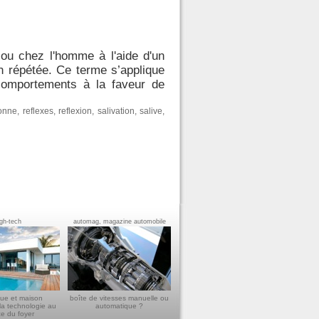
 ou chez l'homme à l'aide d'un
n répétée. Ce terme s’applique
comportements à la faveur de
ionne
,
reflexes
,
reflexion
,
salivation
,
salive
,
igh-tech
automag, magazine automobile
ue et maison
boîte de vitesses manuelle ou
la technologie au
automatique ?
ce du foyer