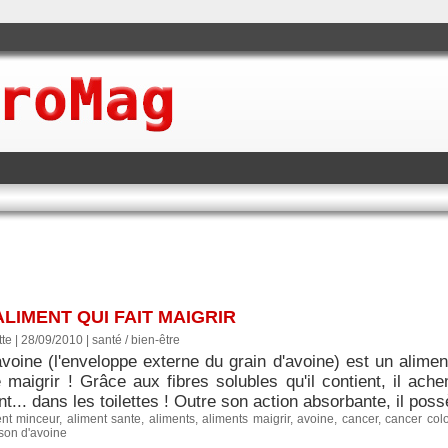
ALIMENT QUI FAIT MAIGRIR
tte | 28/09/2010
|
santé / bien-être
voine (l'enveloppe externe du grain d'avoine) est un aliment
maigrir ! Grâce aux fibres solubles qu'il contient, il ache
t... dans les toilettes ! Outre son action absorbante, il po
ent minceur
,
aliment sante
,
aliments
,
aliments maigrir
,
avoine
,
cancer
,
cancer col
son d'avoine