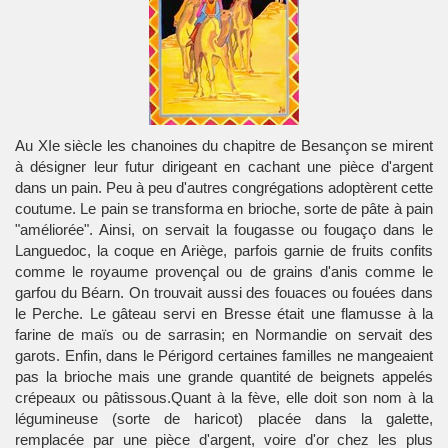
Au XIe siècle les chanoines du chapitre de Besançon se mirent
à désigner leur futur dirigeant en cachant une pièce d'argent
dans un pain. Peu à peu d'autres congrégations adoptèrent cette
coutume. Le pain se transforma en brioche, sorte de pâte à pain
"améliorée". Ainsi, on servait la fougasse ou fougaço dans le
Languedoc, la coque en Ariège, parfois garnie de fruits confits
comme le royaume provençal ou de grains d'anis comme le
garfou du Béarn. On trouvait aussi des fouaces ou fouées dans
le Perche. Le gâteau servi en Bresse était une flamusse à la
farine de maïs ou de sarrasin; en Normandie on servait des
garots. Enfin, dans le Périgord certaines familles ne mangeaient
pas la brioche mais une grande quantité de beignets appelés
crépeaux ou pâtissous.Quant à la fève, elle doit son nom à la
légumineuse (sorte de haricot) placée dans la galette,
remplacée par une pièce d'argent, voire d'or chez les plus