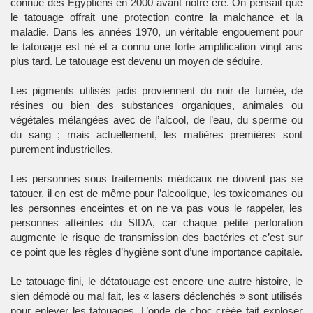
connue des Egyptiens en 2000 avant notre ère. On pensait que
le tatouage offrait une protection contre la malchance et la
maladie. Dans les années 1970, un véritable engouement pour
le tatouage est né et a connu une forte amplification vingt ans
plus tard. Le tatouage est devenu un moyen de séduire.
Les pigments utilisés jadis proviennent du noir de fumée, de
résines ou bien des substances organiques, animales ou
végétales mélangées avec de l’alcool, de l’eau, du sperme ou
du sang ; mais actuellement, les matières premières sont
purement industrielles.
Les personnes sous traitements médicaux ne doivent pas se
tatouer, il en est de même pour l’alcoolique, les toxicomanes ou
les personnes enceintes et on ne va pas vous le rappeler, les
personnes atteintes du SIDA, car chaque petite perforation
augmente le risque de transmission des bactéries et c’est sur
ce point que les règles d’hygiène sont d’une importance capitale.
Le tatouage fini, le détatouage est encore une autre histoire, le
sien démodé ou mal fait, les « lasers déclenchés » sont utilisés
pour enlever les tatouages. L’onde de choc créée fait exploser