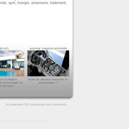
fruits
,
gym
,
manger
,
pharmacie
,
traitement
,
igh-tech
automag, magazine automobile
ue et maison
boîte de vitesses manuelle ou
la technologie au
automatique ?
ce du foyer
Actuellement 322
internautes sont connectés