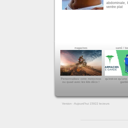
abdominale
,
ventre plat
magazines
santé / bi
Personnalisez votre motocross
qu'est-ce qu'une
ou quad avec les kits déco !
garde
Version
- Aujourd'hui 15922
lecteurs