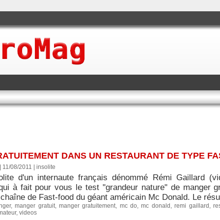
TUITEMENT DANS UN RESTAURANT DE TYPE FA
| 11/08/2011
|
insolite
olite d'un internaute français dénommé Rémi Gaillard (
qui à fait pour vous le test "grandeur nature" de manger g
la chaîne de Fast-food du géant américain Mc Donald. Le résul
nger
,
manger gratuit
,
manger gratuitement
,
mc do
,
mc donald
,
remi gaillard
,
re
mateur
,
videos