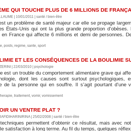
ÈME QUI TOUCHE PLUS DE 6 MILLIONS DE FRANÇA
LLAUME | 10/01/2011
|
santé / bien-être
 est un problème de santé majeur car elle se propage large
es États-Unis qui ont la plus grande proportion d’obèses.
e en France qui affecte 6 millions et demi de personnes. De
te
,
poids
,
regime
,
sante
,
sport
IMIE ET LES CONSÉQUENCES DE LA BOULIMIE S
ERINI | 22/03/2010
|
psychologie
ie est un trouble du comportement alimentaire grave qui aff
hologie, dont les causes sont surtout psychologiques, 
ge de la personne qui en souffre. Il s’agit pourtant d’une 
therapie
,
traitement
,
vomir
,
vomissement
VOIR UN VENTRE PLAT ?
RAFIDIHARINIRINA | 25/02/2008
|
santé / bien-être
 techniques permettent d’obtenir ce résultat, mais avec no
cile satisfaction à long terme. Au fil du temps, quelques réflex