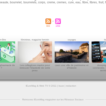
beaute
,
bourrelet
,
bourrelets
,
corps
,
creme
,
cremes
,
cure
,
eau
,
fibre
,
fibres
,
fruit
,
en-être
féminines, magazine feminin
voyages
h
 pharmacie de
Les collagènes marins pour
caen une ville de patrimoine et
domotiq
 ?
retrouver l'élasticité de votre
d'histoire
connectée, 
peau
servi
lEuroMag
&
Web TV
© 2011 |
buzz
|
redaction
Retrouvez lEuroMag magazine sur les Réseaux Sociaux