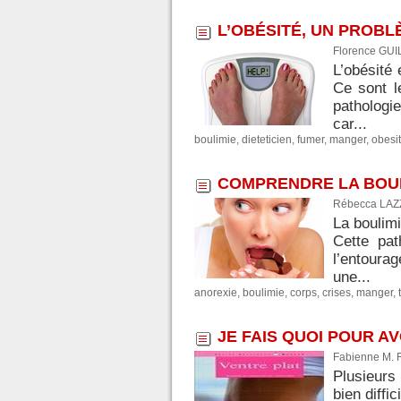
L’OBÉSITÉ, UN PROBL
Florence GUI
L’obésité
Ce sont l
pathologi
car...
boulimie
,
dieteticien
,
fumer
,
manger
,
obesi
COMPRENDRE LA BOUL
Rébecca LAZZ
La boulim
Cette pat
l’entoura
une...
anorexie
,
boulimie
,
corps
,
crises
,
manger
,
JE FAIS QUOI POUR A
Fabienne M. 
Plusieurs
bien diffi