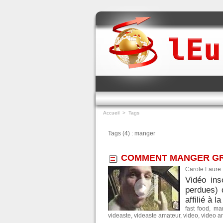
Accueil
>
Tags
Tags (4) : manger
COMMENT MANGER GRA
Carole Faure 
Vidéo ins
perdues) 
affilié à 
fast food
,
ma
videaste
,
videaste amateur
,
video
,
video a