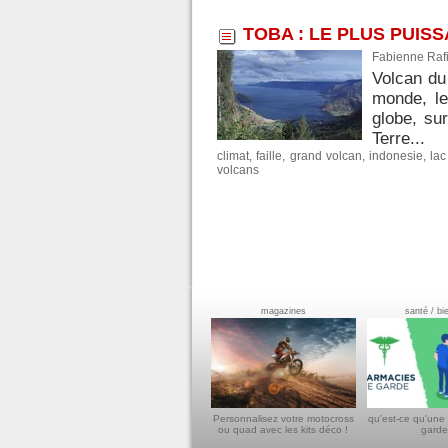
TOBA : LE PLUS PUI
Fabienne Rafi
Volcan du
monde, le
globe, su
Terre...
climat
,
faille
,
grand volcan
,
indonesie
,
lac
volcans
magazines
santé / bi
Personnalisez votre motocross
qu'est-ce qu'une
ou quad avec les kits déco !
garde