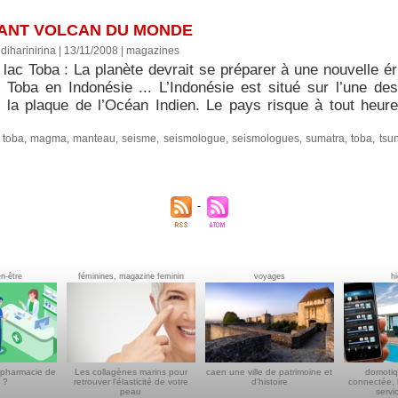
SSANT VOLCAN DU MONDE
diharinirina | 13/11/2008
|
magazines
 lac Toba : La planète devrait se préparer à une nouvelle é
 Toba en Indonésie ... L’Indonésie est situé sur l’une d
r la plaque de l’Océan Indien. Le pays risque à tout heur
 toba
,
magma
,
manteau
,
seisme
,
seismologue
,
seismologues
,
sumatra
,
toba
,
tsu
en-être
féminines, magazine feminin
voyages
h
 pharmacie de
Les collagènes marins pour
caen une ville de patrimoine et
domotiq
 ?
retrouver l'élasticité de votre
d'histoire
connectée, 
peau
servi