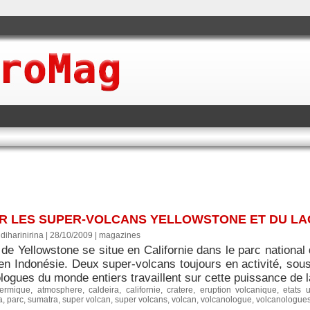
UR LES SUPER-VOLCANS YELLOWSTONE ET DU LA
diharinirina | 28/10/2009
|
magazines
de Yellowstone se situe en Californie dans le parc national 
 en Indonésie. Deux super-volcans toujours en activité, sou
logues du monde entiers travaillent sur cette puissance de la
hermique
,
atmosphere
,
caldeira
,
californie
,
cratere
,
eruption volcanique
,
etats 
a
,
parc
,
sumatra
,
super volcan
,
super volcans
,
volcan
,
volcanologue
,
volcanologue