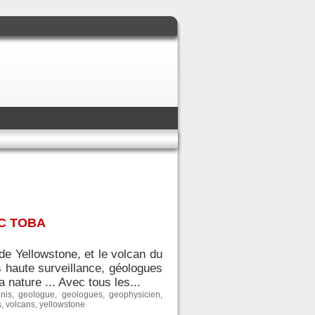
C TOBA
de Yellowstone, et le volcan du
s haute surveillance, géologues
 nature ... Avec tous les...
unis
,
geologue
,
geologues
,
geophysicien
,
s
,
volcans
,
yellowstone