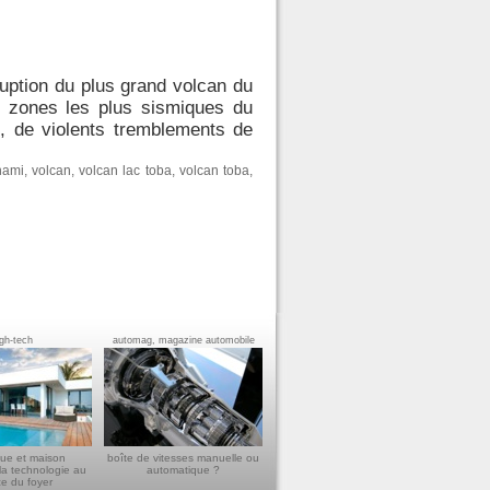
ruption du plus grand volcan du
es zones les plus sismiques du
e, de violents tremblements de
nami
,
volcan
,
volcan lac toba
,
volcan toba
,
igh-tech
automag, magazine automobile
ue et maison
boîte de vitesses manuelle ou
la technologie au
automatique ?
ce du foyer