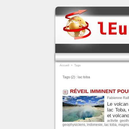
Accueil
>
Tags
Tags (2) : lac toba
RÉVEIL IMMINENT PO
Fabienne Rafi
Le volcan 
lac Toba,
et volcano
activite geot
geophysiciens
,
indonesie
,
lac toba
,
magm