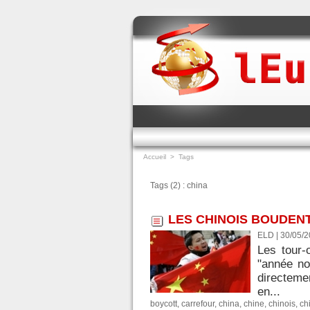
Accueil
>
Tags
Tags (2) : china
LES CHINOIS BOUDEN
ELD | 30/05/
Les tour-
"année no
directeme
en...
boycott
,
carrefour
,
china
,
chine
,
chinois
,
ch