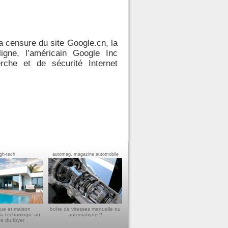
a censure du site Google.cn, la
gne, l’américain Google Inc
che et de sécurité Internet
igh-tech
automag, magazine automobile
ue et maison
boîte de vitesses manuelle ou
la technologie au
automatique ?
ce du foyer