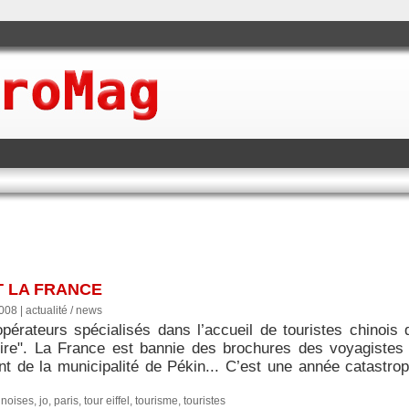
T LA FRANCE
2008
|
actualité / news
opérateurs spécialisés dans l’accueil de touristes chinois
ire". La France est bannie des brochures des voyagistes 
nt de la municipalité de Pékin... C’est une année catastrop
inoises
,
jo
,
paris
,
tour eiffel
,
tourisme
,
touristes