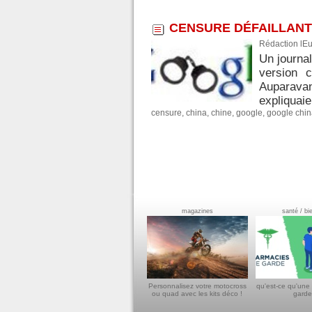
CENSURE DÉFAILLANT
Rédaction lE
Un journal
version 
Auparava
expliquaie
censure
,
china
,
chine
,
google
,
google chi
magazines
santé / bi
Personnalisez votre motocross
qu'est-ce qu'une
ou quad avec les kits déco !
garde