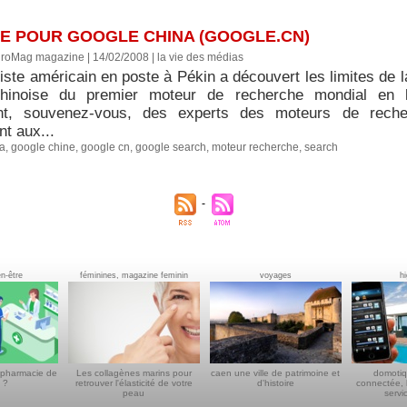
E POUR GOOGLE CHINA (GOOGLE.CN)
uroMag magazine | 14/02/2008
|
la vie des médias
iste américain en poste à Pékin a découvert les limites de l
chinoise du premier moteur de recherche mondial en li
nt, souvenez-vous, des experts des moteurs de recher
nt aux...
na
,
google chine
,
google cn
,
google search
,
moteur recherche
,
search
en-être
féminines, magazine feminin
voyages
h
 pharmacie de
Les collagènes marins pour
caen une ville de patrimoine et
domotiq
 ?
retrouver l'élasticité de votre
d'histoire
connectée, 
peau
servi