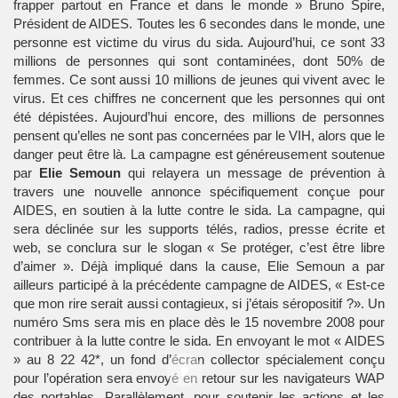
frapper partout en France et dans le monde » Bruno Spire,
Président de AIDES. Toutes les 6 secondes dans le monde, une
personne est victime du virus du sida. Aujourd’hui, ce sont 33
millions de personnes qui sont contaminées, dont 50% de
femmes. Ce sont aussi 10 millions de jeunes qui vivent avec le
virus. Et ces chiffres ne concernent que les personnes qui ont
été dépistées. Aujourd’hui encore, des millions de personnes
pensent qu’elles ne sont pas concernées par le VIH, alors que le
danger peut être là. La campagne est généreusement soutenue
par
Elie Semoun
qui relayera un message de prévention à
travers une nouvelle annonce spécifiquement conçue pour
AIDES, en soutien à la lutte contre le sida. La campagne, qui
sera déclinée sur les supports télés, radios, presse écrite et
web, se conclura sur le slogan « Se protéger, c’est être libre
d’aimer ». Déjà impliqué dans la cause, Elie Semoun a par
ailleurs participé à la précédente campagne de AIDES, « Est-ce
que mon rire serait aussi contagieux, si j’étais séropositif ?». Un
numéro Sms sera mis en place dès le 15 novembre 2008 pour
contribuer à la lutte contre le sida. En envoyant le mot « AIDES
» au 8 22 42*, un fond d’écran collector spécialement conçu
pour l’opération sera envoyé en retour sur les navigateurs WAP
des portables. Parallèlement, pour soutenir les actions et les