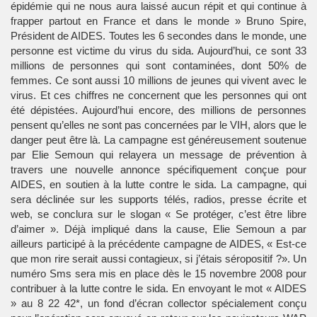
épidémie qui ne nous aura laissé aucun répit et qui continue à
frapper partout en France et dans le monde » Bruno Spire,
Président de AIDES. Toutes les 6 secondes dans le monde, une
personne est victime du virus du sida. Aujourd’hui, ce sont 33
millions de personnes qui sont contaminées, dont 50% de
femmes. Ce sont aussi 10 millions de jeunes qui vivent avec le
virus. Et ces chiffres ne concernent que les personnes qui ont
été dépistées. Aujourd’hui encore, des millions de personnes
pensent qu’elles ne sont pas concernées par le VIH, alors que le
danger peut être là. La campagne est généreusement soutenue
par Elie Semoun qui relayera un message de prévention à
travers une nouvelle annonce spécifiquement conçue pour
AIDES, en soutien à la lutte contre le sida. La campagne, qui
sera déclinée sur les supports télés, radios, presse écrite et
web, se conclura sur le slogan « Se protéger, c’est être libre
d’aimer ». Déjà impliqué dans la cause, Elie Semoun a par
ailleurs participé à la précédente campagne de AIDES, « Est-ce
que mon rire serait aussi contagieux, si j’étais séropositif ?». Un
numéro Sms sera mis en place dès le 15 novembre 2008 pour
contribuer à la lutte contre le sida. En envoyant le mot « AIDES
» au 8 22 42*, un fond d’écran collector spécialement conçu