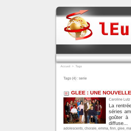
Accueil
>
Tags
Tags (4) : serie
GLEE : UNE NOUVELLE
Caroline Lutz
La rentré
séries am
goûter à 
diffuse...
adolescents
,
chorale
,
emma
,
finn
,
glee
,
ma