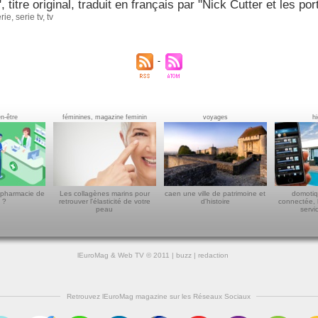
, titre original, traduit en français par "Nick Cutter et les po
rie
,
serie tv
,
tv
en-être
féminines, magazine feminin
voyages
h
 pharmacie de
Les collagènes marins pour
caen une ville de patrimoine et
domotiq
 ?
retrouver l'élasticité de votre
d'histoire
connectée, 
peau
servi
lEuroMag
&
Web TV
© 2011 |
buzz
|
redaction
Retrouvez lEuroMag magazine sur les Réseaux Sociaux