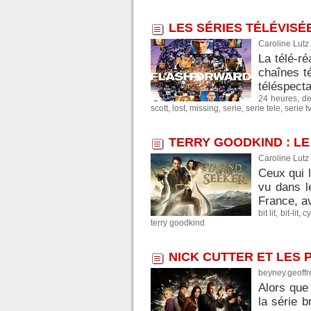
LES SÉRIES TÉLÉVISÉ
Caroline Lutz
La télé-ré
chaînes té
téléspecta
24 heures
,
de
scott
,
lost
,
missing
,
serie
,
serie tele
,
serie tv
TERRY GOODKIND : LE
Caroline Lutz
Ceux qui l
vu dans l
France, av
bit lit
,
bit-lit
,
cy
terry goodkind
NICK CUTTER ET LES P
beyney.geoffr
Alors que 
la série 