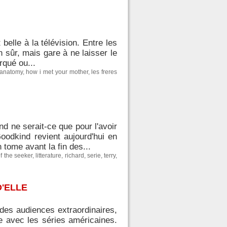
 belle à la télévision. Entre les
n sûr, mais gare à ne laisser le
rqué ou...
 anatomy
,
how i met your mother
,
les freres
d ne serait-ce que pour l'avoir
oodkind revient aujourd'hui en
 tome avant la fin des...
f the seeker
,
litterature
,
richard
,
serie
,
terry
,
D'ELLE
 des audiences extraordinaires,
me avec les séries américaines.