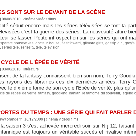
ES SONT SUR LE DEVANT DE LA SCÈNE
 | 08/06/2010
|
cinéma vidéos films
alité séduit encore mais les séries télévisées se font la part
lévisées c’est la guerre des séries. La nouveauté attire bie
teur se lasser. Petite introspection sur les séries qui ont ma
sperate housewives
,
docteur house
,
flashfoward
,
gilmore girls
,
gossip girl
,
grey's
,
series tele
,
series tv
,
tele
,
television
 CYCLE DE L'ÉPÉE DE VÉRITÉ
 | 03/06/2010
|
littérature
isent de la fantasy connaissent bien son nom, Terry Goodkin
es rayons des librairies ces dix dernières années. Terry G
ec le dixième tome de son cycle l'Epée de vérité, plus qu’un
cle de l'epee de verite
,
fantasy
,
goodkind
,
kahlan
,
le fantome du souvenir
,
legend o
ORTES DU TEMPS : UNE SÉRIE QUI FAIT PARLER 
ey@orange.fr | 16/12/2009
|
cinéma vidéos films
la saison 3 s'est achevée mercredi soir sur Nrj 12, faisant
britannique est toujours un véritable succès et rivalise mê