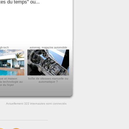
rtes du temps" ou...
igh-tech
automag, magazine automobile
ue et maison
boîte de vitesses manuelle ou
la technologie au
automatique ?
ce du foyer
Actuellement 322
internautes sont connectés