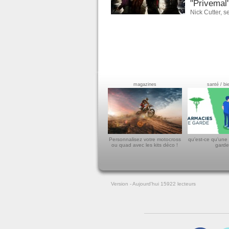
"Privemal"
Nick Cutter
,
se
magazines
santé / bi
Personnalisez votre motocross
qu'est-ce qu'une
ou quad avec les kits déco !
garde
Version
- Aujourd'hui 15922
lecteurs