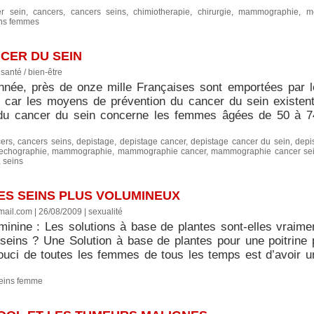
r sein
,
cancers
,
cancers seins
,
chimiotherapie
,
chirurgie
,
mammographie
,
m
ns femmes
CER DU SEIN
|
santé / bien-être
née, près de onze mille Françaises sont emportées par le
ir, car les moyens de prévention du cancer du sein existe
du cancer du sein concerne les femmes âgées de 50 à 7
ers
,
cancers seins
,
depistage
,
depistage cancer
,
depistage cancer du sein
,
depi
echographie
,
mammographie
,
mammographie cancer
,
mammographie cancer se
,
seins
ES SEINS PLUS VOLUMINEUX
mail.com | 26/08/2009
|
sexualité
minine : Les solutions à base de plantes sont-elles vraime
s seins ? Une Solution à base de plantes pour une poitrine 
ouci de toutes les femmes de tous les temps est d’avoir 
eins femme