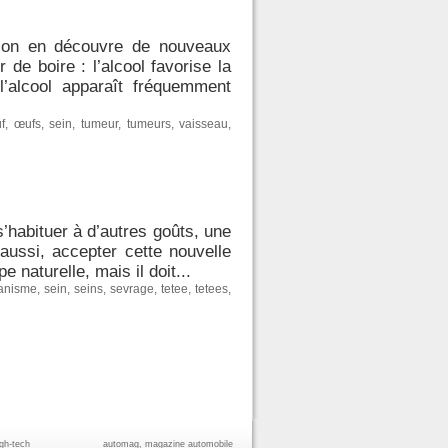
r, on en découvre de nouveaux
de boire : l’alcool favorise la
’alcool apparaît fréquemment
f
,
œufs
,
sein
,
tumeur
,
tumeurs
,
vaisseau
,
’habituer à d’autres goûts, une
 aussi, accepter cette nouvelle
naturelle, mais il doit...
anisme
,
sein
,
seins
,
sevrage
,
tetee
,
tetees
,
igh-tech
automag, magazine automobile