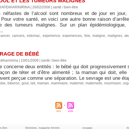
COOL ET LES TUMEURS MALIGNES
RAFIDIHARINIRINA | 26/02/2008
|
santé / bien-être
s néfastes de l’alcool sont nombreux et de jour en jou
Pour votre santé, en voici une autre bonne raison d’arrêter 
e des tumeurs malignes. Sur un plan épidémiologique, l
..
cancer
,
cancers
,
estomac
,
experience
,
experiences
,
foie
,
maligne
,
malignes
,
œu
VRAGE DE BÉBÉ
diharinirina | 10/01/2008
|
santé / bien-être
 concerne deux entités : le bébé qui doit progressivement s
façon de téter et d’être alimenté ; la maman qui doit, elle
vent perçue comme une séparation. Le sevrage est une étape 
ebe
,
biberon
,
gout
,
lait
,
maman
,
mammaire
,
maternel
,
maternelle
,
nourrisson
,
org
en-être
féminines, magazine feminin
voyages
h