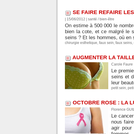
SE FAIRE REFAIRE LE
| 15/06/2012
|
santé / bien-être
On estime à 500 000 le nombr
bien la cote, et ce malgré le 
seins ? Et les hommes, où en s
chirurgie esthetique
,
faux sein
,
faux seins
,
AUGMENTER LA TAILLE
Carole Faure
Le premie
seins et d
leur beaut
petit sein
,
peti
OCTOBRE ROSE : LA L
Florence GUI
Le cancer
nous fair
agir pour
femmes...