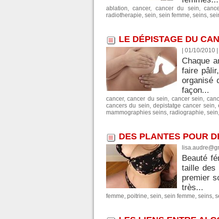
ablation
,
cancer
,
cancer du sein
,
cance
radiotherapie
,
sein
,
sein femme
,
seins
,
sei
LE DÉPISTAGE DU CAN
| 01/10/2010
Chaque an
faire pâl
organisé 
façon...
cancer
,
cancer du sein
,
cancer sein
,
canc
cancers du sein
,
depistatge cancer sein
,
mammographies seins
,
radiographie
,
sein
DES PLANTES POUR D
lisa.audre@g
Beauté fé
taille de
premier s
très...
femme
,
poitrine
,
sein
,
sein femme
,
seins
,
s