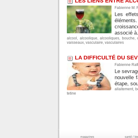
LES LIENS ENTRE AL
Fabienne M. 
Les effet
éléments. 
croissanc
associé à.
alcool
,
alcoolique
,
alcooliques
,
bouche
,
vaisseaux
,
vasculaire
,
vasculaires
LA DIFFICULTÉ DU SE
Fabienne Rafi
Le sevrage
nouvelle 
étape, sou
allaitement
,
b
tetine
magazines
santé / bi