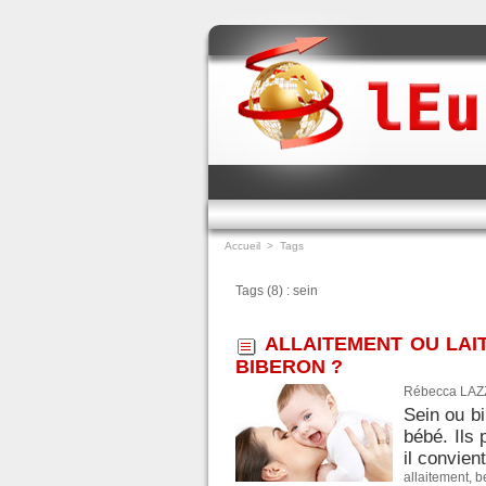
Accueil
>
Tags
Tags (8) : sein
ALLAITEMENT OU LAIT
BIBERON ?
Rébecca LAZZ
Sein ou bi
bébé. Ils 
il convien
allaitement
,
b