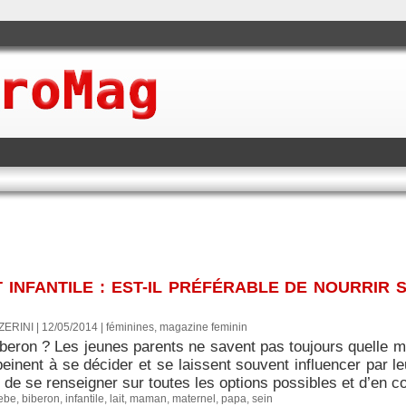
 INFANTILE : EST-IL PRÉFÉRABLE DE NOURRIR 
ERINI | 12/05/2014
|
féminines, magazine feminin
beron ? Les jeunes parents ne savent pas toujours quelle mé
peinent à se décider et se laissent souvent influencer par l
t de se renseigner sur toutes les options possibles et d’en co
ebe
,
biberon
,
infantile
,
lait
,
maman
,
maternel
,
papa
,
sein