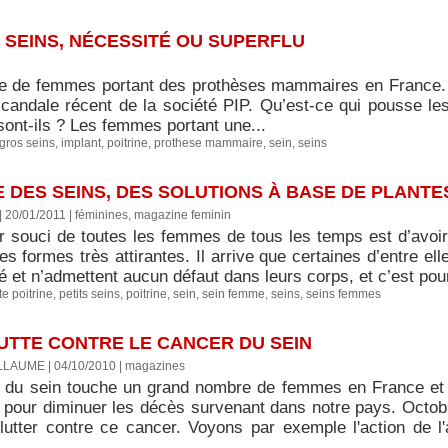
S SEINS, NÉCESSITÉ OU SUPERFLU
e de femmes portant des prothèses mammaires en France. L
scandale récent de la société PIP. Qu’est-ce qui pousse le
ont-ils ? Les femmes portant une...
gros seins
,
implant
,
poitrine
,
prothese mammaire
,
sein
,
seins
 DES SEINS, DES SOLUTIONS À BASE DE PLANTE
| 20/01/2011
|
féminines, magazine feminin
r souci de toutes les femmes de tous les temps est d’avo
es formes très attirantes. Il arrive que certaines d’entre el
é et n’admettent aucun défaut dans leurs corps, et c’est pour
te poitrine
,
petits seins
,
poitrine
,
sein
,
sein femme
,
seins
,
seins femmes
UTTE CONTRE LE CANCER DU SEIN
LLAUME | 04/10/2010
|
magazines
 du sein touche un grand nombre de femmes en France et
e pour diminuer les décès survenant dans notre pays. Octobr
 lutter contre ce cancer. Voyons par exemple l'action de 