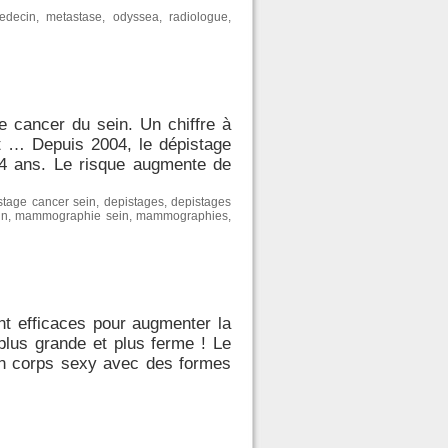
edecin
,
metastase
,
odyssea
,
radiologue
,
 cancer du sein. Un chiffre à
nt … Depuis 2004, le dépistage
4 ans. Le risque augmente de
stage cancer sein
,
depistages
,
depistages
in
,
mammographie sein
,
mammographies
,
nt efficaces pour augmenter la
plus grande et plus ferme ! Le
un corps sexy avec des formes