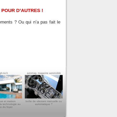
 POUR D’AUTRES !
ments ? Ou qui n’a pas fait le
igh-tech
automag, magazine automobile
ue et maison
boîte de vitesses manuelle ou
la technologie au
automatique ?
ce du foyer