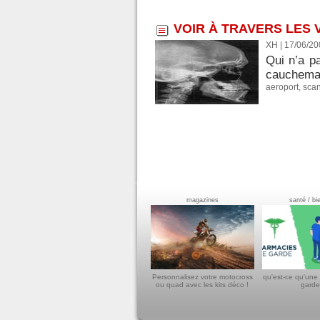
VOIR À TRAVERS LES 
XH | 17/06/2
Qui n’a p
cauchemar
aeroport
,
sca
magazines
santé / bi
Personnalisez votre motocross
qu'est-ce qu'une
ou quad avec les kits déco !
garde