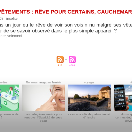
VÊTEMENTS : RÊVE POUR CERTAINS, CAUCHEMAR
008
|
insolite
as un jour eu le rêve de voir son voisin nu malgré ses vête
 de se savoir observé dans le plus simple appareil ?
nner
,
vetement
en-être
féminines, magazine feminin
voyages
h
 pharmacie de
Les collagènes marins pour
caen une ville de patrimoine et
domotiq
 ?
retrouver l'élasticité de votre
d'histoire
connectée, 
peau
servi