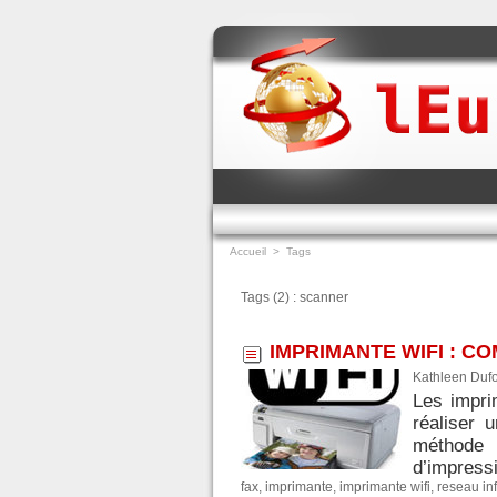
Accueil
>
Tags
Tags (2) : scanner
IMPRIMANTE WIFI : C
Kathleen Dufo
Les impri
réaliser 
méthode 
d’impressi
fax
,
imprimante
,
imprimante wifi
,
reseau in