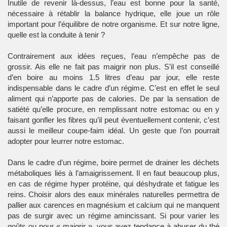
Inutile de revenir là-dessus, l’eau est bonne pour la santé,
nécessaire à rétablir la balance hydrique, elle joue un rôle
important pour l’équilibre de notre organisme. Et sur notre ligne,
quelle est la conduite à tenir ?
Contrairement aux idées reçues, l’eau n’empêche pas de
grossir. Ais elle ne fait pas maigrir non plus. S’il est conseillé
d’en boire au moins 1.5 litres d’eau par jour, elle reste
indispensable dans le cadre d’un régime. C’est en effet le seul
aliment qui n’apporte pas de calories. De par la sensation de
satiété qu’elle procure, en remplissant notre estomac ou en y
faisant gonfler les fibres qu’il peut éventuellement contenir, c’est
aussi le meilleur coupe-faim idéal. Un geste que l’on pourrait
adopter pour leurrer notre estomac.
Dans le cadre d’un régime, boire permet de drainer les déchets
métaboliques liés à l’amaigrissement. Il en faut beaucoup plus,
en cas de régime hyper protéine, qui déshydrate et fatigue les
reins. Choisir alors des eaux minérales naturelles permettra de
pallier aux carences en magnésium et calcium qui ne manquent
pas de surgir avec un régime amincissant. Si pour varier les
goûts ou pour « maigrir », vous avez tendance à abuser du thé