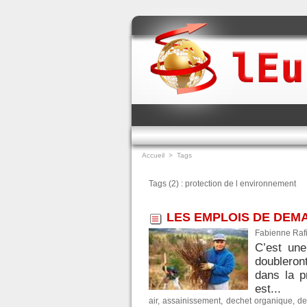
Accueil
>
Tags
Tags (2) : protection de l environnement
LES EMPLOIS DE DEMA
Fabienne Rafi
C’est une
doubleron
dans la p
est...
air
,
assainissement
,
dechet organique
,
de