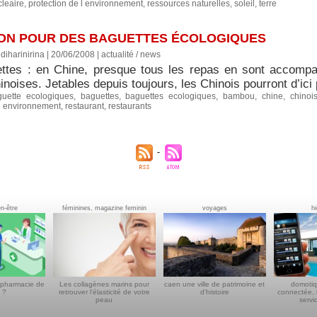
leaire
,
protection de l environnement
,
ressources naturelles
,
soleil
,
terre
TION POUR DES BAGUETTES ÉCOLOGIQUES
diharinirina | 20/06/2008
|
actualité / news
ttes : en Chine, presque tous les repas en sont accompag
noises. Jetables depuis toujours, les Chinois pourront d’ici 
guette ecologiques
,
baguettes
,
baguettes ecologiques
,
bambou
,
chine
,
chinoi
 l environnement
,
restaurant
,
restaurants
en-être
féminines, magazine feminin
voyages
h
 pharmacie de
Les collagènes marins pour
caen une ville de patrimoine et
domotiq
 ?
retrouver l'élasticité de votre
d'histoire
connectée, 
peau
servi