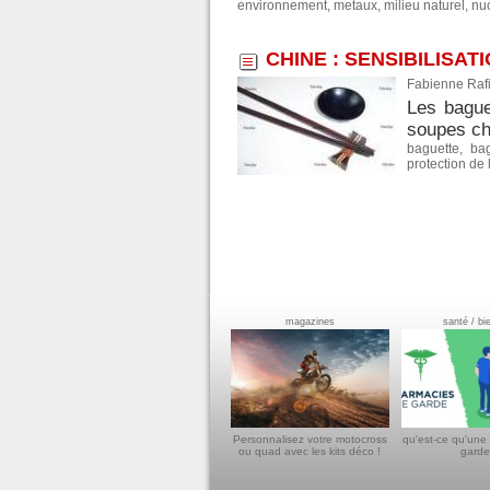
environnement
,
metaux
,
milieu naturel
,
nuc
CHINE : SENSIBILISA
Fabienne Rafi
Les bague
soupes chi
baguette
,
ba
protection de
magazines
santé / bi
Personnalisez votre motocross
qu'est-ce qu'une
ou quad avec les kits déco !
garde