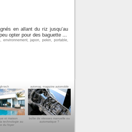
nés en allant du riz jusqu’au
peu opter pour des baguette ...
s
,
environnement
,
japon
,
pekin
,
portable
,
igh-tech
automag, magazine automobile
ue et maison
boîte de vitesses manuelle ou
la technologie au
automatique ?
ce du foyer